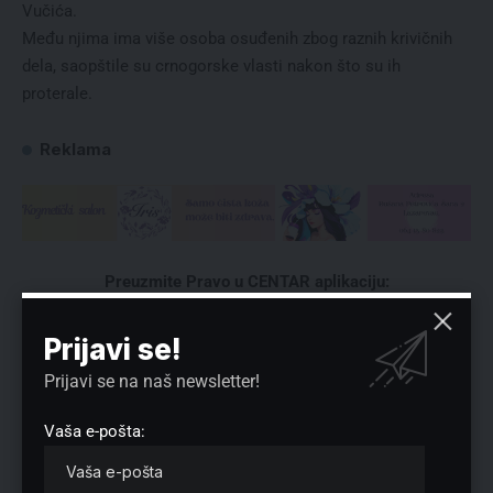
Vučića.
Među njima ima više osoba osuđenih zbog raznih krivičnih
dela, saopštile su crnogorske vlasti nakon što su ih
proterale.
Reklama
Preuzmite Pravo u CENTAR aplikaciju:
Prijavi se!
Prijavi se na naš newsletter!
Vaša e-pošta:
Nema komentara