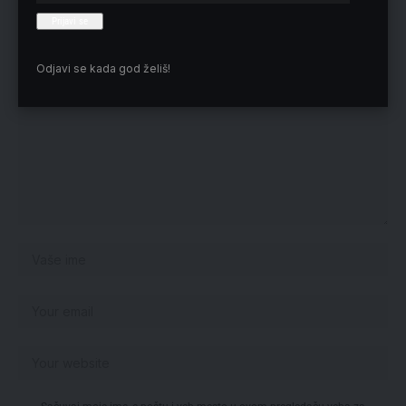
Vaša adresa e-pošte neće biti objavljena.
Neophodna polja su označena
*
Odjavi se kada god želiš!