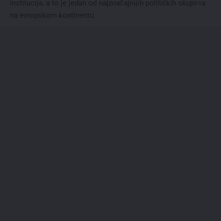
institucija, a to je jedan od najznačajnijih političkih skupova
na evropskom kontinentu.