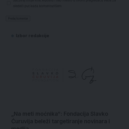
Sačuvaj moje ime, e-poštu i veb mesto u ovom pregledaču veba za
sledeći put kada komentarišem.
Izbor redakcije
„Na meti moćnika“: Fondacija Slavko
Ćuruvija beleži targetiranje novinara i
medija