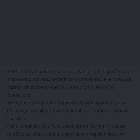
Prema njihovim rečima, suprotno svim pravilima profesije i
odgovornog odnosa, bezbednosna procena koja je više puta
tražena od službe domaćina skupa u Crnoj Gori nije
dostavljena.
Pre tog saopštenja BIA isti predlog Vučiću uputio je preko
TV i glavni urednik prorežimskog tabloida Informer, Dragan
Vučićević.
Vučić bi trebalo da u Tivtu učestvuje na Samitu Evropske
političke zajednice, koji okuplja lidere evropskih država i