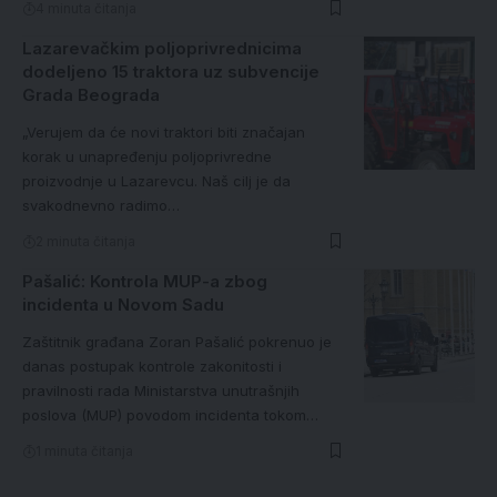
4 minuta čitanja
Lazarevačkim poljoprivrednicima
dodeljeno 15 traktora uz subvencije
Grada Beograda
„Verujem da će novi traktori biti značajan
korak u unapređenju poljoprivredne
proizvodnje u Lazarevcu. Naš cilj je da
svakodnevno radimo…
2 minuta čitanja
Pašalić: Kontrola MUP-a zbog
incidenta u Novom Sadu
Zaštitnik građana Zoran Pašalić pokrenuo je
danas postupak kontrole zakonitosti i
pravilnosti rada Ministarstva unutrašnjih
poslova (MUP) povodom incidenta tokom…
1 minuta čitanja