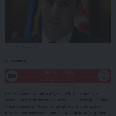
Foto: Beta.rs
Reklama
Bezbednosno-informativna agencija (BIA) saopštila je
večeras da je iz bezbednosnih razloga svetovala predsedniku
Srbije Aleksandru Vučiću da na putuje u Crnu Goru zbog
navodnih saznanja da se tamo nalazi vođa kavačkog klana