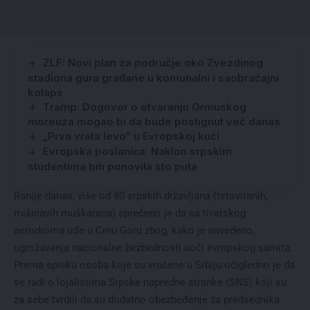
ZLF: Novi plan za područje oko Zvezdinog
stadiona gura građane u komunalni i saobraćajni
kolaps
Tramp: Dogovor o otvaranju Ormuskog
moreuza mogao bi da bude postignut već danas
„Prva vrata levo“ u Evropskoj kući
Evropska poslanica: Naklon srpskim
studentima bih ponovila sto puta
Ranije danas, više od 80 srpskih državljana (tetoviranih,
mišićavih muškaraca) sprečeno je da sa tivatskog
aerodroma uđe u Crnu Goru zbog, kako je navedeno,
ugrožavanja nacionalne bezbednosti uoči evropskog samita.
Prema spisku osoba koje su vraćene u Srbiju očigledno je da
se radi o lojalistima Srpske napredne stranke (SNS) koji su
za sebe tvrdili da su dodatno obezbeđenje za predsednika