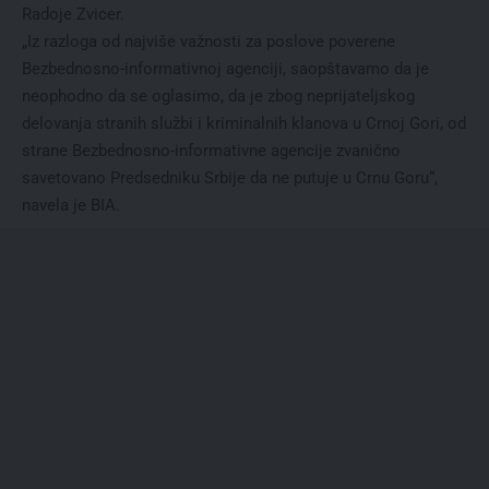
Radoje Zvicer.
„Iz razloga od najviše važnosti za poslove poverene
Bezbednosno-informativnoj agenciji, saopštavamo da je
neophodno da se oglasimo, da je zbog neprijateljskog
delovanja stranih službi i kriminalnih klanova u Crnoj Gori, od
strane Bezbednosno-informativne agencije zvanično
savetovano Predsedniku Srbije da ne putuje u Crnu Goru“,
navela je BIA.