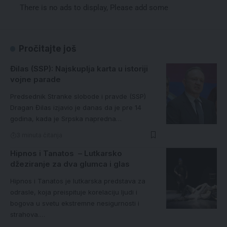
There is no ads to display, Please add some
Pročitajte još
Đilas (SSP): Najskuplja karta u istoriji
vojne parade
Predsednik Stranke slobode i pravde (SSP)
Dragan Đilas izjavio je danas da je pre 14
godina, kada je Srpska napredna…
3 minuta čitanja
Hipnos i Tanatos – Lutkarsko
džeziranje za dva glumca i glas
Hipnos i Tanatos je lutkarska predstava za
odrasle, koja preispituje korelaciju ljudi i
bogоva u svetu ekstremne nesigurnosti i
strahova.…