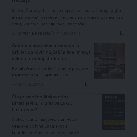
Slavko Ćuruvija fondacija objavljuje mesečni pregled „Na
meti moćnika“, posvećen incidentima u kojima zvaničnici u
Srbiji, koristeći poziciju moći, zastrašuju,…
Autor:
Maria Popović
1 minuta čitanja
Čitaoci o budućem predsedniku
Srbije: Đoković najčešće ime, mnogi
čekaju predlog studenata
Portal „Pravo u centar“ pitao je pratioce
na Instagramu i Fejsbuku: „Ko…
3 minuta čitanja
Šta je smešno Aleksandru
Dimitrijeviću, članu Veća GO
Lazarevac?
Aleksandar Dimitrijević, član Veća
Gradske opštine Lazarevac i
koordinator Saveta za obrazovanje,…