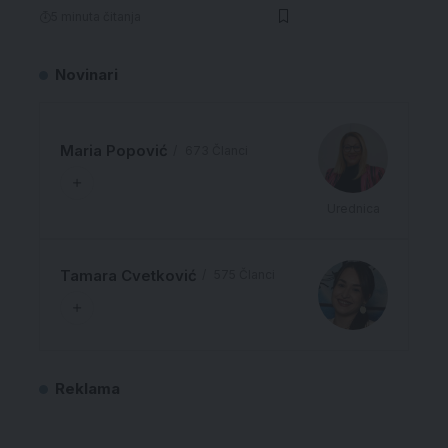
5 minuta čitanja
Novinari
Maria Popović
673 Članci
Urednica
Tamara Cvetković
575 Članci
Reklama