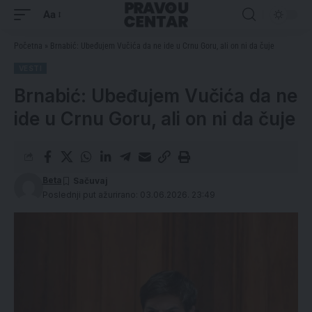
Aa
Početna
»
Brnabić: Ubeđujem Vučića da ne ide u Crnu Goru, ali on ni da čuje
VESTI
Brnabić: Ubeđujem Vučića da ne
ide u Crnu Goru, ali on ni da čuje
Beta
Poslednji put ažurirano: 03.06.2026. 23:49