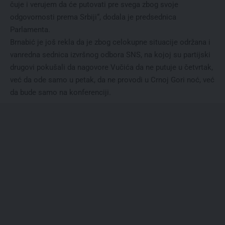
čuje i verujem da će putovati pre svega zbog svoje
odgovornosti prema Srbiji“, dodala je predsednica
Parlamenta.
Brnabić je još rekla da je zbog celokupne situacije održana i
vanredna sednica izvršnog odbora SNS, na kojoj su partijski
drugovi pokušali da nagovore Vučića da ne putuje u četvrtak,
već da ode samo u petak, da ne provodi u Crnoj Gori noć, već
da bude samo na konferenciji.