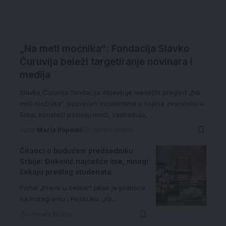
„Na meti moćnika“: Fondacija Slavko
Ćuruvija beleži targetiranje novinara i
medija
Slavko Ćuruvija fondacija objavljuje mesečni pregled „Na
meti moćnika“, posvećen incidentima u kojima zvaničnici u
Srbiji, koristeći poziciju moći, zastrašuju,…
Autor:
Maria Popović
1 minuta čitanja
Čitaoci o budućem predsedniku
Srbije: Đoković najčešće ime, mnogi
čekaju predlog studenata
Portal „Pravo u centar“ pitao je pratioce
na Instagramu i Fejsbuku: „Ko…
3 minuta čitanja