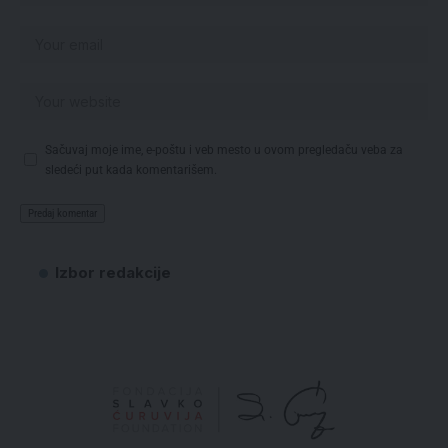
Sačuvaj moje ime, e-poštu i veb mesto u ovom pregledaču veba za
sledeći put kada komentarišem.
Izbor redakcije