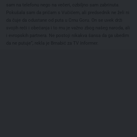
sam na telefonu nego na večeri, ozbiljno sam zabrinuta.
Pokušala sam da pričam s Vučićem, ali predsednik ne želi ni
da čuje da odustane od puta u Crnu Goru. On se uvek drži
svojih reči i obećanja i to mu je važno zbog našeg naroda, ali
i evropskih partnera. Ne postoji nikakva šansa da ga ubedim
da ne putuje“, rekla je Brnabić za TV Informer.