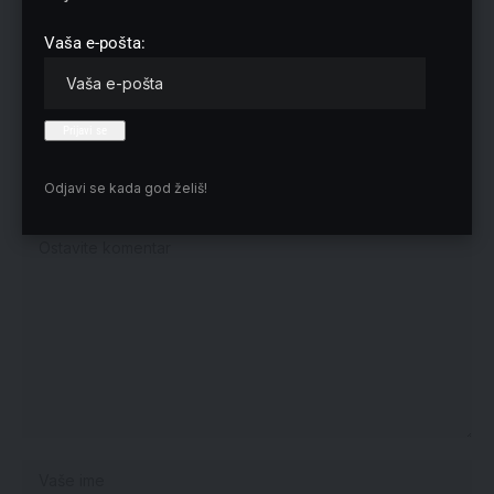
Vaša e-pošta:
Nema komentara
Odjavi se kada god želiš!
Vaša adresa e-pošte neće biti objavljena.
Neophodna polja su označena
*