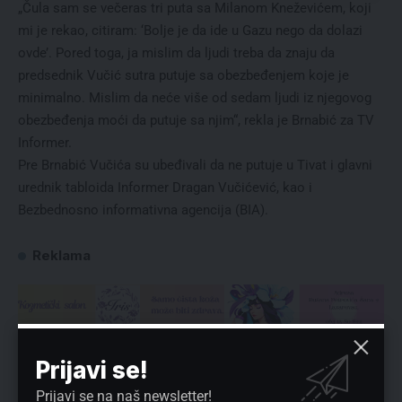
„Čula sam se večeras tri puta sa Milanom Kneževićem, koji
mi je rekao, citiram: ‘Bolje je da ide u Gazu nego da dolazi
ovde’. Pored toga, ja mislim da ljudi treba da znaju da
predsednik Vučić sutra putuje sa obezbeđenjem koje je
minimalno. Mislim da neće više od sedam ljudi iz njegovog
obezbeđenja moći da putuje sa njim“, rekla je Brnabić za TV
Informer.
Pre Brnabić Vučića su ubeđivali da ne putuje u Tivat i glavni
urednik tabloida Informer Dragan Vučićević, kao i
Bezbednosno informativna agencija (BIA).
Reklama
Preuzmite Pravo u CENTAR aplikaciju:
Prijavi se!
Prijavi se na naš newsletter!