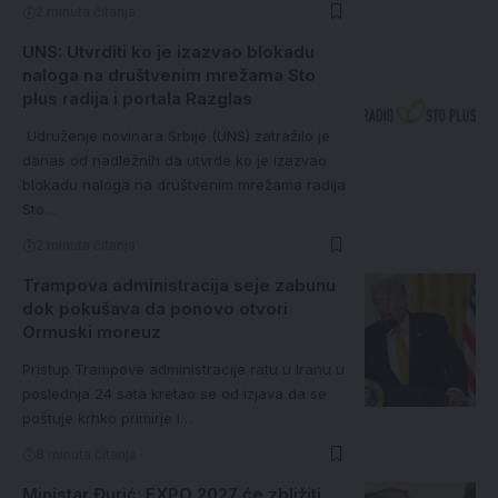
2 minuta čitanja
UNS: Utvrditi ko je izazvao blokadu
naloga na društvenim mrežama Sto
plus radija i portala Razglas
Udruženje novinara Srbije (UNS) zatražilo je
danas od nadležnih da utvrde ko je izazvao
blokadu naloga na društvenim mrežama radija
Sto…
2 minuta čitanja
Trampova administracija seje zabunu
dok pokušava da ponovo otvori
Ormuski moreuz
Pristup Trampove administracije ratu u Iranu u
poslednja 24 sata kretao se od izjava da se
poštuje krhko primirje i…
8 minuta čitanja
Ministar Đurić: EXPO 2027 će zbližiti