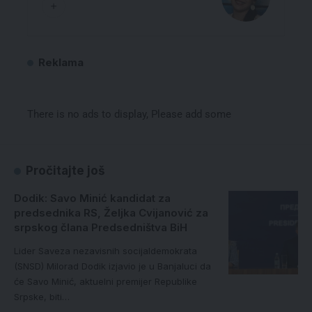
Reklama
There is no ads to display, Please add some
Pročitajte još
Dodik: Savo Minić kandidat za
predsednika RS, Željka Cvijanović za
srpskog člana Predsedništva BiH
Lider Saveza nezavisnih socijaldemokrata
(SNSD) Milorad Dodik izjavio je u Banjaluci da
će Savo Minić, aktuelni premijer Republike
Srpske, biti…