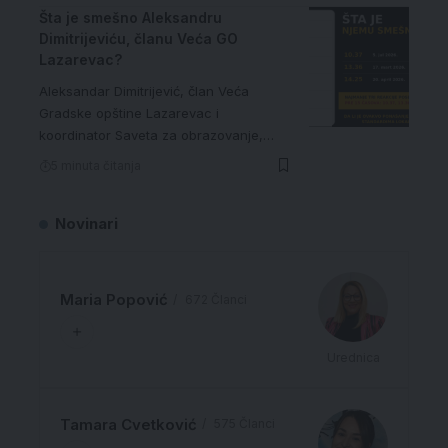
Šta je smešno Aleksandru
Dimitrijeviću, članu Veća GO
Lazarevac?
Aleksandar Dimitrijević, član Veća
Gradske opštine Lazarevac i
koordinator Saveta za obrazovanje,…
5 minuta čitanja
Novinari
Maria Popović
672 Članci
Urednica
Tamara Cvetković
575 Članci