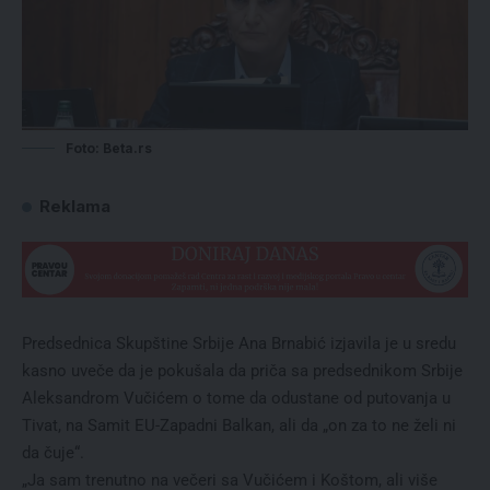
Foto: Beta.rs
Reklama
Predsednica Skupštine Srbije Ana Brnabić izjavila je u sredu
kasno uveče da je pokušala da priča sa predsednikom Srbije
Aleksandrom Vučićem o tome da odustane od putovanja u
Tivat, na Samit EU-Zapadni Balkan, ali da „on za to ne želi ni
da čuje“.
„Ja sam trenutno na večeri sa Vučićem i Koštom, ali više