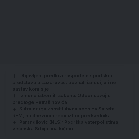
Objavljeni predlozi raspodele sportskih
sredstava u Lazarevcu: poznati iznosi, ali ne i
sastav komisije
Izmene izbornih zakona: Odbor usvojio
predloge Petrašinovića
Sutra druga konstitutivna sednica Saveta
REM, na dnevnom redu izbor predsednika
Parandilović (NLS): Podrška vaterpolistima,
većinska Srbija ima kičmu