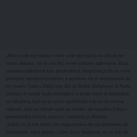
„Niko ovde nije naivan i niko ovde nije lud da ne vidi da se
nešto dešava, i to je ono što mene ozbiljno zabrinjava. Moja
ustavna nadležnost kao predsednice Skupštine je da se ovim
pitanjem najozbiljnije bavim, a posebno mi je neverovatno da
mi imamo ljude u Srbiji, kao što su Borko Stefanović ili Pavle
Grbović ili ostale ljude, blokadere iz bivše vlasti ili blokadere
sa fakulteta, koji su se ovim naslađivali, koji su se ovome
radovali, koji su odmah našli za shodno da napadnu Srbiju i
predsednika Vučića, ponovo“, nastavila je Brnabić.
„Dakle, to je sve nešto što nagoveštava da nije bezbedno da
predsednik sutra putuje u Crnu Goru. Nažalost, on ne želi da