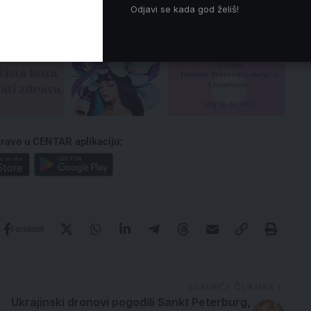
Odjavi se kada god želiš!
ravo u CENTAR aplikaciju:
Facebook
SLEDEĆI ČLANAK
Ukrajinski dronovi pogodili Sankt Peterburg,