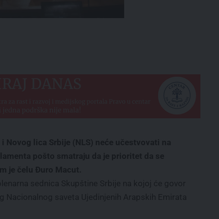
i Novog lica Srbije (NLS) neće učestvovati na
lamenta pošto smatraju da je prioritet da se
jem je čelu Đuro Macut.
lenarna sednica Skupštine Srbije na kojoj će govor
g Nacionalnog saveta Ujedinjenih Arapskih Emirata