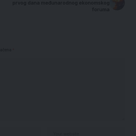
prvog dana međunarodnog ekonomskog
foruma
načena
*