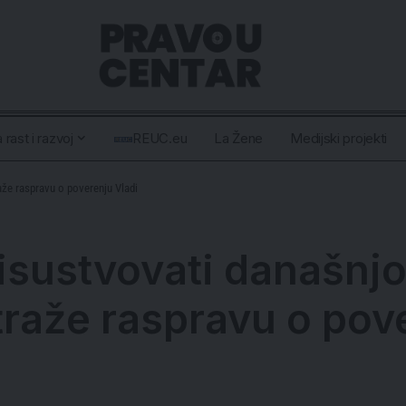
 rast i razvoj
REUC.eu
La Žene
Medijski projekti
aže raspravu o poverenju Vladi
isustvovati današnjo
traže raspravu o pov