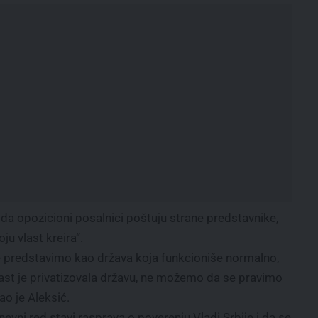
da opozicioni posalnici poštuju strane predstavnike,
ju vlast kreira“.
e predstavimo kao država koja funkcioniše normalno,
Vlast je privatizovala državu, ne možemo da se pravimo
ao je Aleksić.
nevni red stavi rasprava o poverenju Vladi Srbije i da se