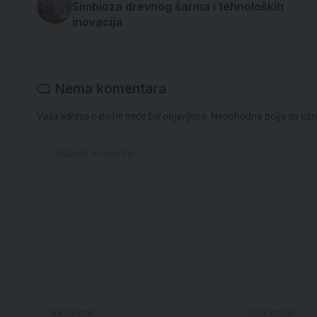
Simbioza drevnog šarma i tehnoloških
inovacija
Nema komentara
Vaša adresa e-pošte neće biti objavljena.
Neophodna polja su oz