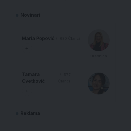
Novinari
Maria Popović
680 Članci
Urednica
Tamara
577
Cvetković
Članci
Reklama