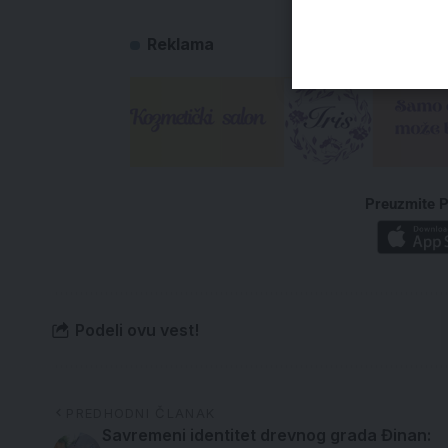
Reklama
Preuzmite P
Podeli ovu vest!
PREDHODNI ČLANAK
Savremeni identitet drevnog grada Đinan: