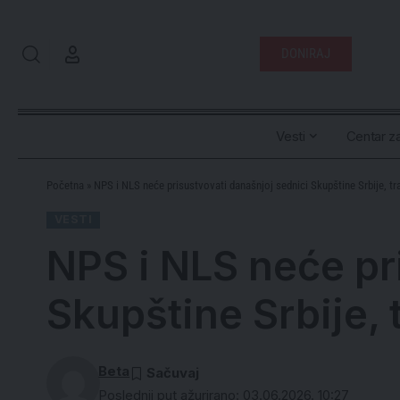
DONIRAJ
Vesti
Centar za
Početna
»
NPS i NLS neće prisustvovati današnjoj sednici Skupštine Srbije, tr
VESTI
NPS i NLS neće pr
Skupštine Srbije, 
Beta
Poslednji put ažurirano: 03.06.2026. 10:27