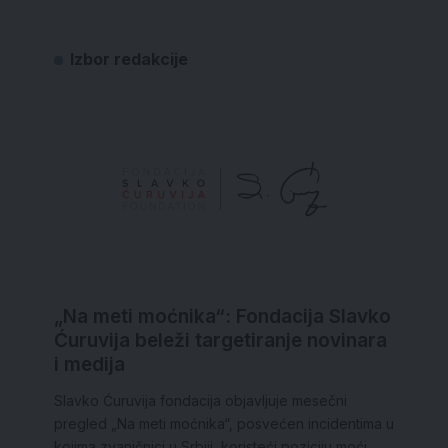
Izbor redakcije
„Na meti moćnika“: Fondacija Slavko
Ćuruvija beleži targetiranje novinara
i medija
Slavko Ćuruvija fondacija objavljuje mesečni
pregled „Na meti moćnika“, posvećen incidentima u
kojima zvaničnici u Srbiji, koristeći poziciju moći,