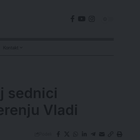
Kontakt
j sednici
erenju Vladi
Podeli