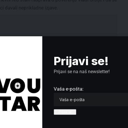
i davali neprikladne izjave.
Prijavi se!
Prijavi se na naš newsletter!
Vaša e-pošta:
e da su predstavnici vlasti kukavice koje beže od te
 interesuju. Beže od svih ozbiljnih pitanja u zemlji, a
zao je Parandilović.