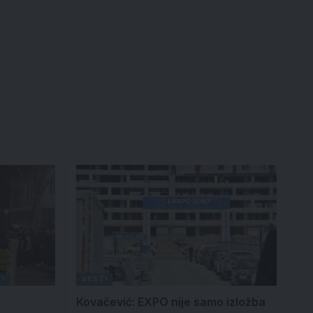
I
VESTI
Kovačević: EXPO nije samo izložba