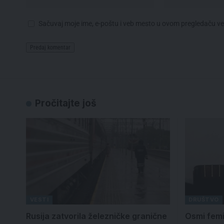
Sačuvaj moje ime, e-poštu i veb mesto u ovom pregledaču v
Pročitajte još
VESTI
DRUŠTVO
Rusija zatvorila železničke granične
Osmi femi