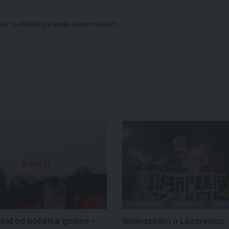
eba za sledeći put kada komentarišem.
LAZAREVAC
PROTESTI
VEST
cid od početka godine –
Gimnazijalci u Lazarevcu: