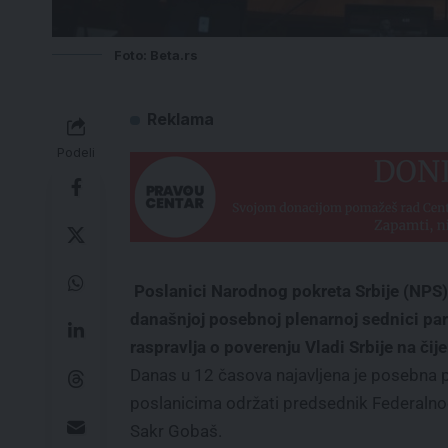
Foto: Beta.rs
Reklama
Podeli
Poslanici Narodnog pokreta Srbije (NPS) 
današnjoj posebnoj plenarnoj sednici par
raspravlja o poverenju Vladi Srbije na či
Danas u 12 časova najavljena je posebna p
poslanicima održati predsednik Federalno
Sakr Gobaš.