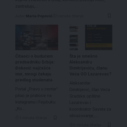
zastrašuju,…
Autor:
Maria Popović
1 minuta čitanja
Čitaoci o budućem
Šta je smešno
predsedniku Srbije:
Aleksandru
Đoković najčešće
Dimitrijeviću, članu
ime, mnogi čekaju
Veća GO Lazarevac?
predlog studenata
Aleksandar
Portal „Pravo u centar“
Dimitrijević, član Veća
pitao je pratioce na
Gradske opštine
Instagramu i Fejsbuku:
Lazarevac i
„Ko…
koordinator Saveta za
obrazovanje,…
3 minuta čitanja
5 minuta čitanja