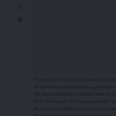
Predsednik NPS Miroslav Aleksić rekao je 
ali da ne mogu da učestvuju u „predstavi ko
„Mi danas na posebnoj sednici treba da s
ali to nije moguće. Država je uzurpirana. 
da ne postoji ozbiljna društvena kriza“, kaz
Po njegovim rečima, prioritet je da se na d