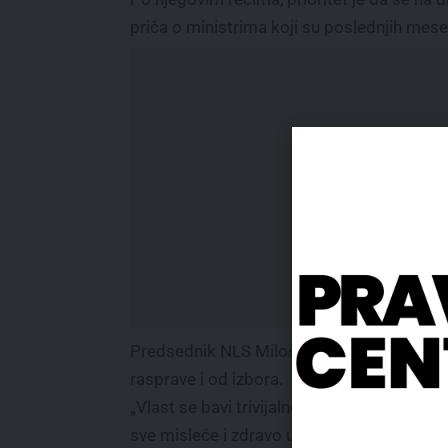
priča o ministrima koji su poslednjih mesec
Predsednik NLS Miloš Parandilović ocenio j
rasprave i od izbora.
„Vlast se bavi trivijalnostima koje nikoga ne
sve misleće i zdravo ustalo protiv njih“, ka