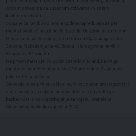
jakim institucijama, visokim nivoom društvenog poverenja,
dobrim odnosima sa susednim državama i visokim
kvalitetom života.
Srbija je za razliku od prošle godine napredovala za pet
mesta i sada se nalazi na 70. poziciji. Od zemalja iz regiona
Hrvatska je na 23. mestu, Crna Gora na 30, Albanija na 36,
Severna Makedonija na 46, Bosna i Hercegovina na 48. i
Kosovo na 54. mestu.
Na prvom mestu je 19. godinu zaredom Island, na drugo
mesto se sa trećeg popeo Novi Zeland, dok je Švajcarska
pala na treću poziciju.
Slovenija je po prvi put ušla u prvih pet, nakon prošlogodišnje
šeste pozicije, a najviše bodova dobila je na području
bezbednosti i niskog izdvajanja za vojsku, prenela je
Slovenačka novinska agencija (STA).