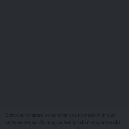
Države su rangirane od najmirnijih do najmanje mirnih, pri
čemu se one na vrhu mogu pohvaliti niskom stopom nasilja,