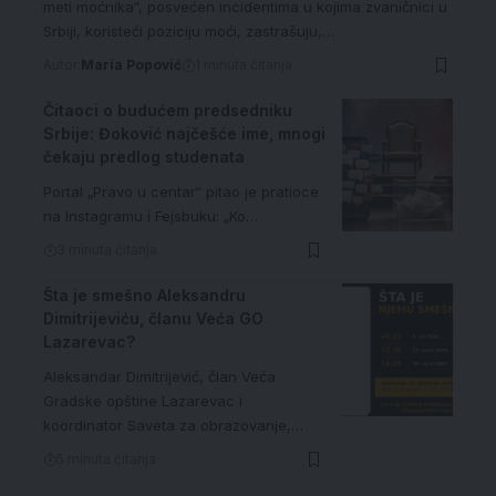
meti moćnika“, posvećen incidentima u kojima zvaničnici u
Srbiji, koristeći poziciju moći, zastrašuju,…
Autor:
Maria Popović
1 minuta čitanja
Čitaoci o budućem predsedniku
Srbije: Đoković najčešće ime, mnogi
čekaju predlog studenata
Portal „Pravo u centar“ pitao je pratioce
na Instagramu i Fejsbuku: „Ko…
3 minuta čitanja
Šta je smešno Aleksandru
Dimitrijeviću, članu Veća GO
Lazarevac?
Aleksandar Dimitrijević, član Veća
Gradske opštine Lazarevac i
koordinator Saveta za obrazovanje,…
5 minuta čitanja