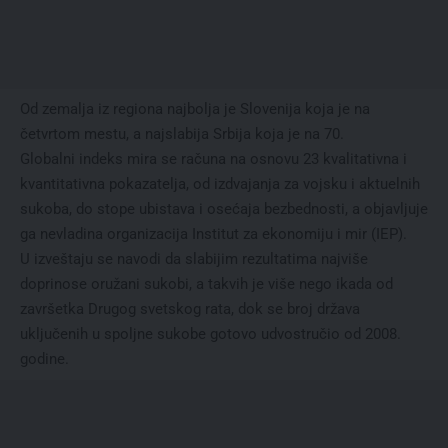
Od zemalja iz regiona najbolja je Slovenija koja je na
četvrtom mestu, a najslabija Srbija koja je na 70.
Globalni indeks mira se računa na osnovu 23 kvalitativna i
kvantitativna pokazatelja, od izdvajanja za vojsku i aktuelnih
sukoba, do stope ubistava i osećaja bezbednosti, a objavljuje
ga nevladina organizacija
Institut za ekonomiju i mir (IEP)
.
U izveštaju se navodi da slabijim rezultatima najviše
doprinose oružani sukobi, a takvih je više nego ikada od
završetka Drugog svetskog rata, dok se broj država
uključenih u spoljne sukobe gotovo udvostručio od 2008.
godine.