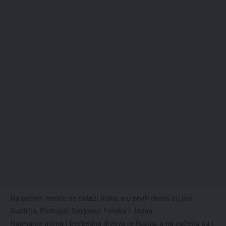
Na petom mestu se nalazi Irska, a u prvih deset su još
Austrija, Portugal, Singapur, Finska i Japan.
Najmanje mirna i bezbedna država je Rusija, a na začelju su i