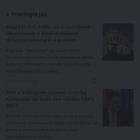
Pročitajte još
Nagrada Beli anđeo za unapređenje
obrazovanja u Srbiji dodeljena
državnoj sekretarki u prosveti
Nagrada "Beli anđeo" za unapređenje
obrazovnog sistema Srbije uručena je danas
državnoj sekretarki u Ministarstvu prosvete
Vesni Nedeljković u Galeriji…
1 minuta čitanja
Mali u Vašingtonu pozvao svetske
kompanije da budu deo izložbe EXPO
2027
Ministar finansija Siniša Mali je, na prijemu u
rezidenciji ambasadora Srbije u Vašingtonu na
kome je promovisana Međunarodna
specijalizovana izložba…