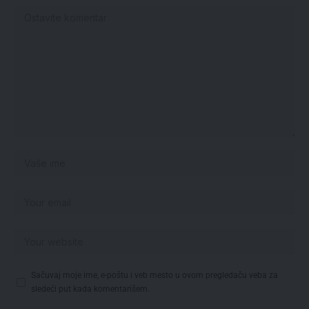
Sačuvaj moje ime, e-poštu i veb mesto u ovom pregledaču veba za
sledeći put kada komentarišem.