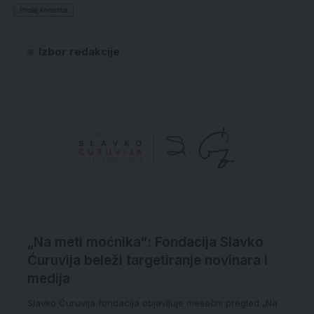
Izbor redakcije
„Na meti moćnika“: Fondacija Slavko
Ćuruvija beleži targetiranje novinara i
medija
Slavko Ćuruvija fondacija objavljuje mesečni pregled „Na