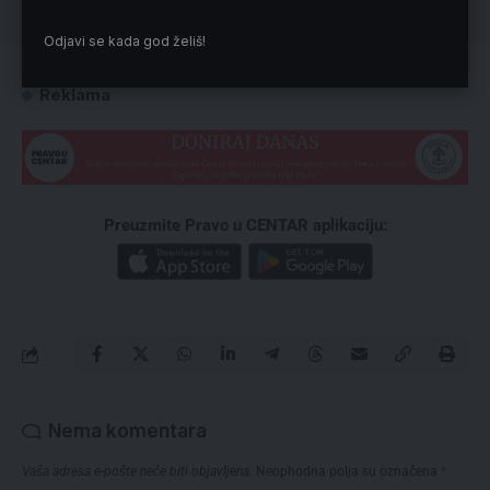
Odjavi se kada god želiš!
Reklama
Preuzmite Pravo u CENTAR aplikaciju:
Nema komentara
Vaša adresa e-pošte neće biti objavljena.
Neophodna polja su označena
*