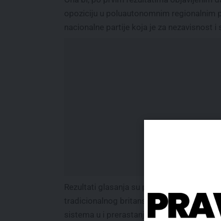
opoziciju u poluautonomnim regionalnim 
nacionalne partije koja je za nezavisnost i
Rezultati glasanja su potvrdili rascepkava
tradicionalnog britanskog dvopartijskog
sistema u i prerastanje u višepartijsku