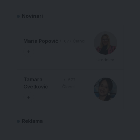
Novinari
Maria Popović
677 Članci
Urednica
Tamara
577
Cvetković
Članci
Reklama