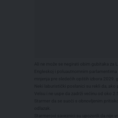
Ali ne može se negirati obim gubitaka za 
Engleskoj i poluautnomnim parlamentima u Š
mnjenja pre sledećih opštih izbora 2029. 
Neki laburistički poslanici su rekli da, ako
Velsu i ne uspe da zadrži većinu od oko 2
Starmer da se suoči s obnovljenim pritisk
odlazak.
Starmerovi saveznici su upozorili da nije 