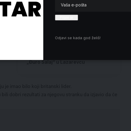
Položeni venci na spomenik
radnicima RTS-a ubijenim u
nskoj
Beogradu u NATO bombardovanju
Kineski premijer: Međunarodna
situacija prolazi kroz duboke
promene, protekcionizam u porastu
sti
Odjavi se kada god želiš!
Ministarstvo prosvete dodelilo
tije
Svetosavsku nagradu 2025
a i u
nastavnici Ljiljani Petrović iz Škole
„Đuro Salaj“ u Lazarevcu
je imao bilo koji britanski lider.
ili dobri rezultati za njegovu stranku da izjavio da će