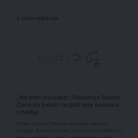
Izbor redakcije
„Na meti moćnika“: Fondacija Slavko
Ćuruvija beleži targetiranje novinara
i medija
Slavko Ćuruvija fondacija objavljuje mesečni
pregled „Na meti moćnika“, posvećen incidentima u
kojima zvaničnici u Srbiji, koristeći poziciju moći,