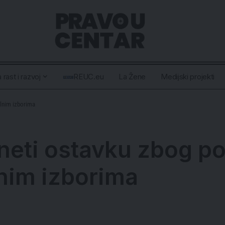
 rast i razvoj
REUC.eu
La Žene
Medijski projekti
alnim izborima
eti ostavku zbog po
lnim izborima