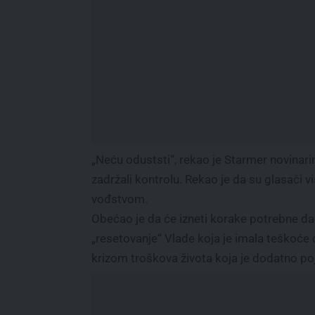
„Neću oduststi“, rekao je Starmer novinar
zadržali kontrolu. Rekao je da su glasači
vođstvom.
Obećao je da će izneti korake potrebne da 
„resetovanje“ Vlade koja je imala teškoće d
krizom troškova života koja je dodatno poj