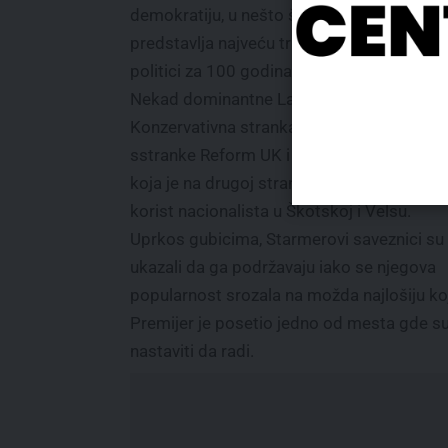
demokratiju, u nešto što, po analitičarima,
predstavlja najveću transformaciju u brita
politici za 100 godina.
Nekad dominantne Laburistička i
Konzervativna stranka gube glasove u kori
sstranke Reform UK i levičarske Zelene par
koja je na drugoj strani političkog spektra, 
korist nacionalista u Škotskoj i Velsu.
Uprkos gubicima, Starmerovi saveznici su
ukazali da ga podržavaju iako se njegova
popularnost srozala na možda najlošiju koju 
Premijer je posetio jedno od mesta gde su b
nastaviti da radi.