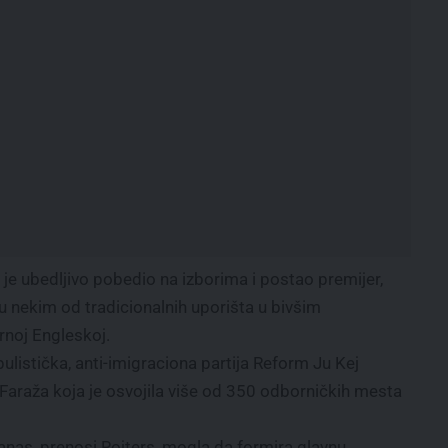
e ubedljivo pobedio na izborima i postao premijer,
 u nekim od tradicionalnih uporišta u bivšim
rnoj Engleskoj.
ulistička, anti-imigraciona partija Reform Ju Kej
 Faraža koja je osvojila više od 350 odborničkih mesta
anas, prenosi Rojters, mogla da formira glavnu