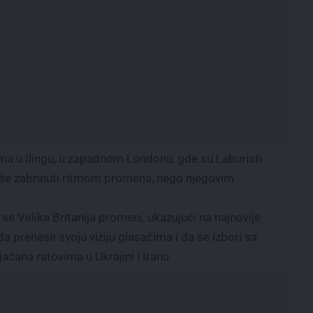
ima u Ilingu, u zapadnom Londonu, gde su Laburisti
 više zabrinuti ritmom promena, nego njegovim
se Velika Britanija promeni, ukazujući na najnovije
a prenese svoju viziju glasačima i da se izbori sa
ačana ratovima u Ukrajini i Iranu.