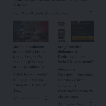
zastrašuju,…
Autor:
Maria Popović
1 minuta čitanja
Čitaoci o budućem
Šta je smešno
predsedniku Srbije:
Aleksandru
Đoković najčešće
Dimitrijeviću, članu
ime, mnogi čekaju
Veća GO Lazarevac?
predlog studenata
Aleksandar
Portal „Pravo u centar“
Dimitrijević, član Veća
pitao je pratioce na
Gradske opštine
Instagramu i Fejsbuku:
Lazarevac i
„Ko…
koordinator Saveta za
obrazovanje,…
3 minuta čitanja
5 minuta čitanja