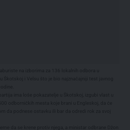
Laburiste na izborima za 136 lokalnih odbora u
kotskoj i Velsu što je bio najznačajniji test javnog
godine.
 partija ima loše pokazatelje u Škotskoj, izgubi vlast u
.500 odborničkih mesta koje brani u Engleskoj, da će
om da podnese ostavku ili bar da odredi rok za svoj
vreme da se krene protiv njega, a ministar odbrane Džon