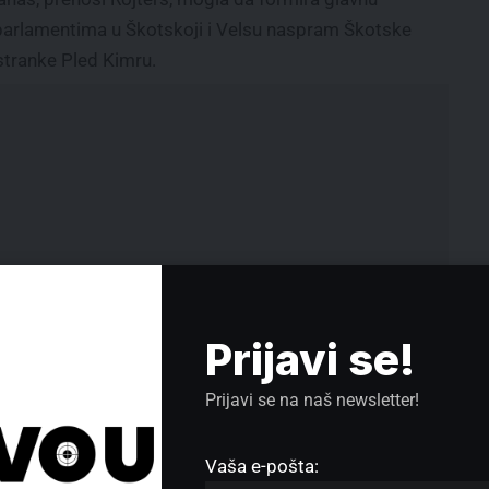
parlamentima u Škotskoji i Velsu naspram Škotske
 stranke Pled Kimru.
Prijavi se!
Prijavi se na naš newsletter!
nje
Dan državnosti Srbije – donosi tri
Vaša e-pošta:
neradna dana: 15, 16. i 17. februar