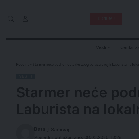
DONIRAJ
Vesti
Centar za
Početna
»
Starmer neće podneti ostavku zbog poraza svojih Laburista na lok
VESTI
Starmer neće podn
Laburista na loka
Beta
Poslednji put ažurirano: 08.05.2026. 13:28