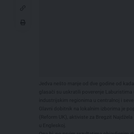
Jedva nešto manje od dve godine od kada j
glasači su uskratili poverenje Laburistima
industrijskim regionima u centralnoj i seve
Glavni dobitnik na lokalnim izborima je pop
(Reform UK), aktiviste za Bregzit Najdžela
u Engleskoj.
Ona bi, po prvim rezultatima objavljenim d