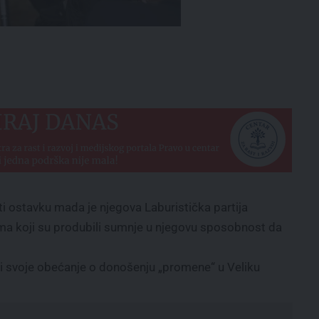
i ostavku mada je njegova Laburistička partija
ima koji su produbili sumnje u njegovu sposobnost da
uni svoje obećanje o donošenju „promene“ u Veliku