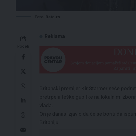
Foto: Beta.rs
Reklama
Podeli
Britanski premijer Kir Starmer neće podnet
pretrpela teške gubitke na lokalnim izbor
vlada.
On je danas izjavio da će se boriti da isp
Britaniju.