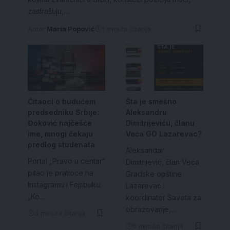
zastrašuju,…
Autor:
Maria Popović
1 minuta čitanja
Čitaoci o budućem
Šta je smešno
predsedniku Srbije:
Aleksandru
Đoković najčešće
Dimitrijeviću, članu
ime, mnogi čekaju
Veća GO Lazarevac?
predlog studenata
Aleksandar
Portal „Pravo u centar“
Dimitrijević, član Veća
pitao je pratioce na
Gradske opštine
Instagramu i Fejsbuku:
Lazarevac i
„Ko…
koordinator Saveta za
obrazovanje,…
3 minuta čitanja
5 minuta čitanja