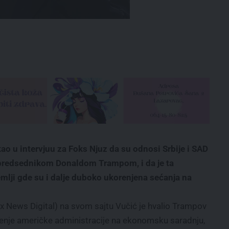
ao u intervjuu za Foks Njuz da su odnosi Srbije i SAD
 predsednikom Donaldom Trampom, i da je ta
mlji gde su i dalje duboko ukorenjena sećanja na
x News Digital) na svom sajtu Vučić je hvalio Trampov
renje američke administracije na ekonomsku saradnju,