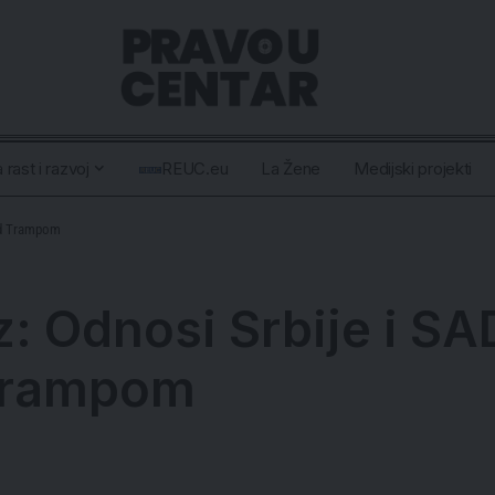
 rast i razvoj
REUC.eu
La Žene
Medijski projekti
pod Trampom
z: Odnosi Srbije i S
 Trampom