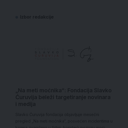
Izbor redakcije
„Na meti moćnika“: Fondacija Slavko
Ćuruvija beleži targetiranje novinara
i medija
Slavko Ćuruvija fondacija objavljuje mesečni
pregled „Na meti moćnika“, posvećen incidentima u
kojima zvaničnici u Srbiji, koristeći poziciju moći,