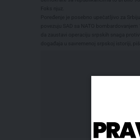
Foks njuz.
Poređenje je posebno upečatljivo za Srbiju, 
povezuju SAD sa NATO bombardovanjem 1
da zaustavi operaciju srpskih snaga protiv 
događaja u savremenoj srpskoj istoriji, piš