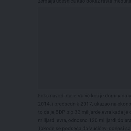
zemalja učesnica kao dokaz rasta međunar
Foks navodi da je Vućić koji je dominantna 
2014. i predsednik 2017, ukazao na ekonom
to da je BDP bio 32 milijarde evra kada je
milijardi evra, odnosno 120 milijardi dolara
Takođe se podseća da Vučićevi odnosi s