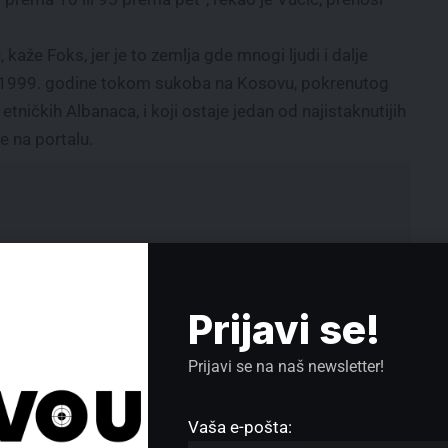
kaže Foks, jer je to zemlja gde mnogi ljudi i dalje
999. godine tokom sukoba na Kosovu, pokrenutog
etničkih Albanaca, i koji ostaje jedan od najistaknutijih
e na portalu.
Prijavi se!
Prijavi se na naš newsletter!
Vaša e-pošta: