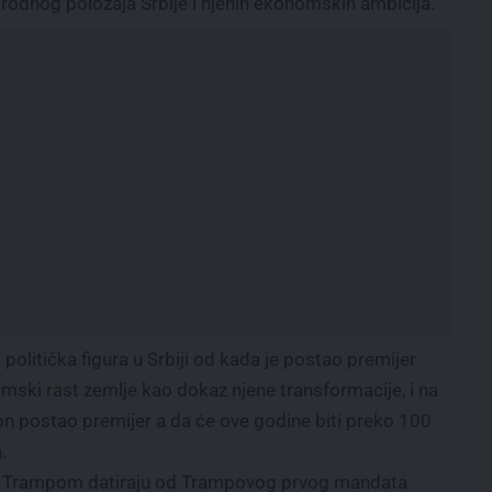
odnog položaja Srbije i njenih ekonomskih ambicija.
politička figura u Srbiji od kada je postao premijer
ski rast zemlje kao dokaz njene transformacije, i na
 on postao premijer a da će ove godine biti preko 100
.
a Trampom datiraju od Trampovog prvog mandata