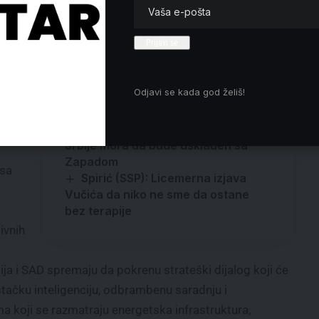
a da
Snaga borbe: Protiv predrasuda i
tišine – svakodnevna borba za prava
licu.
ljudi sa mentalnim invaliditetom
e
Požar u ambasadi Pakistana u
ekaju
Odjavi se kada god želiš!
Beogradu
k
Ambasador SAD pri NATO: Rekao
sam Vučiću da strateški pravac
Srbije mora da bude usklađen sa
Zapadom
osa
Spirić (SSP): Licemerna izjava
Vučića da niko ne sme da ostane
bez terapije
ivnih
ja i SAD spremaju da pokrenu strateški dijalog koji će
eštačku inteligenciju, odbrambenu saradnju i
a koji se razmatraju energetska infrastruktura,