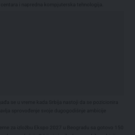
 centara i napredna kompjuterska tehnologija.
ađa se u vreme kada Srbija nastoji da se pozicionira
tavlja sprovođenje svoje dugogodišnje ambicije
preme za izložbu Ekspo 2027 u Beogradu sa gotovo 150