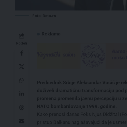
Foto: Beta.rs
Reklama
Podeli
Predsednik Srbije Aleksandar Vučić je rek
doživeli dramatičnu transformaciju pod
promena promenila javnu percepciju u ze
NATO bombardovanje 1999. godine.
Kako prenosi danas Foks Njus Didžital (Fo
pristup Balkanu naglašavajući da je usme