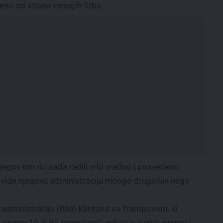
aćeno od strane mnogih Srba.
njegov tim do sada radili vrlo vredno i posvećeno
vide njegovu administraciju mnogo drugačije nego
 administraciju (Bila) Klintona sa Trampovom, ili
prema 10 ili 95 prema pet“, rekao je Vučić, prenosi