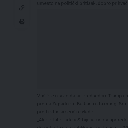
umesto na politički pritisak, dobro prihv
Vučić je izjavio da su predsednik Tramp i 
prema Zapadnom Balkanu i da mnogi Srbi 
prethodne američke vlade.
„Ako pitate ljude u Srbiji samo da uporede
demokrate sa republikancima to bi bilo 90 