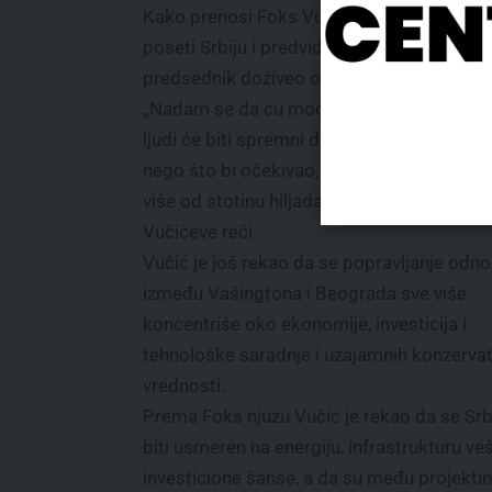
Kako prenosi Foks Vučić je pozvao Tramp
poseti Srbiju i predvideo da bi američki
predsednik doživeo oduševljenu dobrodoš
„Nadam se da ću moći da ga ugostim. Viš
ljudi će biti spremni da ga pozdrave i doč
nego što bi očekivao, smem da kažem ča
više od stotinu hiljada ljudi“, prenosi Foks
Vučićeve reči.
Vučić je još rekao da se popravljanje odn
između Vašingtona i Beograda sve više
koncentriše oko ekonomije, investicija i
tehnološke saradnje i uzajamnih konzervat
vrednosti.
Prema Foks njuzu Vučić je rekao da se Srbi
biti usmeren na energiju, infrastrukturu v
investicione šanse, a da su među projektim