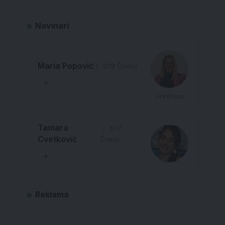
Novinari
Maria Popović
679 Članci
Urednica
Tamara
577
Cvetković
Članci
Reklama