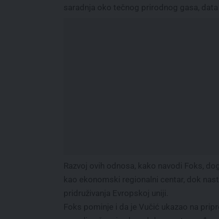
saradnja oko tečnog prirodnog gasa, data
Razvoj ovih odnosa, kako navodi Foks, dog
kao ekonomski regionalni centar, dok nas
pridruživanja Evropskoj uniji.
Foks pominje i da je Vučić ukazao na pri