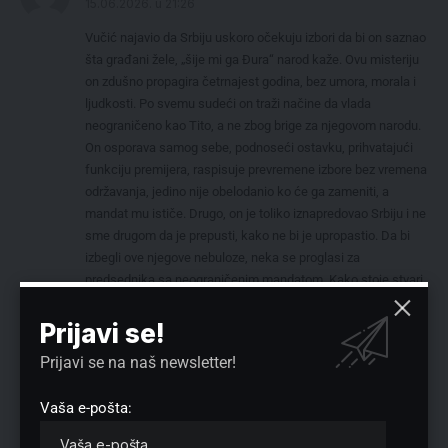
15.06.2026. u 21:26
Vučić najavio da Srbiju uskoro očekuju izbori da bi on saznao
šta građani žele, „šije mi ga Đura“ narod kaže. Ovu misteriju
on zdušno propagira četrnajest godina, bez umora, morala i
ljudkosti. Po svemu sudeći on traži načine da vlada
neograničeno kao Tito, a ne zbog brige za njegovom narodu.
On osporava samog sebe, podnoseći ostavku, prihvatajući
funkciju premijera, raspisuje prevremene izbore bez vremena
održavanja, jedino nije obelodanio ko će ga zameniti, a
mandat mu ističe. Drugo, on je toliko iznapredovao Srbiju i ne
sme drugom da je prepusti, kako ne bi je upropastio. Da bi
izbegli ove njegove nebuloze, neka se proglasi za
predsednika sa neograničenim mandatom. Kako stoje stvari
najverovatno biće na snazi zadnji stav da kopira Tito u
Jugoslaviji, a njegova inovacija biće za Srbiju sa ili bez
Prijavi se!
Kosova i Metohije. Živela demokratija ukoliko je ima.
Prijavi se na naš newsletter!
Vaša e-pošta:
Ostavite odgovor