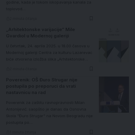
godine, kada je tokom iskopavanja kanala za
toplovod…
2 minuta čitanja
„Arhitektonske varijacije“ Mile
Gvardiol u Modernoj galeriji
U četvrtak, 24. aprila 2025. u 18.00 časova u
Modernoj galeriji Centra za kulturu Lazarevac
biće otvorena izložba slika „Arhitektonske…
2 minuta čitanja
Poverenik: OŠ Đuro Strugar nije
postupila po preporuci da vrati
nastavnicu na rad
Poverenik za zaštitu ravnopravnosti Milan
Antonijević. saopštio je danas da Osnovna
škola "Đuro Strugar" na Novom Beogradu nije
postupila po…
1 minuta čitanja