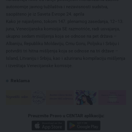
autonomije javnog tužilaštva i nezavisnosti sudstva,
saopšteno je iz Saveta Evrope 24. aprila
Kako je najavljeno, tokom 147. plenarnog zasedanja, 12–13.
juna, Venecijanska komisija SE razmotriće, radi usvajanja,
ukupno sedam mišljenja koja se odnose na pet država –
Albaniju, Republiku Moldaviju, Crnu Goru, Poljsku i Srbiju i
potvrditi tri hitna mišljenja koja se odnose na tri države –
Island, Litvaniju i Srbiju, kao i ažuriranu kompilaciju mišljenja
i izveštaja Venecijanske komisije.
Reklama
Preuzmite Pravo u CENTAR aplikaciju: