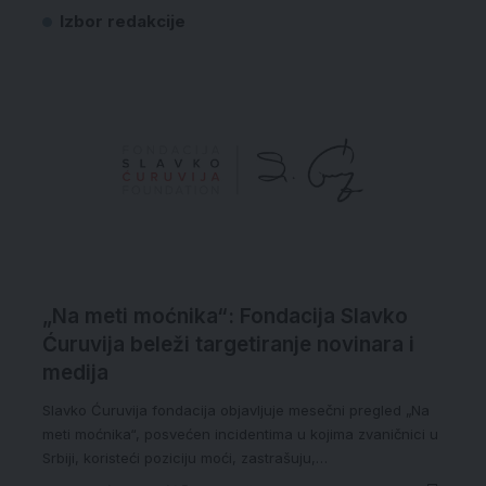
Izbor redakcije
„Na meti moćnika“: Fondacija Slavko
Ćuruvija beleži targetiranje novinara i
medija
Slavko Ćuruvija fondacija objavljuje mesečni pregled „Na
meti moćnika“, posvećen incidentima u kojima zvaničnici u
Srbiji, koristeći poziciju moći, zastrašuju,…