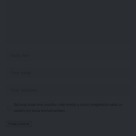
Sačuvaj moje ime, e-poštu i veb mesto u ovom pregledaču veba za
sledeći put kada komentarišem.