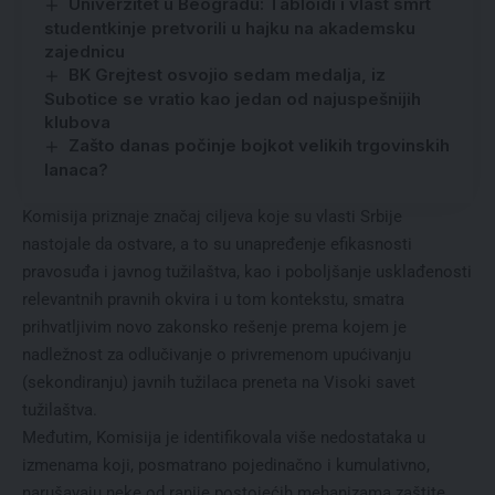
Univerzitet u Beogradu: Tabloidi i vlast smrt
studentkinje pretvorili u hajku na akademsku
zajednicu
BK Grejtest osvojio sedam medalja, iz
Subotice se vratio kao jedan od najuspešnijih
klubova
Zašto danas počinje bojkot velikih trgovinskih
lanaca?
Komisija priznaje značaj ciljeva koje su vlasti Srbije
nastojale da ostvare, a to su unapređenje efikasnosti
pravosuđa i javnog tužilaštva, kao i poboljšanje usklađenosti
relevantnih pravnih okvira i u tom kontekstu, smatra
prihvatljivim novo zakonsko rešenje prema kojem je
nadležnost za odlučivanje o privremenom upućivanju
(sekondiranju) javnih tužilaca preneta na Visoki savet
tužilaštva.
Međutim, Komisija je identifikovala više nedostataka u
izmenama koji, posmatrano pojedinačno i kumulativno,
narušavaju neke od ranije postojećih mehanizama zaštite