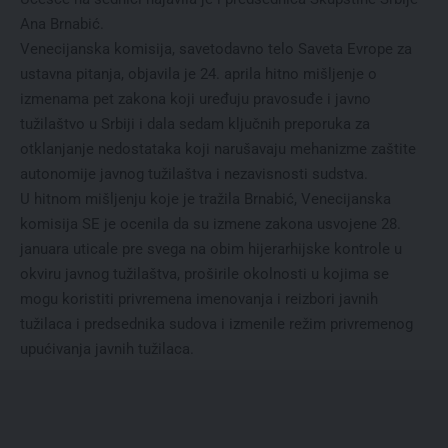
Ana Brnabić.
Venecijanska komisija, savetodavno telo Saveta Evrope za
ustavna pitanja, objavila je 24. aprila hitno mišljenje o
izmenama pet zakona koji uređuju pravosuđe i javno
tužilaštvo u Srbiji i dala sedam ključnih preporuka za
otklanjanje nedostataka koji narušavaju mehanizme zaštite
autonomije javnog tužilaštva i nezavisnosti sudstva.
U hitnom mišljenju koje je tražila Brnabić, Venecijanska
komisija SE je ocenila da su izmene zakona usvojene 28.
januara uticale pre svega na obim hijerarhijske kontrole u
okviru javnog tužilaštva, proširile okolnosti u kojima se
mogu koristiti privremena imenovanja i reizbori javnih
tužilaca i predsednika sudova i izmenile režim privremenog
upućivanja javnih tužilaca.