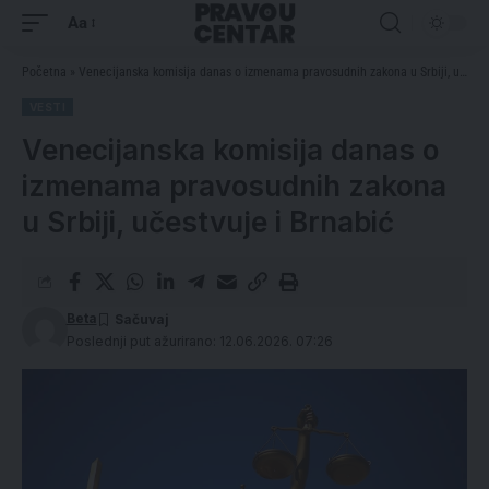
Aa
Početna
»
Venecijanska komisija danas o izmenama pravosudnih zakona u Srbiji, učestvuje i Brnabić
VESTI
Venecijanska komisija danas o
izmenama pravosudnih zakona
u Srbiji, učestvuje i Brnabić
Beta
Poslednji put ažurirano: 12.06.2026. 07:26