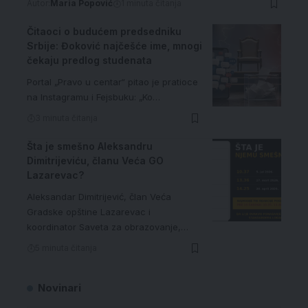
Autor:
Maria Popović
1 minuta čitanja
Čitaoci o budućem predsedniku
Srbije: Đoković najčešće ime, mnogi
čekaju predlog studenata
Portal „Pravo u centar“ pitao je pratioce
na Instagramu i Fejsbuku: „Ko…
3 minuta čitanja
Šta je smešno Aleksandru
Dimitrijeviću, članu Veća GO
Lazarevac?
Aleksandar Dimitrijević, član Veća
Gradske opštine Lazarevac i
koordinator Saveta za obrazovanje,…
5 minuta čitanja
Novinari