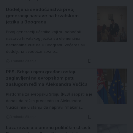
Dodeljena svedočanstva prvoj
generaciji nastave na hrvatskom
jeziku u Beogradu
Prvoj generaciji učenika koji su pohađali
nastavu hrvatskog jezika sa elementima
nacionalne kulture u Beogradu večeras su
dodeljena svedočanstva o…
3 minuta čitanja
PES: Srbija i njeni građani ostaju
zaglavljeni na evropskom putu
zaslugom režima Aleksandra Vučića
Platforma za evropsku Srbiju (PES) saopštila je
danas da režim predsednika Aleksandra
Vučića nije u stanju da napravi "makar i…
3 minuta čitanja
Lazarevac u plamenu političkih strasti: