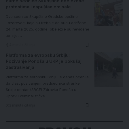
Burne sednice Skupštine obeležene
protestima i napuštanjem sale
Dve sednice Skupštine Gradske opštine
Lazarevac, koje su trebale da budu održane
24. marta 2025. godine, obeležile su neviđene
tenzije,…
4 minuta čitanja
Platforma za evropsku Srbiju:
Pozivanje Ponoša u UKP je pokušaj
zastrašivanja
Platforma za evropsku Srbiju je danas ocenila
da vlast pozivanjem predsednika stranke
Srbije centar (SRCE) Zdravka Ponoša u
Upravu kriminalističke…
2 minuta čitanja