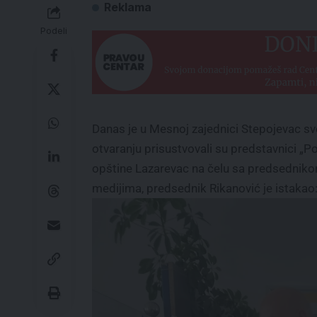
Reklama
Podeli
Danas je u Mesnoj zajednici Stepojevac s
otvaranju prisustvovali su predstavnici „P
opštine Lazarevac na čelu sa predsedni
medijima, predsednik Rikanović je istakao