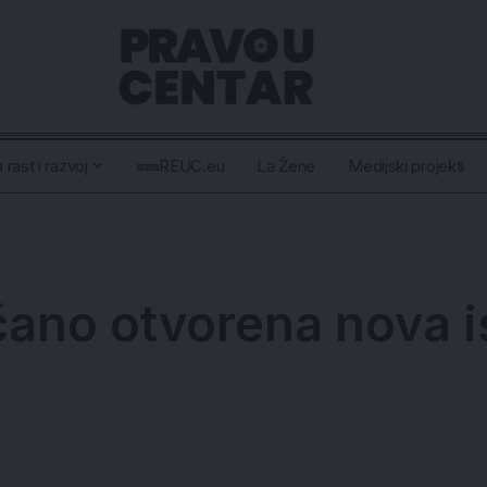
 rast i razvoj
REUC.eu
La Žene
Medijski projekti
čano otvorena nova i