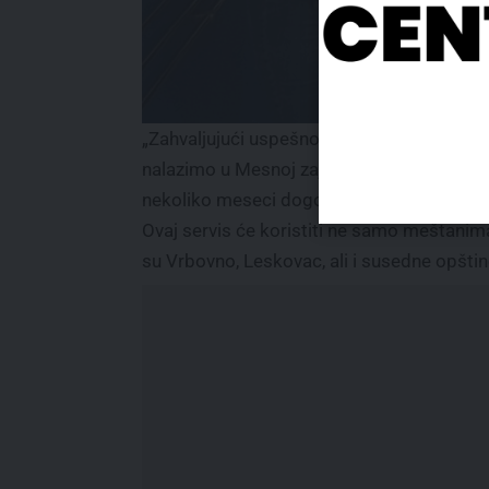
„Zahvaljujući uspešnoj saradnji između „P
nalazimo u Mesnoj zajednici Stepojevac, 
nekoliko meseci dogovorena je adaptacija 
Ovaj servis će koristiti ne samo meštanim
su Vrbovno, Leskovac, ali i susedne opšti