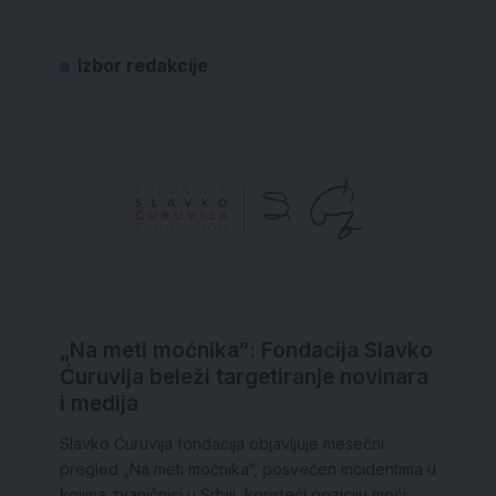
Izbor redakcije
„Na meti moćnika“: Fondacija Slavko
Ćuruvija beleži targetiranje novinara
i medija
Slavko Ćuruvija fondacija objavljuje mesečni
pregled „Na meti moćnika“, posvećen incidentima u
kojima zvaničnici u Srbiji, koristeći poziciju moći,