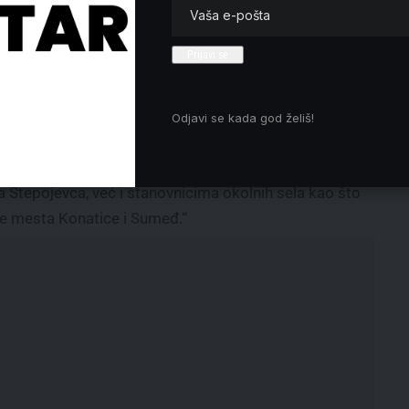
ošta Srbije“ i Gradske opštine Lazarevac, danas se
Odjavi se kada god želiš!
gde otvaramo novu poštansku ekspozituru. Pre
prostora, a od danas je objekat zvanično otvoren.
a Stepojevca, već i stanovnicima okolnih sela kao što
ne mesta Konatice i Sumeđ.“