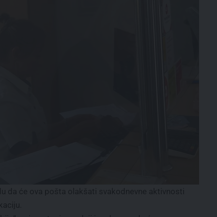
du da će ova pošta olakšati svakodnevne aktivnosti
aciju.