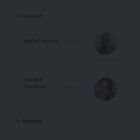
Novinari
Maria Popović
677 Članci
Urednica
Tamara
577
Cvetković
Članci
Reklama