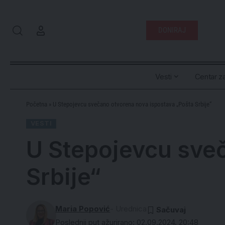
DONIRAJ
Vesti
Centar za
Početna
»
U Stepojevcu svečano otvorena nova ispostava „Pošta Srbije“
VESTI
U Stepojevcu sve
Srbije“
Maria Popović
- Urednica
Poslednji put ažurirano: 02.09.2024. 20:48