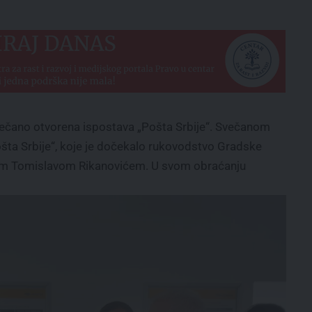
večano otvorena ispostava „Pošta Srbije“. Svečanom
ošta Srbije“, koje je dočekalo rukovodstvo Gradske
kom Tomislavom Rikanovićem. U svom obraćanju
: