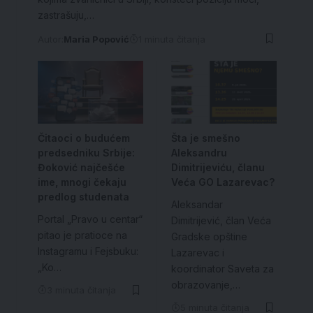
zastrašuju,…
Autor:
Maria Popović
1 minuta čitanja
Čitaoci o budućem
Šta je smešno
predsedniku Srbije:
Aleksandru
Đoković najčešće
Dimitrijeviću, članu
ime, mnogi čekaju
Veća GO Lazarevac?
predlog studenata
Aleksandar
Portal „Pravo u centar“
Dimitrijević, član Veća
pitao je pratioce na
Gradske opštine
Instagramu i Fejsbuku:
Lazarevac i
„Ko…
koordinator Saveta za
obrazovanje,…
3 minuta čitanja
5 minuta čitanja