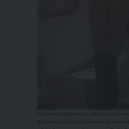
Predsednik Rikanović je takođe izrazio na
građana i omogućiti jednostavniju komunik