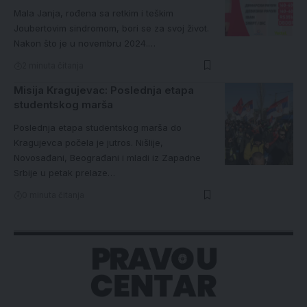
Mala Janja, rođena sa retkim i teškim
Joubertovim sindromom, bori se za svoj život.
Nakon što je u novembru 2024.…
2 minuta čitanja
Misija Kragujevac: Poslednja etapa
studentskog marša
Poslednja etapa studentskog marša do
Kragujevca počela je jutros. Nišlije,
Novosađani, Beograđani i mladi iz Zapadne
Srbije u petak prelaze…
0 minuta čitanja