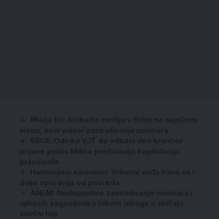
Misija EU: Sloboda medija u Srbiji na najnižem
nivou, novi vidovi zastrašivanja novinara
SRCE: Odluka VJT da odbaci deo krivične
prijave protiv Milića predstavlja kapitulaciju
pravosuđa
Hamneijevi saradnici: Vrhovni vođa Irana se i
dalje oporavlja od povreda
ANEM: Nedopustivo zastrašivanje novinara i
njihovih sagovornika tokom istrage u slučaju
zvučni top