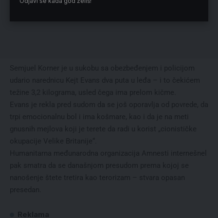
Odjavi se kada god želiš!
Semjuel Korner je u sukobu sa obezbeđenjem i policijom
udario narednicu Kejt Evans dva puta u leđa – i to čekićem
težine 3,2 kilograma, usled čega ima prelom kičme.
Evans je rekla pred sudom da se još oporavlja od povrede, da
trpi emocionalnu bol i ima košmare, kao i da je na meti
gnusnih mejlova koji je terete da radi u korist „cionističke
okupacije Velike Britanije“.
Humanitarna međunarodna organizacija Amnesti internešnel
pak smatra da se današnjom presudom prema kojoj se
nanošenje štete tretira kao terorizam – stvara opasan
presedan.
Reklama