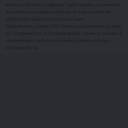
dronova u Bristolu u Engleskoj i razbili opremu sa namerom
da prekinu proizvodnju oružja koje će, kako su smatrali,
ubijati ljude u palestinskom Pojasu Gaze.
Upad aktivista u fabriku Elbit Sistems prouzrokovalo je štetu
od 1,2 miliona funti (1,6 miliona dolara) i doveo do sukoba sa
obezbeđenjem i policijom u kojem je jednom policajcu
slomljena kičma.