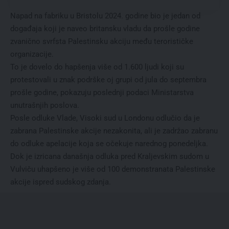
Napad na fabriku u Bristolu 2024. godine bio je jedan od
događaja koji je naveo britansku vladu da prošle godine
zvanično svrfsta Palestinsku akciju među terorističke
organizacije.
To je dovelo do hapšenja više od 1.600 ljudi koji su
protestovali u znak podrške oj grupi od jula do septembra
prošle godine, pokazuju poslednji podaci Ministarstva
unutrašnjih poslova.
Posle odluke Vlade, Visoki sud u Londonu odlučio da je
zabrana Palestinske akcije nezakonita, ali je zadržao zabranu
do odluke apelacije koja se očekuje narednog ponedeljka.
Dok je izricana današnja odluka pred Kraljevskim sudom u
Vulviču uhapšeno je više od 100 demonstranata Palestinske
akcije ispred sudskog zdanja.