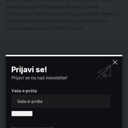
zatvorene kapije Elbit sistema. Obučeni u crvene
kombinezone, čekićima i pajserima su porazbijali opremu da
bi prekinuli proizvodnju dronova čija je svrha, kako su
smatrali, ubijanje ljudi na Bliskom istoku.
Prijavi se!
Prijavi se na naš newsletter!
Vaša e-pošta: