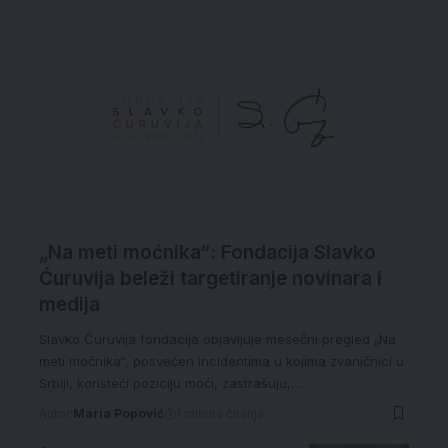
„Na meti moćnika“: Fondacija Slavko
Ćuruvija beleži targetiranje novinara i
medija
Slavko Ćuruvija fondacija objavljuje mesečni pregled „Na
meti moćnika“, posvećen incidentima u kojima zvaničnici u
Srbiji, koristeći poziciju moći, zastrašuju,…
Autor:
Maria Popović
1 minuta čitanja