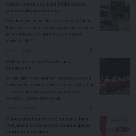
Šabac-Ruma poginule četiri osobe,
jedna teško povređena
U sudaru dva automobila na autoputu Šabac–
Ruma četiri osobe su danas poginule, a jedna
je povređena. U Ministarstvu unutrašnjih
poslova (MUP)…
1 minuta čitanja
Puls teatar pravi Mediteran u
Lazarevcu
Čuveni film “Mediteraneo” režisera Gabrijela
Salvatoresa, dobitnik Oskara za najbolji strani
film van engleskog govornog područja,
oživeće u lazarevačkom Puls…
8 minuta čitanja
Hitno potrebna pomoć za malu Janju:
Još jedna doza leka za zaustavljanje
smrtonosnog gena