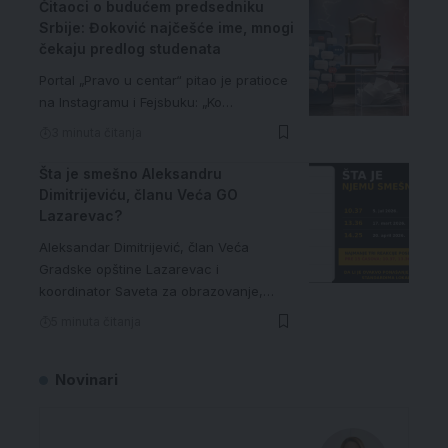
Čitaoci o budućem predsedniku
Srbije: Đoković najčešće ime, mnogi
čekaju predlog studenata
Portal „Pravo u centar“ pitao je pratioce
na Instagramu i Fejsbuku: „Ko…
3 minuta čitanja
Šta je smešno Aleksandru
Dimitrijeviću, članu Veća GO
Lazarevac?
Aleksandar Dimitrijević, član Veća
Gradske opštine Lazarevac i
koordinator Saveta za obrazovanje,…
5 minuta čitanja
Novinari