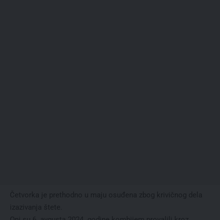
Četvorka je prethodno u maju osuđena zbog krivičnog dela
izazivanja štete.
Oni su 6. avgusta 2024. godine kombijem provalili kroz