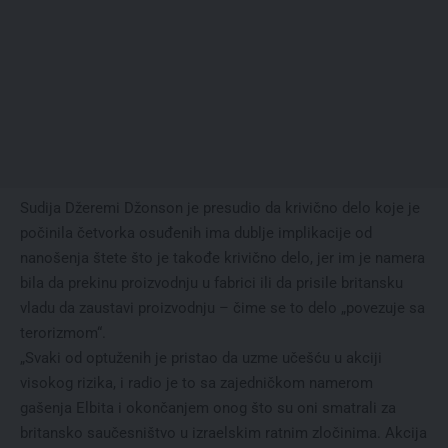
Sudija Džeremi Džonson je presudio da krivično delo koje je
počinila četvorka osuđenih ima dublje implikacije od
nanošenja štete što je takođe krivično delo, jer im je namera
bila da prekinu proizvodnju u fabrici ili da prisile britansku
vladu da zaustavi proizvodnju – čime se to delo „povezuje sa
terorizmom“.
„Svaki od optuženih je pristao da uzme učešću u akciji
visokog rizika, i radio je to sa zajedničkom namerom
gašenja Elbita i okončanjem onog što su oni smatrali za
britansko saučesništvo u izraelskim ratnim zločinima. Akcija