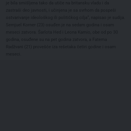
je bila smišljena tako da utiče na britansku vladu i da
zastraši deo javnosti, i učinjena je sa svrhom da pospeši
ostvarivanje ideološkog ili političkog cilja“, napisao je sudija.
Semjuel Korner (23) osuđen je na sedam godina i osam
meseci zatvora. Šarlota Hed i Leona Kamio, obe od po 30
godina, osuđene su na pet godina zatvora, a Fatema
Radžvani (21) provešće iza rešetaka četiri godine i osam
meseci.