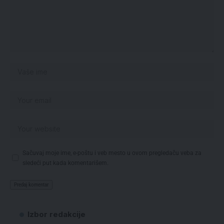
Sačuvaj moje ime, e-poštu i veb mesto u ovom pregledaču veba za
sledeći put kada komentarišem.
Izbor redakcije