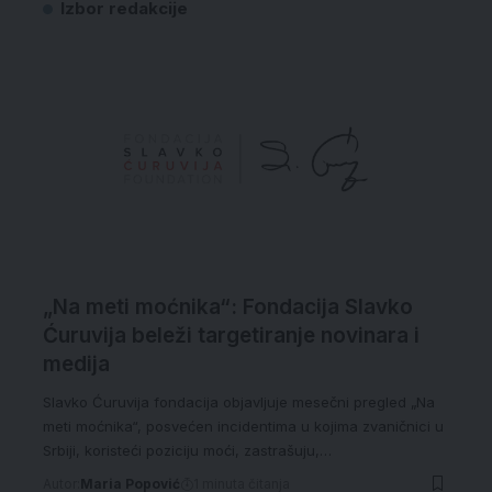
Izbor redakcije
„Na meti moćnika“: Fondacija Slavko
Ćuruvija beleži targetiranje novinara i
medija
Slavko Ćuruvija fondacija objavljuje mesečni pregled „Na
meti moćnika“, posvećen incidentima u kojima zvaničnici u
Srbiji, koristeći poziciju moći, zastrašuju,…
Autor:
Maria Popović
1 minuta čitanja