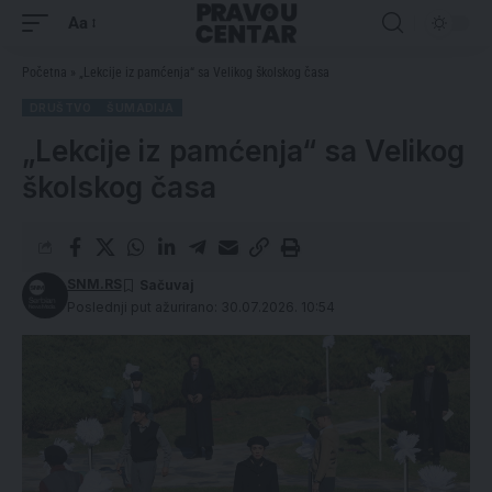
Aa
Početna
»
„Lekcije iz pamćenja“ sa Velikog školskog časa
DRUŠTVO
ŠUMADIJA
„Lekcije iz pamćenja“ sa Velikog
školskog časa
SNM.RS
Poslednji put ažurirano: 30.07.2026. 10:54