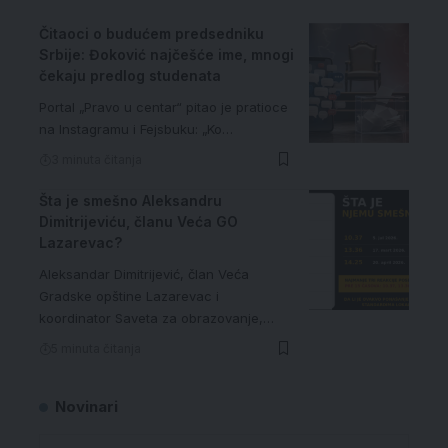
Čitaoci o budućem predsedniku
Srbije: Đoković najčešće ime, mnogi
čekaju predlog studenata
Portal „Pravo u centar“ pitao je pratioce
na Instagramu i Fejsbuku: „Ko…
3 minuta čitanja
Šta je smešno Aleksandru
Dimitrijeviću, članu Veća GO
Lazarevac?
Aleksandar Dimitrijević, član Veća
Gradske opštine Lazarevac i
koordinator Saveta za obrazovanje,…
5 minuta čitanja
Novinari