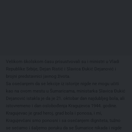
Velikom školskom času prisustvovali su i ministri u Vladi
Republike Srbije, Dejan Ristić i Slavica Đukić Dejanović i
brojni predstavnici javnog života.
Sa osećanjem da se lekcije iz istorije nigde ne mogu učiti
kao na ovom mestu u Šumaricama, ministarka Slavica Đukić
Dejanović istakla je da je 21. oktobar dan najdubljeg bola, ali
istovremeno i dan oslobođenja Kragujevca 1944. godine.
Kragujevac je grad heroj, grad bola i ponosa, i mi,
Kragujevčani smo ponosni i sa osećanjem digniteta, tužno
se sećamo i šaljemo poruku da se Šumarice nikada i nigde