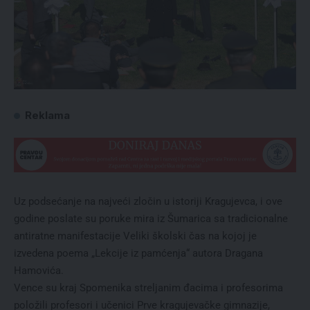
Reklama
Uz podsećanje na najveći zločin u istoriji Kragujevca, i ove
godine poslate su poruke mira iz Šumarica sa tradicionalne
antiratne manifestacije Veliki školski čas na kojoj je
izvedena poema „Lekcije iz pamćenja“ autora Dragana
Hamovića.
Vence su kraj Spomenika streljanim đacima i profesorima
položili profesori i učenici Prve kragujevačke gimnazije,