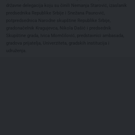
državne delegacija koju su činili Nemanja Starović, izaslanik
predsednika Republike Srbije i Snežana Paunović,
potpredsednica Narodne skupštine Republike Srbije,
gradonačelnik Kragujevca, Nikola Dašić i predsednik
Skupštine grada, Ivica Momčilović, predstavnici ambasada,
gradova prijatelja, Univerziteta, gradskih institucija i
udruženja.