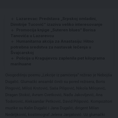
Lazarevac: Predstava „Srpskoj omladini,
Dimitrije Tucović“ izaziva veliko interesovanje
Promocija knjige „Suteren blues“ Borisa
Tanovića u Lazarevcu
Humanitarna akcija za Anastasiju: Hitno
potrebna sredstva za nastavak lečenja u
Švajcarskoj
Policija u Kragujevcu zaplenila pet kilograma
marihuane
Ovogodišnju poemu „Lekcije iz pamćenja“ režirao je Nebojša
Dugalić. Glumački ansambl činili su pored režisera, Boris
Pingović, Miloš Krstović, Saša Pilipović, Nikola Milojević,
Dragan Stokić, Avram Cvetković, Nađa Jakovljević, Ana
Todorović, Aleksandar Petković, David Pilipović. Kompozitori
muzike su Kalin Dugalić i Jana Dugalić, dirigent Milan
Nedeljković, kostimograf Jelena Janjatović. Uz glumački