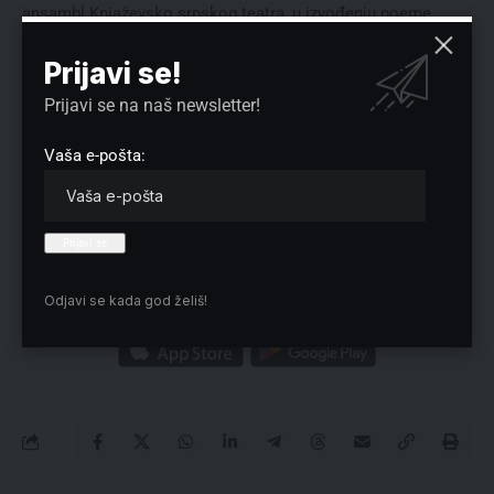
ansambl Knjaževsko srpskog teatra, u izvođenju poeme
učestvovali su glumci BardTeatra.
Prijavi se!
Pesnik Dragan Hamović već je imao iskustvo pisanja poeme
o streljanju civila u rodnom Kraljevu. Oba istorijska događaja
Prijavi se na naš newsletter!
bila su dva čina iste tragedije.
Vaša e-pošta:
Reklama
Odjavi se kada god želiš!
Preuzmite Pravo u CENTAR aplikaciju: