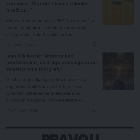
korisnike „Otvorite slavinu i skinite
mrežicu…“
Kako se navodi na sajtu JPKP "Lazarevac" za
danas su planirani radovi na vodovodnoj
mrežu u Ulici Dula Karaklajića kod…
1 minuta čitanja
Ivan Milinković: Nagrada kao
neočekivano, ali drago priznanje rada i
strasti prema fotografiji
Izložba fotografija koje prikazuju različite
segmente „Elektroprivrede Srbije“ – od
rudarskih sistema i termoelektrana do
proizvodnih pogona i hidroelektrana –…
2 minuta čitanja