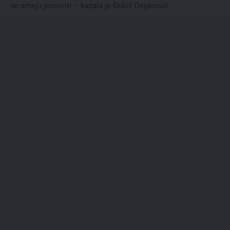
ne smeju ponoviti – kazala je Đukić Dejanović.