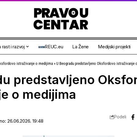
 rast i razvoj
REUC.eu
La Žene
Medijski projekti
ksfordovo istraživanje o medijima
»
U Beogradu predstavljeno Oksfordovo istraživanje 
u predstavljeno Oksfo
je o medijima
Podeli
ano: 26.06.2026. 19:48