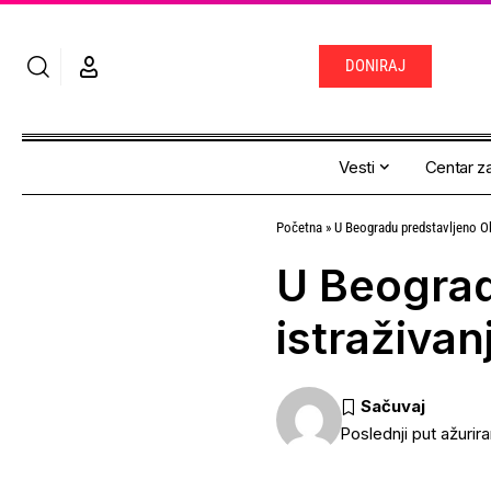
DONIRAJ
Vesti
Centar za
Početna
»
U Beogradu predstavljeno O
U Beograd
istraživan
Poslednji put ažurir