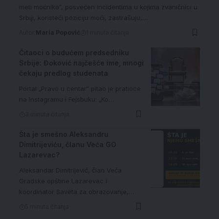
meti moćnika“, posvećen incidentima u kojima zvaničnici u
Srbiji, koristeći poziciju moći, zastrašuju,…
Autor:
Maria Popović
1 minuta čitanja
Čitaoci o budućem predsedniku
Srbije: Đoković najčešće ime, mnogi
čekaju predlog studenata
Portal „Pravo u centar“ pitao je pratioce
na Instagramu i Fejsbuku: „Ko…
3 minuta čitanja
Šta je smešno Aleksandru
Dimitrijeviću, članu Veća GO
Lazarevac?
Aleksandar Dimitrijević, član Veća
Gradske opštine Lazarevac i
koordinator Saveta za obrazovanje,…
5 minuta čitanja