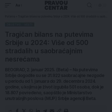
Aa
Početna
»
Tragičan bilans na putevima Srbije u 2024: Više od 500 stradalih u saobraćajnim nesrećama
DRUŠTVO
VESTI
Tragičan bilans na putevima
Srbije u 2024: Više od 500
stradalih u saobraćajnim
nesrećama
BEOGRAD, 2. januar 2025. (Beta) – Na putevima
Srbije dogodile su se 31.922 saobraćajne nezgode
u periodu od 1. januara do 29. decembra 2024.
godine, u kojima je život izgubila 501 osoba, dok je
18.807 povređeno, saopštilo je Ministarstvo
unutrašnjih poslova (MUP) Srbije agenciji Beta.