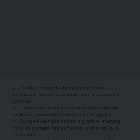
Politiko: Evropska komisija razmatra
formiranje znatno ojačanog resora za spoljne
odnose
Lazarevac: Javni poziv za dodelu nagrada
majkama novorođene dece u 2026. godini
Zbog efikasnijeg nadzora granice i manjeg
broja migranata, krijumčarenje sve skuplje, a
rizici veći