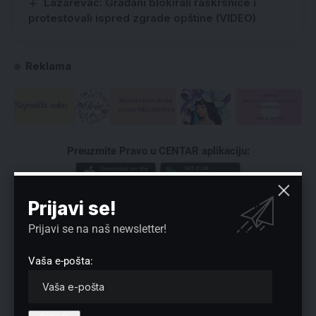
Lazarevac: Građani blokirali raskrsnice i
protestovali ispred zgrade opštine (VIDEO)
Reklama
Preuzmite Pravo u CENTAR aplikaciju:
Prijavi se!
Prijavi se na naš newsletter!
Vaša e-pošta:
Nema komentara
Vaša adresa e-pošte neće biti objavljena.
Neophodna polja su označena
*