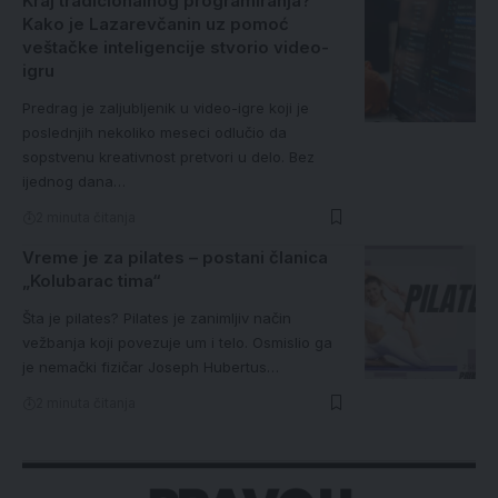
Kraj tradicionalnog programiranja?
Kako je Lazarevčanin uz pomoć
veštačke inteligencije stvorio video-
igru
Predrag je zaljubljenik u video-igre koji je
poslednjih nekoliko meseci odlučio da
sopstvenu kreativnost pretvori u delo. Bez
ijednog dana…
2 minuta čitanja
Vreme je za pilates – postani članica
„Kolubarac tima“
Šta je pilates? Pilates je zanimljiv način
vežbanja koji povezuje um i telo. Osmislio ga
je nemački fizičar Joseph Hubertus…
2 minuta čitanja