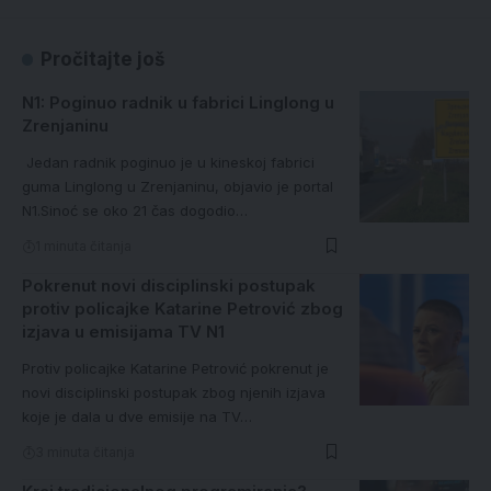
Pročitajte još
N1: Poginuo radnik u fabrici Linglong u
Zrenjaninu
Jedan radnik poginuo je u kineskoj fabrici
guma Linglong u Zrenjaninu, objavio je portal
N1.Sinoć se oko 21 čas dogodio…
1 minuta čitanja
Pokrenut novi disciplinski postupak
protiv policajke Katarine Petrović zbog
izjava u emisijama TV N1
Protiv policajke Katarine Petrović pokrenut je
novi disciplinski postupak zbog njenih izjava
koje je dala u dve emisije na TV…
3 minuta čitanja