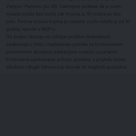
Valjevu i Pančevu (po 28). Zabrinjava podatak da je osam
vozača ostalo bez vozila čak tri puta, a 18 vozača po dva
puta. Trećina vozača kojima je oduzeto vozilo mlađa je od 30
godina, navode u MUP-u.
Ovi podaci ukazuju na ozbiljan problem bezbednosti
saobraćaja u Srbiji i naglašavaju potrebu za kontinuiranim
preventivnim akcijama, edukacijom vozača i pojačanim
kontrolama saobraćajne policije, posebno u pogledu brzine,
alkohola i drugih faktora koji dovode do tragičnih posledica.