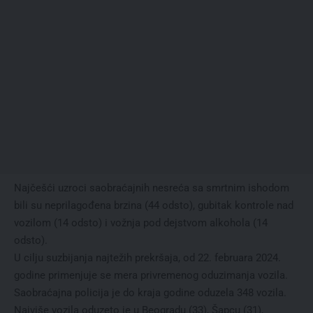
Najčešći uzroci saobraćajnih nesreća sa smrtnim ishodom
bili su neprilagođena brzina (44 odsto), gubitak kontrole nad
vozilom (14 odsto) i vožnja pod dejstvom alkohola (14
odsto).
U cilju suzbijanja najtežih prekršaja, od 22. februara 2024.
godine primenjuje se mera privremenog oduzimanja vozila.
Saobraćajna policija je do kraja godine oduzela 348 vozila.
Najviše vozila oduzeto je u Beogradu (33), Šapcu (31),