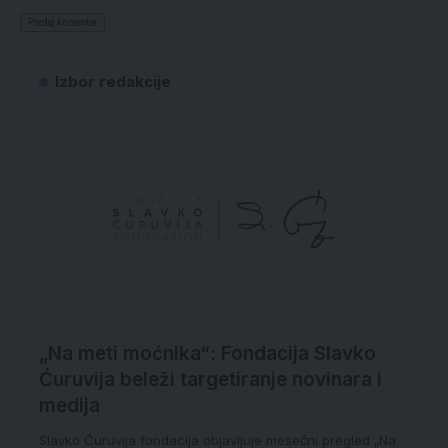
Izbor redakcije
„Na meti moćnika“: Fondacija Slavko
Ćuruvija beleži targetiranje novinara i
medija
Slavko Ćuruvija fondacija objavljuje mesečni pregled „Na