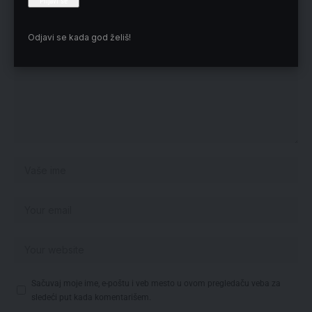
Odjavi se kada god želiš!
Sačuvaj moje ime, e-poštu i veb mesto u ovom pregledaču veba za
sledeći put kada komentarišem.