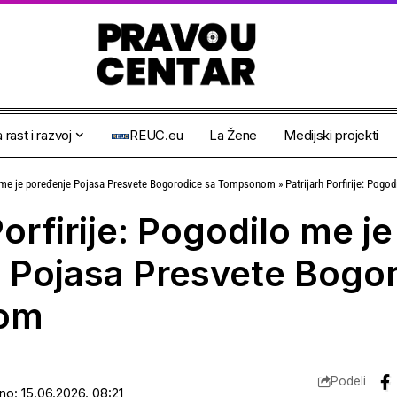
 rast i razvoj
REUC.eu
La Žene
Medijski projekti
ilo me je poređenje Pojasa Presvete Bogorodice sa Tompsonom
»
Patrijarh Porfirije: Pogodilo me j
Porfirije: Pogodilo me je
 Pojasa Presvete Bogor
om
Podeli
ano: 15.06.2026. 08:21