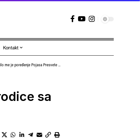
Kontakt
e poređenje Pojasa Presvete Bogorodice sa Tompsonom
odice sa