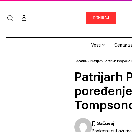
DONIRAJ
Vesti
Centar za
Početna
»
Patrijarh Porfirije: Pogod
Patrijarh 
poređenje
Tompson
Poslednji put ažurir