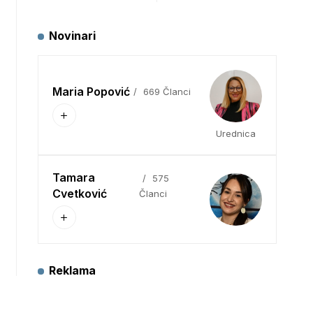
Novinari
Maria Popović
669 Članci
Urednica
Tamara
575
Cvetković
Članci
Reklama