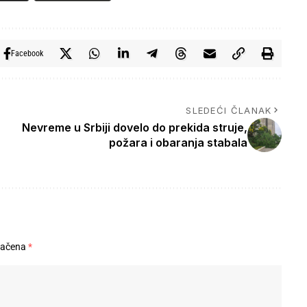
Facebook
SLEDEĆI ČLANAK
Nevreme u Srbiji dovelo do prekida struje,
požara i obaranja stabala
načena
*