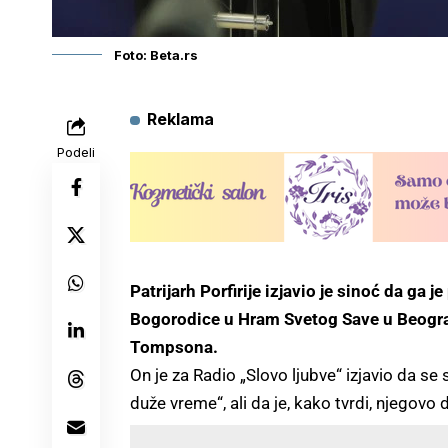
Foto: Beta.rs
Reklama
Podeli
Patrijarh Porfirije izjavio je sinoć da g
Bogorodice u Hram Svetog Save u Beogr
Tompsona.
On je za Radio „Slovo ljubve“ izjavio da s
duže vreme“, ali da je, kako tvrdi, njegovo d