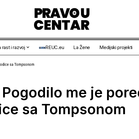
 rast i razvoj
REUC.eu
La Žene
Medijski projekti
gorodice sa Tompsonom
e: Pogodilo me je por
dice sa Tompsonom