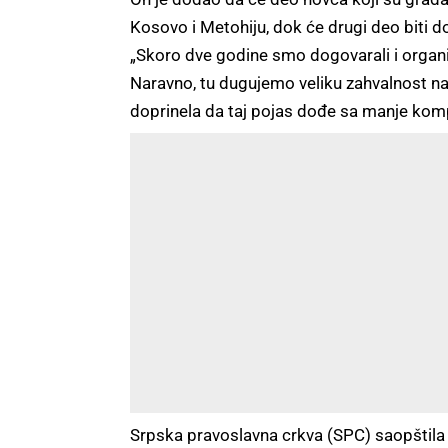
Kosovo i Metohiju, dok će drugi deo biti d
„Skoro dve godine smo dogovarali i organ
Naravno, tu dugujemo veliku zahvalnost našo
doprinela da taj pojas dođe sa manje kompli
Srpska pravoslavna crkva (SPC) saopštila