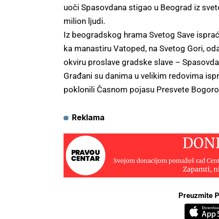
uoči Spasovdana stigao u Beograd iz svet
milion ljudi.
Iz beogradskog hrama Svetog Save isprać
ka manastiru Vatoped, na Svetog Gori, odak
okviru proslave gradske slave – Spasovda
Građani su danima u velikim redovima ispr
poklonili Časnom pojasu Presvete Bogoro
Reklama
Preuzmite P