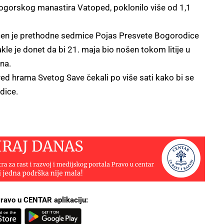
ogorskog manastira Vatoped, poklonilo više od 1,1
en je prethodne sedmice Pojas Presvete Bogorodice
le je donet da bi 21. maja bio nošen tokom litije u
na.
ed hrama Svetog Save čekali po više sati kako bi se
dice.
ravo u CENTAR aplikaciju: