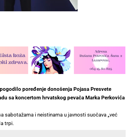
a je pogodilo poređenje donošenja Pojasa Presvete
adu sa koncertom hrvatskog pevača Marka Perkovića
e sa sabotažama i neistinama u javnosti suočava „već
a trpi.