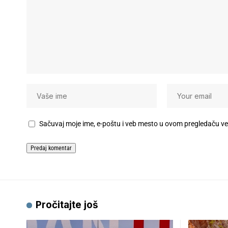
Sačuvaj moje ime, e-poštu i veb mesto u ovom pregledaču v
Pročitajte još