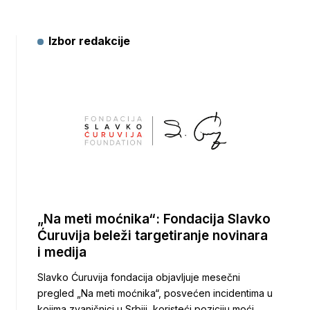
Izbor redakcije
„Na meti moćnika“: Fondacija Slavko
Ćuruvija beleži targetiranje novinara
i medija
Slavko Ćuruvija fondacija objavljuje mesečni
pregled „Na meti moćnika“, posvećen incidentima u
kojima zvaničnici u Srbiji, koristeći poziciju moći,