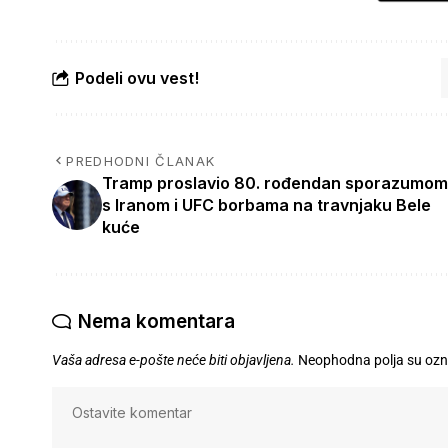
Podeli ovu vest!
PREDHODNI ČLANAK
Tramp proslavio 80. rođendan sporazumom
s Iranom i UFC borbama na travnjaku Bele
kuće
Nema komentara
Vaša adresa e-pošte neće biti objavljena.
Neophodna polja su oz