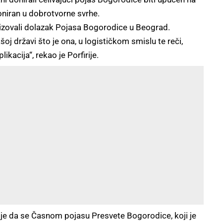
oniran u dobrotvorne svrhe.
izovali dolazak Pojasa Bogorodice u Beograd.
j državi što je ona, u logističkom smislu te reči,
kacija“, rekao je Porfirije.
 je da se Časnom pojasu Presvete Bogorodice, koji je