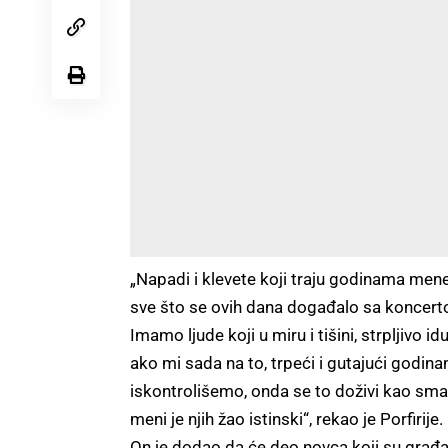
„Napadi i klevete koji traju godinama mene 
sve što se ovih dana događalo sa koncert
Imamo ljude koji u miru i tišini, strpljivo id
ako mi sada na to, trpeći i gutajući godin
iskontrolišemo, onda se to doživi kao smak
meni je njih žao istinski“, rekao je Porfirije.
On je dodao da će deo novca koji su građan