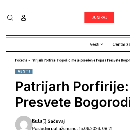
DONIRAJ
Vesti
Centar za
Početna
»
Patrijarh Porfirije: Pogodilo me je poređenje Pojasa Presvete Bo
VESTI
Patrijarh Porfirij
Presvete Bogoro
Beta
Poslednji put ažurirano: 15.06.2026. 08:21