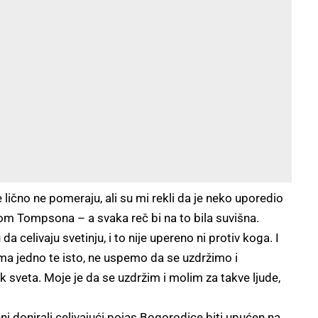
lično ne pomeraju, ali su mi rekli da je neko uporedio
om Tompsona – a svaka reč bi na to bila suvišna.
u da celivaju svetinju, i to nije upereno ni protiv koga. I
ama jedno te isto, ne uspemo da se uzdržimo i
 sveta. Moje je da se uzdržim i molim za takve ljude,
i donirali celivajući pojas Bogorodice biti upućen na