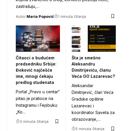
zastrašuju,…
Autor:
Maria Popović
1 minuta čitanja
Čitaoci o budućem
Šta je smešno
predsedniku Srbije:
Aleksandru
Đoković najčešće
Dimitrijeviću, članu
ime, mnogi čekaju
Veća GO Lazarevac?
predlog studenata
Aleksandar
Portal „Pravo u centar“
Dimitrijević, član Veća
pitao je pratioce na
Gradske opštine
Instagramu i Fejsbuku:
Lazarevac i
„Ko…
koordinator Saveta za
obrazovanje,…
3 minuta čitanja
5 minuta čitanja