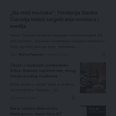
„Na meti moćnika“: Fondacija Slavko
Ćuruvija beleži targetiranje novinara i
medija
Slavko Ćuruvija fondacija objavljuje mesečni pregled „Na
meti moćnika“, posvećen incidentima u kojima zvaničnici u
Srbiji, koristeći poziciju moći, zastrašuju,…
Autor:
Maria Popović
1 minuta čitanja
Čitaoci o budućem predsedniku
Srbije: Đoković najčešće ime, mnogi
čekaju predlog studenata
Portal „Pravo u centar“ pitao je pratioce
na Instagramu i Fejsbuku: „Ko…
3 minuta čitanja
Šta je smešno Aleksandru
Dimitrijeviću, članu Veća GO