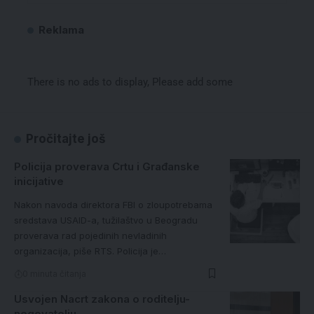
Reklama
There is no ads to display, Please add some
Pročitajte još
Policija proverava Crtu i Građanske
inicijative
Nakon navoda direktora FBI o zloupotrebama
sredstava USAID-a, tužilaštvo u Beogradu
proverava rad pojedinih nevladinih
organizacija, piše RTS. Policija je…
0 minuta čitanja
Usvojen Nacrt zakona o roditelju-
negovatelju