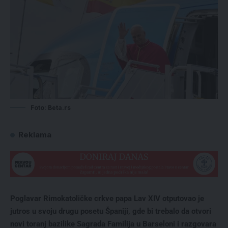
Foto: Beta.rs
Reklama
Poglavar Rimokatoličke crkve papa Lav XIV otputovao je
jutros u svoju drugu posetu Španiji, gde bi trebalo da otvori
novi toranj bazilike Sagrada Familija u Barseloni i razgovara