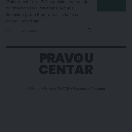
Zeleno-levi front (ZLF) saopštio je danas da
na dnevnom redu zakazane sednice
Skupštine grada Beograda nije, kako se
navodi, najvažnija…
2 minuta čitanja
© Portal – Pravo u CENTAR – Powered by
Tembrum