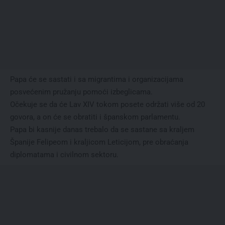
Papa će se sastati i sa migrantima i organizacijama
posvećenim pružanju pomoći izbeglicama.
Očekuje se da će Lav XIV tokom posete održati više od 20
govora, a on će se obratiti i španskom parlamentu.
Papa bi kasnije danas trebalo da se sastane sa kraljem
Španije Felipeom i kraljicom Leticijom, pre obraćanja
diplomatama i civilnom sektoru.