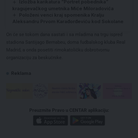
Izložba karikatura “Portret pobednika”
kragujevačkog umetnika Miće Miloradovića
Položeni venci kraj spomenika Kralju
Aleksandru Prvom Karađorđeviću kod Sokolane
On će se tokom dana sastati i sa mladima na trgu ispred
stadiona Santijago Bernabeu, doma fudbalskog kluba Real
Madrid, a onda posetiti rimokatoličku dobrotvornu
organizaciju za beskućnike.
Reklama
Preuzmite Pravo u CENTAR aplikaciju: