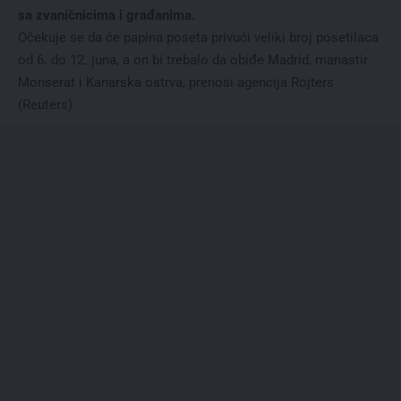
sa zvaničnicima i građanima.
Očekuje se da će papina poseta privući veliki broj posetilaca
od 6. do 12. juna, a on bi trebalo da obiđe Madrid, manastir
Monserat i Kanarska ostrva, prenosi agencija Rojters
(Reuters).