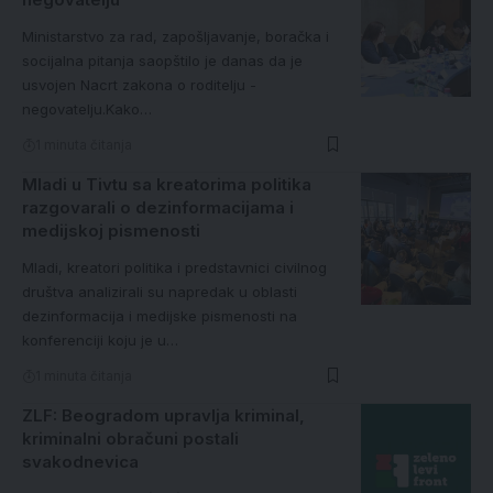
Ministarstvo za rad, zapošljavanje, boračka i
socijalna pitanja saopštilo je danas da je
usvojen Nacrt zakona o roditelju -
negovatelju.Kako…
1 minuta čitanja
Mladi u Tivtu sa kreatorima politika
razgovarali o dezinformacijama i
medijskoj pismenosti
Mladi, kreatori politika i predstavnici civilnog
društva analizirali su napredak u oblasti
dezinformacija i medijske pismenosti na
konferenciji koju je u…
1 minuta čitanja
ZLF: Beogradom upravlja kriminal,
kriminalni obračuni postali
svakodnevica