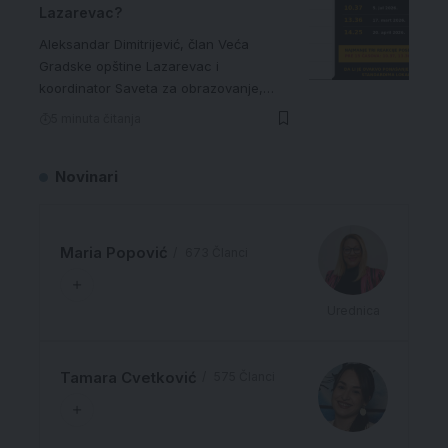
Lazarevac?
Aleksandar Dimitrijević, član Veća
Gradske opštine Lazarevac i
koordinator Saveta za obrazovanje,…
5 minuta čitanja
Novinari
Maria Popović
673 Članci
Urednica
Tamara Cvetković
575 Članci