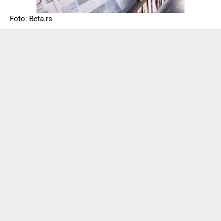
Foto: Beta.rs