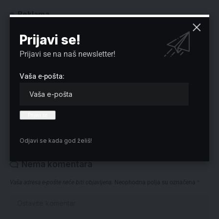
Reklama
Prijavi se!
Prijavi se na naš newsletter!
Preuzmite Pravo u CENTAR aplikaciju:
Vaša e-pošta:
Odjavi se kada god želiš!
Nema komentara
Vaša adresa e-pošte neće biti objavljena.
Neophodna polja su označena
*