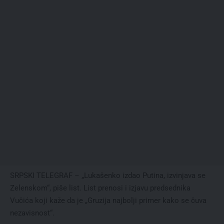
SRPSKI TELEGRAF – „Lukašenko izdao Putina, izvinjava se
Zelenskom“, piše list. List prenosi i izjavu predsednika
Vučića koji kaže da je „Gruzija najbolji primer kako se čuva
nezavisnost“.