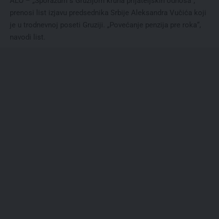
ALO – „Sporazum s Gruzijom kruna prijateljskih odnosa“,
prenosi list izjavu predsednika Srbije Aleksandra Vučića koji
je u trodnevnoj poseti Gruziji. „Povećanje penzija pre roka“,
navodi list.