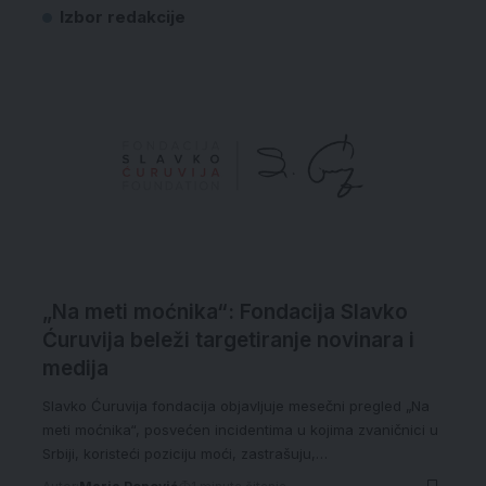
Izbor redakcije
„Na meti moćnika“: Fondacija Slavko
Ćuruvija beleži targetiranje novinara i
medija
Slavko Ćuruvija fondacija objavljuje mesečni pregled „Na
meti moćnika“, posvećen incidentima u kojima zvaničnici u
Srbiji, koristeći poziciju moći, zastrašuju,…