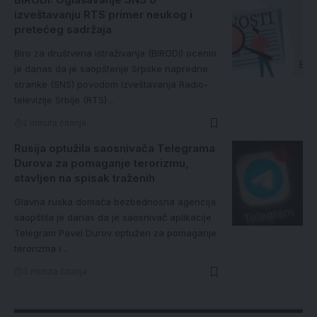
izveštavanju RTS primer neukog i
pretećeg sadržaja
Biro za društvena istraživanja (BIRODI) ocenio
je danas da je saopštenje Srpske napredne
stranke (SNS) povodom izveštavanja Radio-
televizije Srbije (RTS)…
2 minuta čitanja
Rusija optužila saosnivača Telegrama
Durova za pomaganje terorizmu,
stavljen na spisak traženih
Glavna ruska domaća bezbednosna agencija
saopštila je danas da je saosnivač aplikacije
Telegram Pavel Durov optužen za pomaganje
terorizma i…
3 minuta čitanja