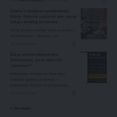
Autor:
Maria Popović
1 minuta čitanja
Čitaoci o budućem predsedniku
Srbije: Đoković najčešće ime, mnogi
čekaju predlog studenata
Portal „Pravo u centar“ pitao je pratioce
na Instagramu i Fejsbuku: „Ko…
3 minuta čitanja
Šta je smešno Aleksandru
Dimitrijeviću, članu Veća GO
Lazarevac?
Aleksandar Dimitrijević, član Veća
Gradske opštine Lazarevac i
koordinator Saveta za obrazovanje,…
5 minuta čitanja
Novinari