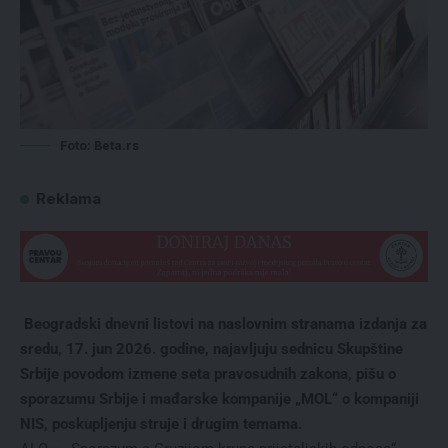
Foto: Beta.rs
Reklama
Beogradski dnevni listovi na naslovnim stranama izdanja za
sredu, 17. jun 2026. godine, najavljuju sednicu Skupštine
Srbije povodom izmene seta pravosudnih zakona, pišu o
sporazumu Srbije i mađarske kompanije „MOL“ o kompaniji
NIS, poskupljenju struje i drugim temama.