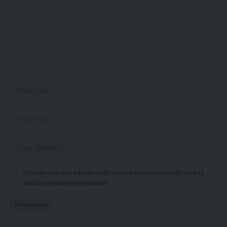
Sačuvaj moje ime, e-poštu i veb mesto u ovom pregledaču veba za
sledeći put kada komentarišem.