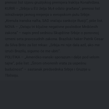
prenosi list izjavu gruzijskog premijera Iraklija Konahidzea.
KURIR – „Srbija u EU želja 56,4 odsto građana“, prenosi list
istraživanje javnog mnjenja o evropskom putu Srbije.
„Krenula iranska nafta, SAD vraćaju sankcije Rusiji“, piše list.
NOVA – „Ostaju tri ključne negativne posledice Mrdićevih
zakona“ – napis pred sednicu Skupštine Srbije o ponovnoj
izmeni seta pravosudnih zakona. Brazilski haker Patrik Cesar
da Silva Brito za list rekao: „Srbija mi nije dala azil, ako me
izruči Brazilu, sigurno će me ubiti“.
POLITIKA – „Američko-iranski sporazum i dalje pod velom
tajne“, piše list. „Širom otvorenih vrata za uspešnu
budućnost“ – sastanak predsednika Srbije i Gruzije u
Tbilisiju.