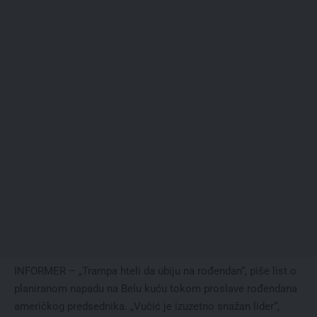
INFORMER – „Trampa hteli da ubiju na rođendan“, piše list o
planiranom napadu na Belu kuću tokom proslave rođendana
američkog predsednika. „Vučić je izuzetno snažan lider“,