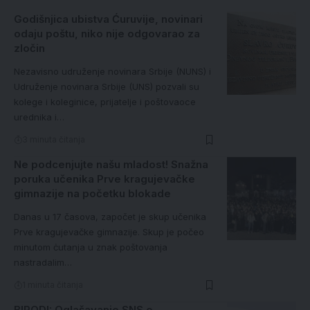
Godišnjica ubistva Ćuruvije, novinari
odaju poštu, niko nije odgovarao za
zločin
Nezavisno udruženje novinara Srbije (NUNS) i
Udruženje novinara Srbije (UNS) pozvali su
kolege i koleginice, prijatelje i poštovaoce
urednika i…
3 minuta čitanja
Ne podcenjujte našu mladost! Snažna
poruka učenika Prve kragujevačke
gimnazije na početku blokade
Danas u 17 časova, započet je skup učenika
Prve kragujevačke gimnazije. Skup je počeo
minutom ċutanja u znak poštovanja
nastradalim…
1 minuta čitanja
BIRODI: Oglašavanje SNS o