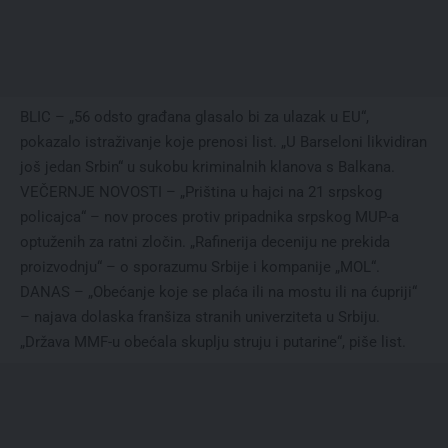
BLIC – „56 odsto građana glasalo bi za ulazak u EU“,
pokazalo istraživanje koje prenosi list. „U Barseloni likvidiran
još jedan Srbin“ u sukobu kriminalnih klanova s Balkana.
VEČERNJE NOVOSTI – „Priština u hajci na 21 srpskog
policajca“ – nov proces protiv pripadnika srpskog MUP-a
optuženih za ratni zločin. „Rafinerija deceniju ne prekida
proizvodnju“ – o sporazumu Srbije i kompanije „MOL“.
DANAS – „Obećanje koje se plaća ili na mostu ili na ćupriji“
– najava dolaska franšiza stranih univerziteta u Srbiju.
„Država MMF-u obećala skuplju struju i putarine“, piše list.