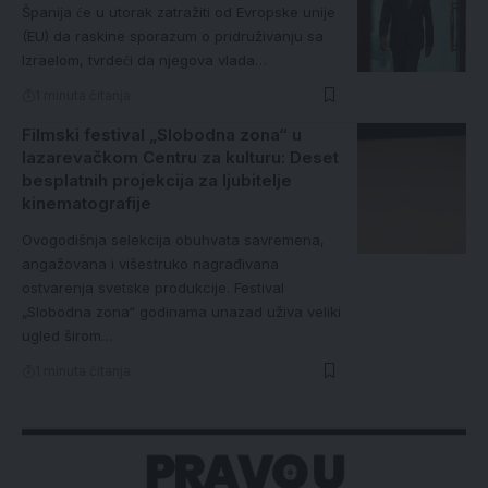
Španija će u utorak zatražiti od Evropske unije
(EU) da raskine sporazum o pridruživanju sa
Izraelom, tvrdeći da njegova vlada…
1 minuta čitanja
Filmski festival „Slobodna zona“ u
lazarevačkom Centru za kulturu: Deset
besplatnih projekcija za ljubitelje
kinematografije
Ovogodišnja selekcija obuhvata savremena,
angažovana i višestruko nagrađivana
ostvarenja svetske produkcije. Festival
„Slobodna zona“ godinama unazad uživa veliki
ugled širom…
1 minuta čitanja