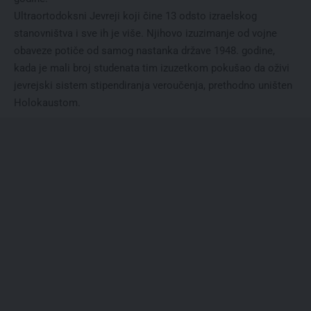
Ultraortodoksni Jevreji koji čine 13 odsto izraelskog
stanovništva i sve ih je više. Njihovo izuzimanje od vojne
obaveze potiče od samog nastanka države 1948. godine,
kada je mali broj studenata tim izuzetkom pokušao da oživi
jevrejski sistem stipendiranja veroučenja, prethodno uništen
Holokaustom.