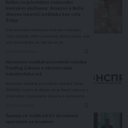
Koliko su privrednici zadovoljni
kurirskim službama: Amazon u Beču
dnevno isporuči pošiljaka kao cela
Srbija
Dok kurirskim službama kod nas značajno
rastu prihodi usled uvećanog obima posla, sve
više privrednika se žali da im se…
10 minuta čitanja
Nezavisni sindikat prosvetnih radnika:
Predlog Zakona o obrazovanju
katastrofalno loš
Nezavisni sindikat prosvetnih radnika Srbije
(NSPRS) ocenio je danas da je Nacrt zakona o
izmenama i dopunama Zakona o osnovama…
1 minuta čitanja
Španija će tražiti od EU da raskine
sporazum sa Izraelom