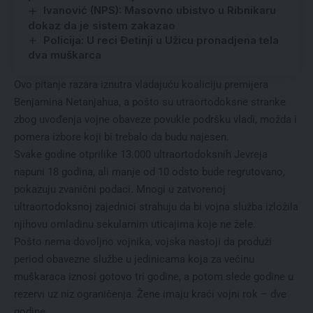
Ivanović (NPS): Masovno ubistvo u Ribnikaru
dokaz da je sistem zakazao
Policija: U reci Đetinji u Užicu pronadjena tela
dva muškarca
Ovo pitanje razara iznutra vladajuću koaliciju premijera
Benjamina Netanjahua, a pošto su utraortodoksne stranke
zbog uvođenja vojne obaveze povukle podršku vladi, možda i
pomera izbore koji bi trebalo da budu najesen.
Svake godine otprilike 13.000 ultraortodoksnih Jevreja
napuni 18 godina, ali manje od 10 odsto bude regrutovano,
pokazuju zvanični podaci. Mnogi u zatvorenoj
ultraortodoksnoj zajednici strahuju da bi vojna služba izložila
njihovu omladinu sekularnim uticajima koje ne žele.
Pošto nema dovoljno vojnika, vojska nastoji da produži
period obavezne službe u jedinicama koja za većinu
muškaraca iznosi gotovo tri godine, a potom slede godine u
rezervi uz niz ograničenja. Žene imaju kraći vojni rok – dve
godine.