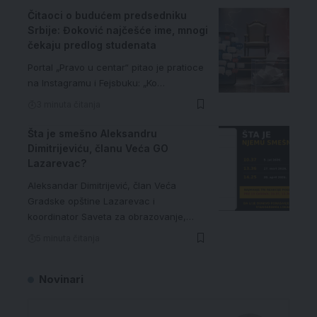
Čitaoci o budućem predsedniku
Srbije: Đoković najčešće ime, mnogi
čekaju predlog studenata
Portal „Pravo u centar“ pitao je pratioce
na Instagramu i Fejsbuku: „Ko…
3 minuta čitanja
Šta je smešno Aleksandru
Dimitrijeviću, članu Veća GO
Lazarevac?
Aleksandar Dimitrijević, član Veća
Gradske opštine Lazarevac i
koordinator Saveta za obrazovanje,…
5 minuta čitanja
Novinari