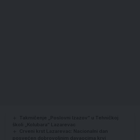
Takmičenje „Poslovni Izazov“ u Tehničkoj
školi „Kolubara“ Lazarevac
Crveni krst Lazarevac: Nacionalni dan
posvećen dobrovoljnim davaocima krvi