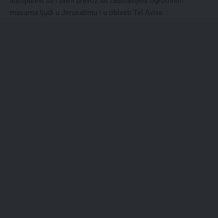
autoputevi su i javni prevoz su zaustavljeni ogromnim
masama ljudi u Jerusalimu i u oblasti Tel Aviva.