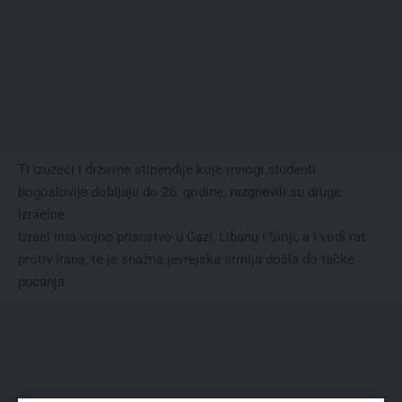
Ti izuzeci i državne stipendije koje mnogi studenti
bogoslovije dobijaju do 26. godine, razgnevili su druge
Izraelce.
Izrael ima vojno prisustvo u Gazi, Libanu i Siriji, a i vodi rat
protiv Irana, te je snažna jevrejska armija došla do tačke
pucanja.