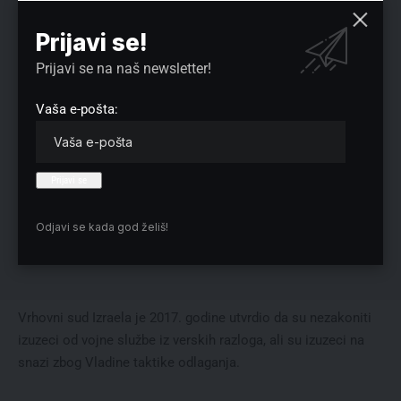
Prijavi se!
Prijavi se na naš newsletter!
Vaša e-pošta:
Odjavi se kada god želiš!
Vrhovni sud Izraela je 2017. godine utvrdio da su nezakoniti
izuzeci od vojne službe iz verskih razloga, ali su izuzeci na
snazi zbog Vladine taktike odlaganja.