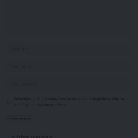
Sačuvaj moje ime, e-poštu i veb mesto u ovom pregledaču veba za
sledeći put kada komentarišem.
Izbor redakcije