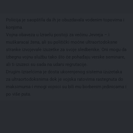
Policija je saopštila da ih je obuzdavala vodenim topovima i
konjima.
Vojna obaveza u Izraelu postoji za većinu Jevreja – i
muškaracai žena, ali su politički moćne ultraortodoksne
stranke izvojevale izuzetke za svoje sledbenike. Oni mogu da
izbegnu vojnu službu tako što će pohađaju verske seminare,
ali ti izuzeci su sada na udaru regrutacije.
Drugim Izraelcima je dosta ukorenjenog sistema izuzetaka
za ultraortodoksnima dok je vojska ratovima rastegnuta do
maksimuma i mnogi vojnici su bili mu borbenim jedinicama i
po više puta.