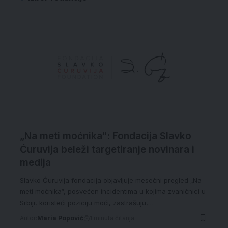
„Na meti moćnika“: Fondacija Slavko
Ćuruvija beleži targetiranje novinara i
medija
Slavko Ćuruvija fondacija objavljuje mesečni pregled „Na
meti moćnika“, posvećen incidentima u kojima zvaničnici u
Srbiji, koristeći poziciju moći, zastrašuju,…
Autor:
Maria Popović
1 minuta čitanja