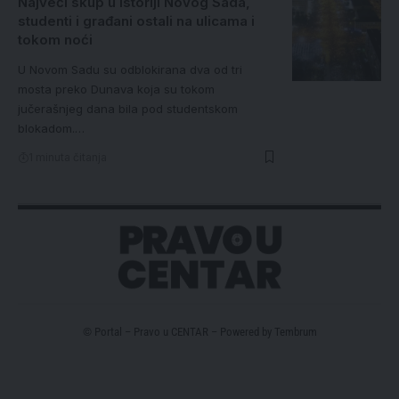
Najveći skup u istoriji Novog Sada,
studenti i građani ostali na ulicama i
tokom noći
U Novom Sadu su odblokirana dva od tri
mosta preko Dunava koja su tokom
jučerašnjeg dana bila pod studentskom
blokadom.…
1 minuta čitanja
© Portal – Pravo u CENTAR – Powered by
Tembrum