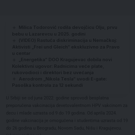
Milica Todorović rodila devojčicu Olju, prvu
bebu u Lazarevcu u 2025. godini
(VIDEO) Rastuća diskriminacija u Nemačkoj:
Aktivisti „Frei und Gleich“ ekskluzivno za Pravo
u centar
„Energetika“ DOO Kragujevac dobila novi
Kolektivni ugovor: Radnicima veće plate,
rukovodioci i direktori bez uvećanja
Aerodrom „Nikola Tesla“ uvodi E-gate:
Pasoška kontrola za 12 sekundi
U Srbiji se od juna 2022. godine sprovodi besplatna
preporučena vakcinacija devetovalentnom HPV vakcinom za
decu i mlade uzrasta od 9 do 19 godina. Od aprila 2024.
godine vakcinacija je omogućena i studentima uzrasta od 19
do 26 godina u Beogradu, Novom Sadu, Nišu i Kragujevcu.