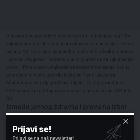
U javnosti se poslednjih meseci govori i o inicijativi da HPV
vakcina postane deo kalendara obavezne imunizacije. Prema
pisanju N1, Udruženje pacijentkinja obolelih od raka materice
i jajnika „Progovori“ pokrenulo je inicijativu da se vakcinacija
protiv HPV-a uvede u kalendar obavezne imunizacije, dok je
pomoćnik ministra zdravlja Nebojša Tasić izjavio da
Ministarstvo zdravlja podržava taj cilj. Za sada, međutim,
HPV vakcina je u Srbiji preporučena, a ne obavezna. (
N1 Info
RS
)
Između javnog zdravlja i prava na izbor
Peticija otvorena na platformi Peticije.online pokazuje da
Prijavi se!
deo građana traži širu javnu raspravu pre eventualne
promene statusa HPV vakcine. Sa druge strane, zdravstvene
Prijavi se na naš newsletter!