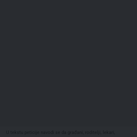
U tekstu peticije navodi se da građani, roditelji, lekari,