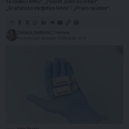
za nauku i etiku“, „Pokret Živim za Srbiju“,
„Građanska inicijativa NoVa“ i „Pravo na izbor“.
Tamara Cvetković
Poslednji put ažurirano: 21.05.2026. 07:11
Foto: Pexels