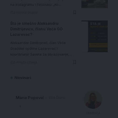
na Instagramu i Fejsbuku: „Ko…
3 minuta čitanja
Šta je smešno Aleksandru
Dimitrijeviću, članu Veća GO
Lazarevac?
Aleksandar Dimitrijević, član Veća
Gradske opštine Lazarevac i
koordinator Saveta za obrazovanje,…
5 minuta čitanja
Novinari
Maria Popović
684 Članci
Urednica