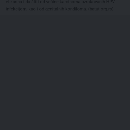
efikasna i da štiti od većine karcinoma uzrokovanih HPV
infekcijom, kao i od genitalnih kondiloma. (
batut.org.rs
)