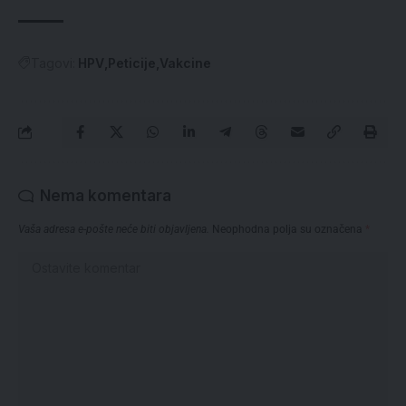
Tagovi:
HPV
Peticije
Vakcine
Nema komentara
Vaša adresa e-pošte neće biti objavljena.
Neophodna polja su označena
*