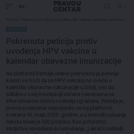
Aa
Početna
»
Pokrenuta peticija protiv uvođenja HPV vakcine u kalendar obavezne imunizacije
DRUŠTVO
Pokrenuta peticija protiv
uvođenja HPV vakcine u
kalendar obavezne imunizacije
Na platformi Peticije.online pokrenuta je peticija
kojom se traži da se HPV vakcina ne uvede u
kalendar obavezne vakcinacije u Srbiji, već da
odluka o ovoj imunizaciji ostane zasnovana na
informisanom izboru roditelja i građana. Peticija je,
prema podacima objavljenim na toj platformi,
kreirana 19. maja 2026. godine, a u trenutku pisanja
teksta imala je 582 potpisa. Kao potpisnici
inicijative navedena su udruženja „Lekari i roditelji