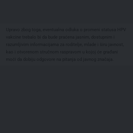
Upravo zbog toga, eventualna odluka o promeni statusa HPV
vakcine trebalo bi da bude praćena jasnim, dostupnim i
razumljivim informacijama za roditelje, mlade i širu javnost,
kao i otvorenom stručnom raspravom u kojoj će građani
moći da dobiju odgovore na pitanja od javnog značaja.