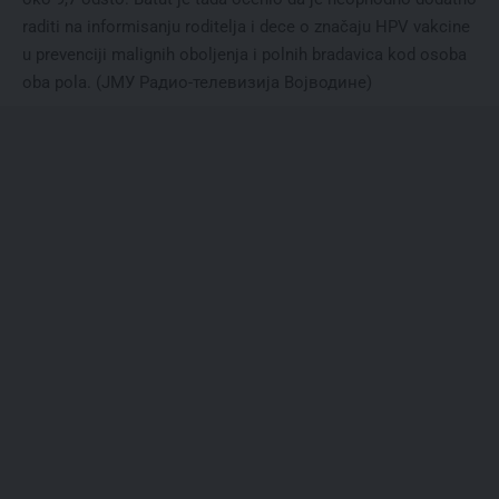
raditi na informisanju roditelja i dece o značaju HPV vakcine
u prevenciji malignih oboljenja i polnih bradavica kod osoba
oba pola. (
ЈМУ Радио-телевизија Војводине
)