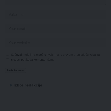
Sačuvaj moje ime, e-poštu i veb mesto u ovom pregledaču veba za
sledeći put kada komentarišem.
Izbor redakcije