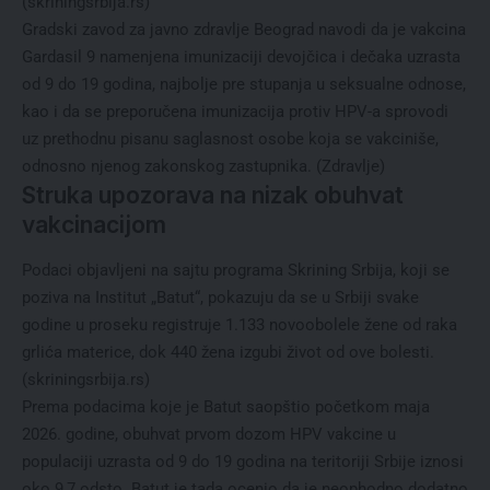
(
skriningsrbija.rs
)
Gradski zavod za javno zdravlje Beograd navodi da je vakcina
Gardasil 9 namenjena imunizaciji devojčica i dečaka uzrasta
od 9 do 19 godina, najbolje pre stupanja u seksualne odnose,
kao i da se preporučena imunizacija protiv HPV-a sprovodi
uz prethodnu pisanu saglasnost osobe koja se vakciniše,
odnosno njenog zakonskog zastupnika. (
Zdravlje
)
Struka upozorava na nizak obuhvat
vakcinacijom
Podaci objavljeni na sajtu programa Skrining Srbija, koji se
poziva na Institut „Batut“, pokazuju da se u Srbiji svake
godine u proseku registruje 1.133 novoobolele žene od raka
grlića materice, dok 440 žena izgubi život od ove bolesti.
(
skriningsrbija.rs
)
Prema podacima koje je Batut saopštio početkom maja
2026. godine, obuhvat prvom dozom HPV vakcine u
populaciji uzrasta od 9 do 19 godina na teritoriji Srbije iznosi
oko 9,7 odsto. Batut je tada ocenio da je neophodno dodatno