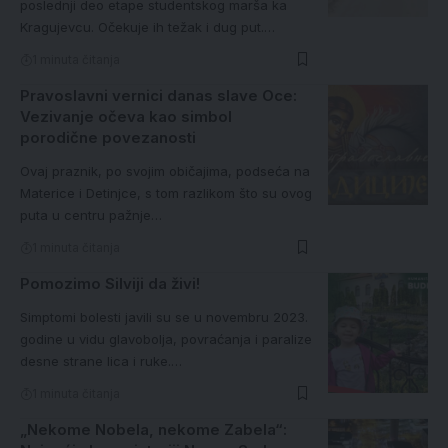
poslednji deo etape studentskog marša ka
Kragujevcu. Očekuje ih težak i dug put.…
1 minuta čitanja
Pravoslavni vernici danas slave Oce:
Vezivanje očeva kao simbol
porodične povezanosti
Ovaj praznik, po svojim običajima, podseća na
Materice i Detinjce, s tom razlikom što su ovog
puta u centru pažnje…
1 minuta čitanja
Pomozimo Silviji da živi!
Simptomi bolesti javili su se u novembru 2023.
godine u vidu glavobolja, povraćanja i paralize
desne strane lica i ruke.…
1 minuta čitanja
„Nekome Nobela, nekome Zabela“: