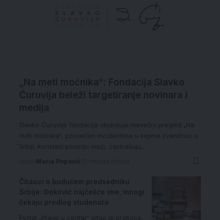
„Na meti moćnika“: Fondacija Slavko
Ćuruvija beleži targetiranje novinara i
medija
Slavko Ćuruvija fondacija objavljuje mesečni pregled „Na
meti moćnika“, posvećen incidentima u kojima zvaničnici u
Srbiji, koristeći poziciju moći, zastrašuju,…
Autor:
Maria Popović
1 minuta čitanja
Čitaoci o budućem predsedniku
Srbije: Đoković najčešće ime, mnogi
čekaju predlog studenata
Portal „Pravo u centar“ pitao je pratioce