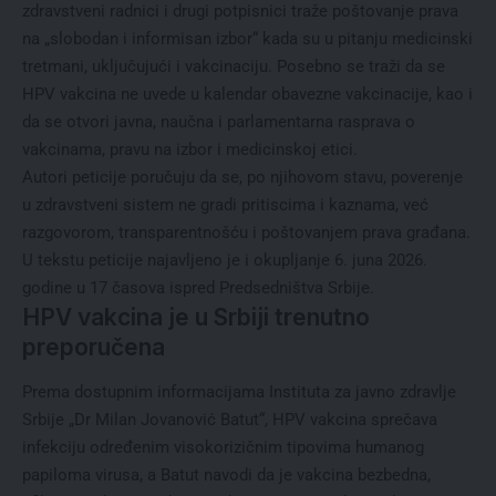
zdravstveni radnici i drugi potpisnici traže poštovanje prava
na „slobodan i informisan izbor“ kada su u pitanju medicinski
tretmani, uključujući i vakcinaciju. Posebno se traži da se
HPV vakcina ne uvede u kalendar obavezne vakcinacije, kao i
da se otvori javna, naučna i parlamentarna rasprava o
vakcinama, pravu na izbor i medicinskoj etici.
Autori peticije poručuju da se, po njihovom stavu, poverenje
u zdravstveni sistem ne gradi pritiscima i kaznama, već
razgovorom, transparentnošću i poštovanjem prava građana.
U tekstu peticije najavljeno je i okupljanje 6. juna 2026.
godine u 17 časova ispred Predsedništva Srbije.
HPV vakcina je u Srbiji trenutno
preporučena
Prema dostupnim informacijama Instituta za javno zdravlje
Srbije „Dr Milan Jovanović Batut“, HPV vakcina sprečava
infekciju određenim visokorizičnim tipovima humanog
papiloma virusa, a Batut navodi da je vakcina bezbedna,