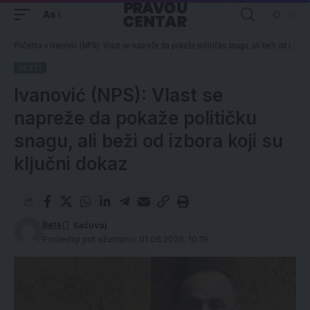
Aa
Početna
»
Ivanović (NPS): Vlast se napreže da pokaže političku snagu, ali beži od izbora koji su ključni dokaz
VESTI
Ivanović (NPS): Vlast se
napreže da pokaže političku
snagu, ali beži od izbora koji su
ključni dokaz
Beta
Poslednji put ažurirano: 01.06.2026. 10:19