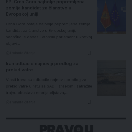
EP: Crna Gora najbolje pripremljena
zemlja kandidat za članstvo u
Evropskoj uniji
Crna Gora ostaje najbolje pripremljena zemlja
kandidat za članstvo u Evropskoj uniji,
saopštio je danas Evropski parlament u kratkoj
objavi…
1 minuta čitanja
Iran odbacio najnoviji predlog za
prekid vatre
Vlasti Irana su odbacile najnoviji predlog za
prekid vatre u ratu sa SAD i Izraelom i zatražile
trajnu obustavu neprijateljstava,…
1 minuta čitanja