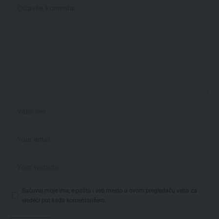
Sačuvaj moje ime, e-poštu i veb mesto u ovom pregledaču veba za
sledeći put kada komentarišem.