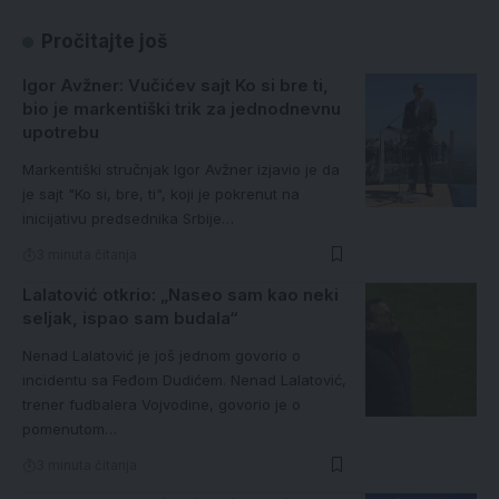
Pročitajte još
Igor Avžner: Vučićev sajt Ko si bre ti,
bio je markentiški trik za jednodnevnu
upotrebu
Markentiški stručnjak Igor Avžner izjavio je da
je sajt "Ko si, bre, ti", koji je pokrenut na
inicijativu predsednika Srbije…
3 minuta čitanja
Lalatović otkrio: „Naseo sam kao neki
seljak, ispao sam budala“
Nenad Lalatović je još jednom govorio o
incidentu sa Feđom Dudićem. Nenad Lalatović,
trener fudbalera Vojvodine, govorio je o
pomenutom…
3 minuta čitanja