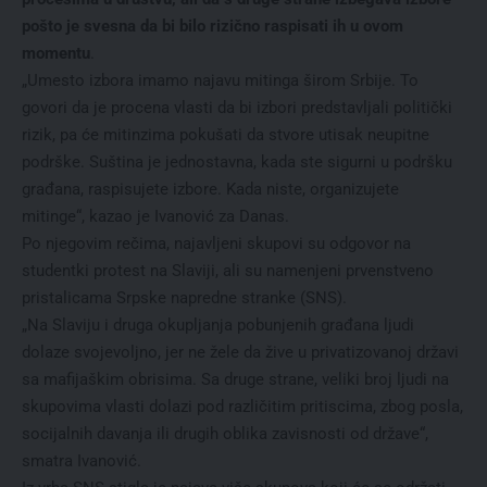
pošto je svesna da bi bilo rizično raspisati ih u ovom
momentu
.
„Umesto izbora imamo najavu mitinga širom Srbije. To
govori da je procena vlasti da bi izbori predstavljali politički
rizik, pa će mitinzima pokušati da stvore utisak neupitne
podrške. Suština je jednostavna, kada ste sigurni u podršku
građana, raspisujete izbore. Kada niste, organizujete
mitinge“, kazao je Ivanović za Danas.
Po njegovim rečima, najavljeni skupovi su odgovor na
studentki protest na Slaviji, ali su namenjeni prvenstveno
pristalicama Srpske napredne stranke (SNS).
„Na Slaviju i druga okupljanja pobunjenih građana ljudi
dolaze svojevoljno, jer ne žele da žive u privatizovanoj državi
sa mafijaškim obrisima. Sa druge strane, veliki broj ljudi na
skupovima vlasti dolazi pod različitim pritiscima, zbog posla,
socijalnih davanja ili drugih oblika zavisnosti od države“,
smatra Ivanović.