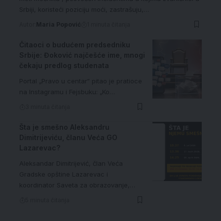
Srbiji, koristeći poziciju moći, zastrašuju,…
Autor:
Maria Popović
1 minuta čitanja
Čitaoci o budućem predsedniku
Srbije: Đoković najčešće ime, mnogi
čekaju predlog studenata
Portal „Pravo u centar“ pitao je pratioce
na Instagramu i Fejsbuku: „Ko…
3 minuta čitanja
Šta je smešno Aleksandru
Dimitrijeviću, članu Veća GO
Lazarevac?
Aleksandar Dimitrijević, član Veća
Gradske opštine Lazarevac i
koordinator Saveta za obrazovanje,…
5 minuta čitanja