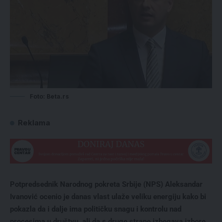
Foto: Beta.rs
Reklama
Potpredsednik Narodnog pokreta Srbije (NPS) Aleksandar
Ivanović ocenio je danas vlast ulaže veliku energiju kako bi
pokazla da i dalje ima političku snagu i kontrolu nad
procesima u društvu, ali da s druge strane izbegava izbore