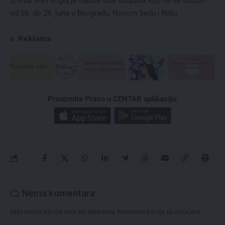
Iz vrha SNS stigla je najava više skupova koji će se održati
od 26. do 28. juna u Beogradu, Novom Sadu i Nišu.
Reklama
Preuzmite Pravo u CENTAR aplikaciju:
Nema komentara
Vaša adresa e-pošte neće biti objavljena.
Neophodna polja su označena
*