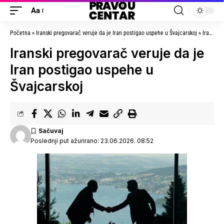
Aa
Početna
»
Iranski pregovarač veruje da je Iran postigao uspehe u Švajcarskoj
»
Iranski pregovarač veruje da je Iran postigao uspehe u Švajcarskoj
Iranski pregovarač veruje da je
Iran postigao uspehe u
Švajcarskoj
Poslednji put ažurirano: 23.06.2026. 08:52