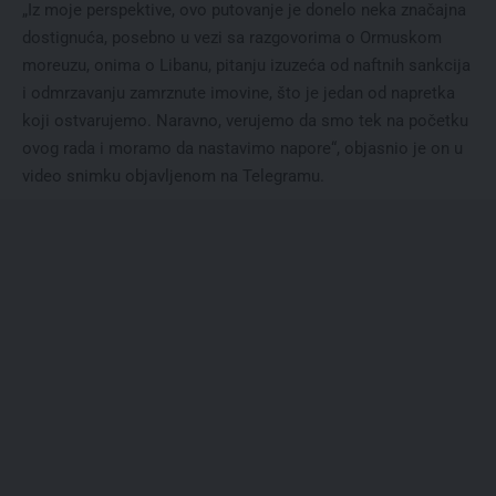
„Iz moje perspektive, ovo putovanje je donelo neka značajna
dostignuća, posebno u vezi sa razgovorima o Ormuskom
moreuzu, onima o Libanu, pitanju izuzeća od naftnih sankcija
i odmrzavanju zamrznute imovine, što je jedan od napretka
koji ostvarujemo. Naravno, verujemo da smo tek na početku
ovog rada i moramo da nastavimo napore“, objasnio je on u
video snimku objavljenom na Telegramu.