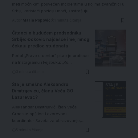
meti moćnika“, posvećen incidentima u kojima zvaničnici u
Srbiji, koristeći poziciju moći, zastrašuju,…
Autor:
Maria Popović
1 minuta čitanja
Čitaoci o budućem predsedniku
Srbije: Đoković najčešće ime, mnogi
čekaju predlog studenata
Portal „Pravo u centar“ pitao je pratioce
na Instagramu i Fejsbuku: „Ko…
3 minuta čitanja
Šta je smešno Aleksandru
Dimitrijeviću, članu Veća GO
Lazarevac?
Aleksandar Dimitrijević, član Veća
Gradske opštine Lazarevac i
koordinator Saveta za obrazovanje,…
5 minuta čitanja