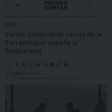
Aa
Početna
»
Iranski pregovarač veruje da je Iran postigao uspehe u Švajcarskoj
VESTI
Iranski pregovarač veruje da je
Iran postigao uspehe u
Švajcarskoj
Beta
Poslednji put ažurirano: 23.06.2026. 08:52