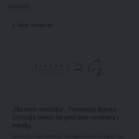
Izbor redakcije
„Na meti moćnika“: Fondacija Slavko
Ćuruvija beleži targetiranje novinara i
medija
Slavko Ćuruvija fondacija objavljuje mesečni pregled „Na