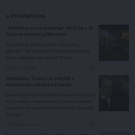
Pročitajte još
„Srećemo se na Sretenje“ počinje u 16
časova Sremskoj Mitrovici
Za danas je zakazan skup u Sremskoj
Mitrovici. Tim povodom u toku je postavljanje
bine i obeležja. Kako portal "Pravo…
1 minuta čitanja
Netanjahu: Tramp će odlučiti o
budućnosti sukoba sa Iranon
Izraelski premijer Benjamin Netanjahu izjavio je
da je odluka o eventualnom nastavku sukoba
sa Iranom na američkom predsedniku Donaldu
Trampu…
2 minuta čitanja