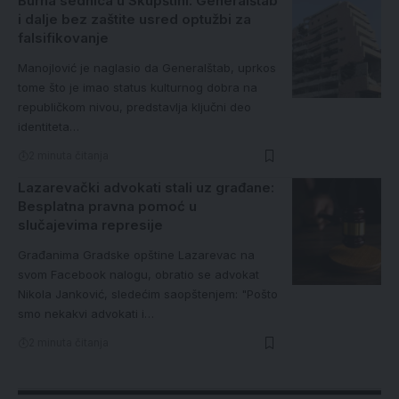
Burna sednica u Skupštini: Generalštab
i dalje bez zaštite usred optužbi za
falsifikovanje
Manojlović je naglasio da Generalštab, uprkos
tome što je imao status kulturnog dobra na
republičkom nivou, predstavlja ključni deo
identiteta…
2 minuta čitanja
Lazarevački advokati stali uz građane:
Besplatna pravna pomoć u
slučajevima represije
Građanima Gradske opštine Lazarevac na
svom Facebook nalogu, obratio se advokat
Nikola Janković, sledećim saopštenjem: "Pošto
smo nekakvi advokati i…
2 minuta čitanja