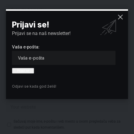
Prijavi se!
Prijavi se na naš newsletter!
Vaša e-pošta:
Odjavi se kada god želiš!
Sačuvaj moje ime, e-poštu i veb mesto u ovom pregledaču veba za
sledeći put kada komentarišem.