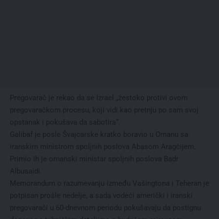
Pregovarač je rekao da se Izrael „žestoko protivi ovom
pregovaračkom procesu, koji vidi kao pretnju po sam svoj
opstanak i pokušava da sabotira“.
Galibaf je posle Švajcarske kratko boravio u Omanu sa
iranskim ministrom spoljnih poslova Abasom Aragčijem.
Primio ih je omanski ministar spoljnih poslova Badr
Albusaidi.
Memorandum o razumevanju između Vašingtona i Teheran je
potpisan prošle nedelje, a sada vodeći američki i iranski
pregovarači u 60-dnevnom periodu pokušavaju da postignu