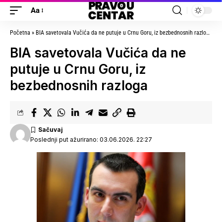
Aa
Početna
»
BIA savetovala Vučića da ne putuje u Crnu Goru, iz bezbednosnih razloga
»
B
BIA savetovala Vučića da ne
putuje u Crnu Goru, iz
bezbednosnih razloga
Poslednji put ažurirano: 03.06.2026. 22:27