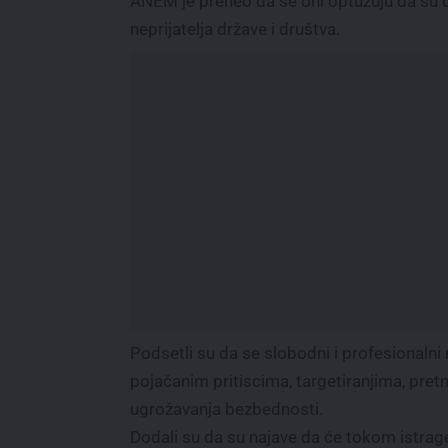
ANEM je preneo da se oni optužuju da su d
neprijatelja države i društva.
Podsetli su da se slobodni i profesionalni
pojačanim pritiscima, targetiranjima, pre
ugrožavanja bezbednosti.
Dodali su da su najave da će tokom istrag