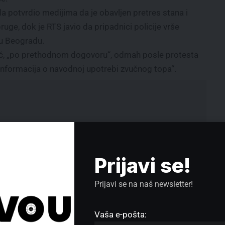
 potvrdio medijima da je obavljen pretres stana i
ruge, dok je RTS javio da pripadnici policije vrše
 u Beogradu.
dić, „po prethodnom dogovoru“, odmah posle protesta
informacija o navodnoj upotrebi zvučnog topa“.
Prijavi se!
Prijavi se na naš newsletter!
Vaša e-pošta: