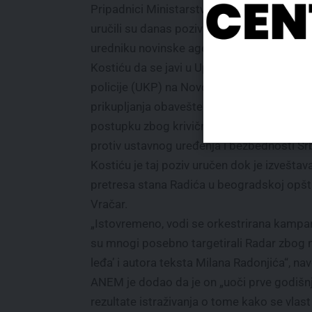
Pripadnici Ministarstva unutrašnjih poslov
uručili su danas poziv i glavnom i odgovo
uredniku novinske agencije Beta Vojkanu
Kostiću da se javi u Upravu kriminalističke
policije (UKP) na Novom Beogradu radi
prikupljanja obaveštenja u predistražnom
postupku zbog krivičnog dela Priprema de
protiv ustavnog uređenja i bezbednosti Srb
Kostiću je taj poziv uručen dok je izveštav
pretresa stana Radića u beogradskoj opšt
Vračar.
„Istovremeno, vodi se orkestrirana kampanja
su mnogi posebno targetirali Radar zbog 
leđa’ i autora teksta Milana Radonjića“, nav
ANEM je dodao da je on „uoči prve godišnj
rezultate istraživanja o tome kako se vlast