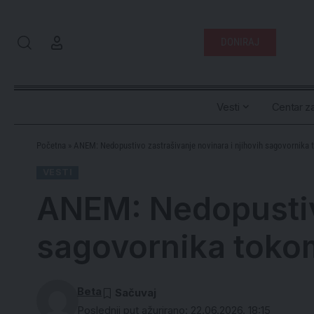
DONIRAJ
Vesti
Centar za
Početna
»
ANEM: Nedopustivo zastrašivanje novinara i njihovih sagovornika t
VESTI
ANEM: Nedopustivo
sagovornika tokom
Beta
Poslednji put ažurirano: 22.06.2026. 18:15