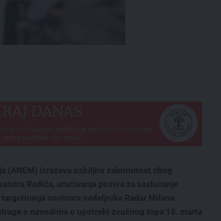
ja (ANEM) izražava ozbiljnu zabrinutost zbog
ksandra Radića, uručivanja poziva za saslušanje
 targetiranja novinara nedeljnika Radar Milana
istrage o navodima o upotrebi zvučnog topa 15. marta