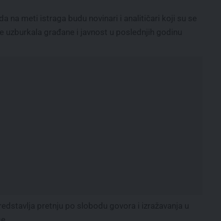
a na meti istraga budu novinari i analitičari koji su se
 je uzburkala građane i javnost u poslednjih godinu
predstavlja pretnju po slobodu govora i izražavanja u
se.