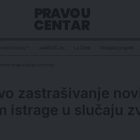
 rast i razvoj
REUC.eu
La Žene
Medijski projekti
okom istrage u slučaju zvučni top
 zastrašivanje novin
 istrage u slučaju z