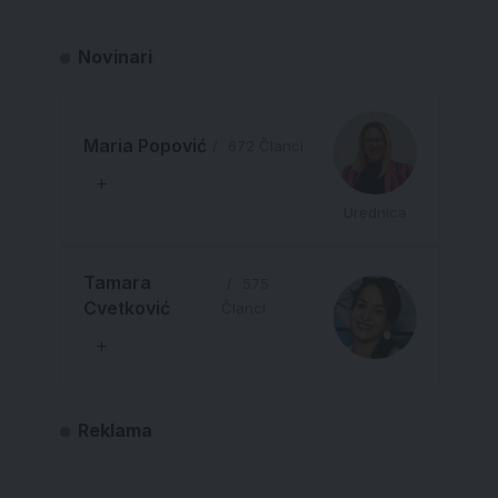
Novinari
Maria Popović
672 Članci
Urednica
Tamara
575
Cvetković
Članci
Reklama