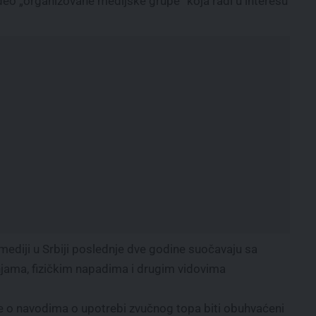
eo „organizovane medijske grupe“ koja radi u interesu
 mediji u Srbiji poslednje dve godine suočavaju sa
tnjama, fizičkim napadima i drugim vidovima
e o navodima o upotrebi zvučnog topa biti obuhvaćeni