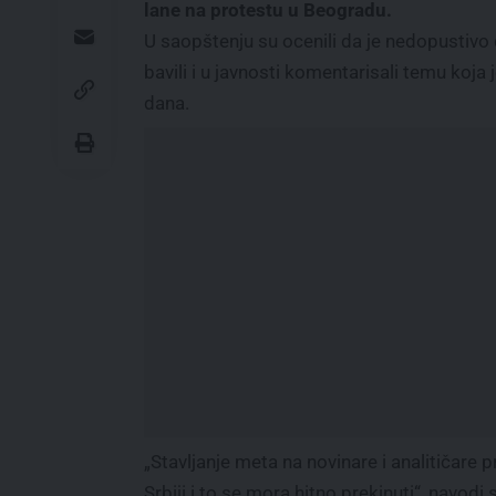
lane na protestu u Beogradu.
U saopštenju su ocenili da je nedopustivo d
bavili i u javnosti komentarisali temu koja
dana.
„Stavljanje meta na novinare i analitičare 
Srbiji i to se mora hitno prekinuti“, navodi 