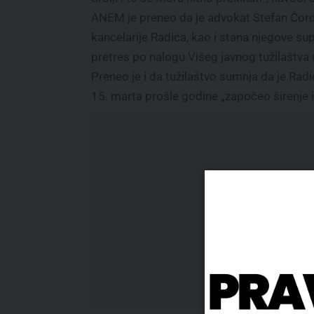
ANEM je preneo da je advokat Stefan Ćorda
kancelarije Radića, kao i stana njegove sup
pretres po nalogu Višeg javnog tužilaštva
Preneo je i da tužilaštvo sumnja da je Ra
15. marta prošle godine „započeo širenje 