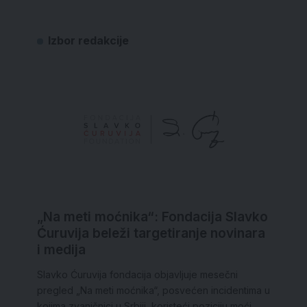
Izbor redakcije
„Na meti moćnika“: Fondacija Slavko
Ćuruvija beleži targetiranje novinara
i medija
Slavko Ćuruvija fondacija objavljuje mesečni
pregled „Na meti moćnika“, posvećen incidentima u
kojima zvaničnici u Srbiji, koristeći poziciju moći,