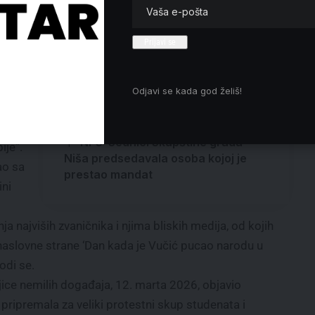
a
Vaspitači PU „Duga“ iz
rnom
Aranđelovca uz studente! Obustava
rada 27. januara!
Lazarevac ponosan na mlade
Odjavi se kada god želiš!
sportistkinje
Predsednik Vučić: Pomilovanja za
Vidovdan, traži predloge
la
NPS: Sednici Skupštine grada
ije“.
Niša predsedavala osoba kojoj je
ao sa
prestao mandat
ini
 najviših zvaničnika i njima bliskih medija, od kojih
naslovne strane ‘Dan kada je Vučić pucao narodu u
odi se.
ice nemilih događaja, 12. marta 2026, objavio
 pripremala za veliki protestni skup studenata i