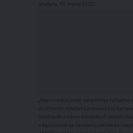
građana, 15. marta 2025.
„Neposredno posle saopštenja tužilaštva pr
društvenim mrežama pokrenuta je kampanja 
izveštavali o ovom incidentu ili iznosili st
odgovornost za simulaciju incidenta i hap