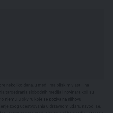
e nekoliko dana, u medijima bliskim vlasti i na
targetiranja slobodnih medija i novinara koji su
av o njemu, u okviru koje se poziva na njihovu
šenje zbog učestvovanja u državnom udaru, navodi se.