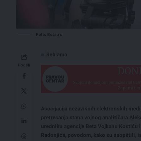
Foto: Beta.rs
Reklama
Podeli
Asocijacija nezavisnih elektronskih medi
pretresanja stana vojnog analitičara Ale
uredniku agencije Beta Vojkanu Kostiću i
Radonjića, povodom, kako su saopštili, 