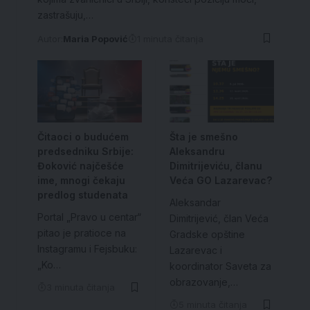
zastrašuju,…
Autor:
Maria Popović
1 minuta čitanja
Čitaoci o budućem
Šta je smešno
predsedniku Srbije:
Aleksandru
Đoković najčešće
Dimitrijeviću, članu
ime, mnogi čekaju
Veća GO Lazarevac?
predlog studenata
Aleksandar
Portal „Pravo u centar“
Dimitrijević, član Veća
pitao je pratioce na
Gradske opštine
Instagramu i Fejsbuku:
Lazarevac i
„Ko…
koordinator Saveta za
obrazovanje,…
3 minuta čitanja
5 minuta čitanja