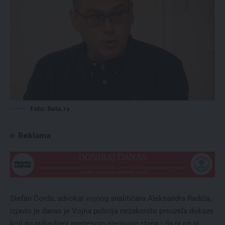
Foto: Beta.rs
Reklama
Stefan Ćorda, advokat vojnog analitičara Aleksandra Radića,
izjavio je danas je Vojna policija nezakonito preuzela dokaze
koji su pribavljeni pretresom njegovog stana i da ni on ni