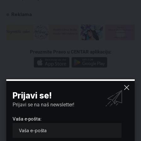
Reklama
Preuzmite Pravo u CENTAR aplikaciju:
Prijavi se!
Prijavi se na naš newsletter!
Nema komentara
Vaša e-pošta:
Vaša adresa e-pošte neće biti objavljena.
Neophodna polja su označena
*