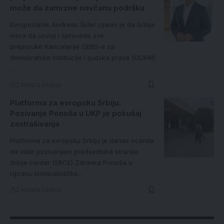
može da zamrzne novčanu podršku
Evroposlanik Andreas Šider izjavio je da Srbija
mora da usvoji i sprovede sve
preporuke Kancelarije OEBS-a za
demokratske institucije i ljudska prava (ODIHR)
…
2 minuta čitanja
Platforma za evropsku Srbiju:
Pozivanje Ponoša u UKP je pokušaj
zastrašivanja
Platforma za evropsku Srbiju je danas ocenila
da vlast pozivanjem predsednika stranke
Srbije centar (SRCE) Zdravka Ponoša u
Upravu kriminalističke…
2 minuta čitanja