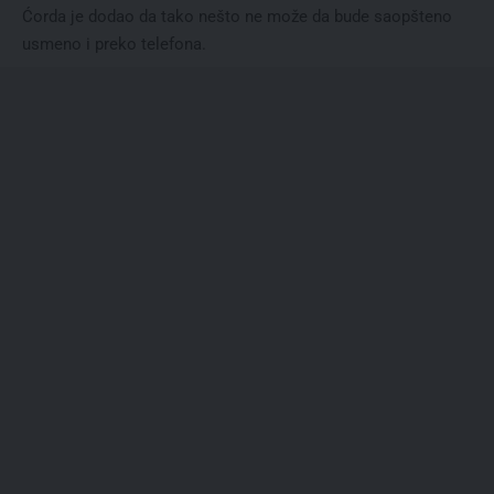
Ćorda je dodao da tako nešto ne može da bude saopšteno
usmeno i preko telefona.