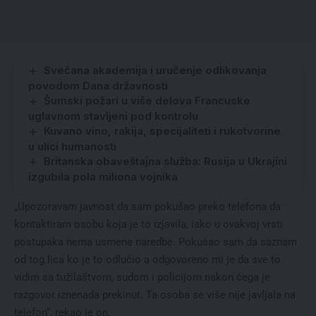
Svečana akademija i uručenje odlikovanja
povodom Dana državnosti
Šumski požari u više delova Francuske
uglavnom stavljeni pod kontrolu
Kuvano vino, rakija, specijaliteti i rukotvorine
u ulici humanosti
Britanska obaveštajna služba: Rusija u Ukrajini
izgubila pola miliona vojnika
„Upozoravam javnost da sam pokušao preko telefona da
kontaktiram osobu koja je to izjavila, iako u ovakvoj vrsti
postupaka nema usmene naredbe. Pokušao sam da saznam
od tog lica ko je to odlučio a odgovoreno mi je da sve to
vidim sa tužilaštvom, sudom i policijom nakon čega je
razgovor iznenada prekinut. Ta osoba se više nije javljala na
telefon“, rekao je on.