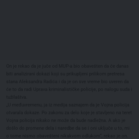
On je rekao da je juče od MUP-a bio obavešten da će danas
biti analizirani dokazi koji su prikupljeni prilikom pretresa
stana Aleksandra Radića i da je on sve vreme bio uveren da
će to da radi Uprava kriminalističke policije, po nalogu suda i
tužilaštva.
„U međuvremenu, ja iz medija saznajem da je Vojna policija
otvarala dokaze. Po zakonu za delo koje je stavljeno na teret
Vojna policija nikako ne može da bude nadležna. A ako je
došlo do promene dela i naredbe da se i oni uključe u to, mi
o tome nismo obavešteni nikakvom odlukom“, rekao je on.