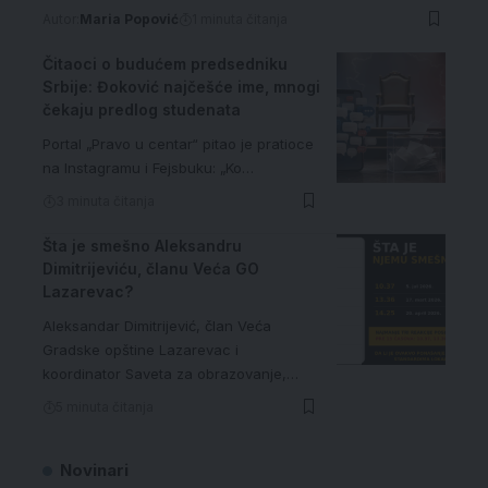
Autor:
Maria Popović
1 minuta čitanja
Čitaoci o budućem predsedniku
Srbije: Đoković najčešće ime, mnogi
čekaju predlog studenata
Portal „Pravo u centar“ pitao je pratioce
na Instagramu i Fejsbuku: „Ko…
3 minuta čitanja
Šta je smešno Aleksandru
Dimitrijeviću, članu Veća GO
Lazarevac?
Aleksandar Dimitrijević, član Veća
Gradske opštine Lazarevac i
koordinator Saveta za obrazovanje,…
5 minuta čitanja
Novinari