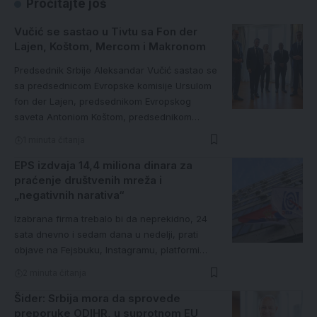
Pročitajte još
Vučić se sastao u Tivtu sa Fon der
Lajen, Koštom, Mercom i Makronom
Predsednik Srbije Aleksandar Vučić sastao se
sa predsednicom Evropske komisije Ursulom
fon der Lajen, predsednikom Evropskog
saveta Antoniom Koštom, predsednikom…
1 minuta čitanja
EPS izdvaja 14,4 miliona dinara za
praćenje društvenih mreža i
„negativnih narativa“
Izabrana firma trebalo bi da neprekidno, 24
sata dnevno i sedam dana u nedelji, prati
objave na Fejsbuku, Instagramu, platformi…
2 minuta čitanja
Šider: Srbija mora da sprovede
preporuke ODIHR, u suprotnom EU