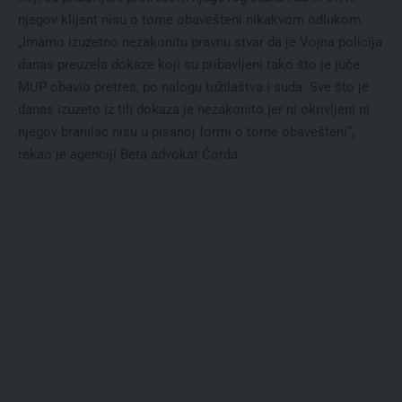
njegov klijent nisu o tome obavešteni nikakvom odlukom.
„Imamo izuzetno nezakonitu pravnu stvar da je Vojna policija
danas preuzela dokaze koji su pribavljeni tako što je juče
MUP obavio pretres, po nalogu tužilaštva i suda. Sve što je
danas izuzeto iz tih dokaza je nezakonito jer ni okrivljeni ni
njegov branilac nisu u pisanoj formi o tome obavešteni“,
rekao je agenciji Beta advokat Ćorda.