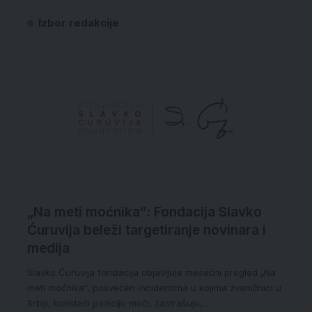
Izbor redakcije
„Na meti moćnika“: Fondacija Slavko
Ćuruvija beleži targetiranje novinara i
medija
Slavko Ćuruvija fondacija objavljuje mesečni pregled „Na
meti moćnika“, posvećen incidentima u kojima zvaničnici u
Srbiji, koristeći poziciju moći, zastrašuju,…