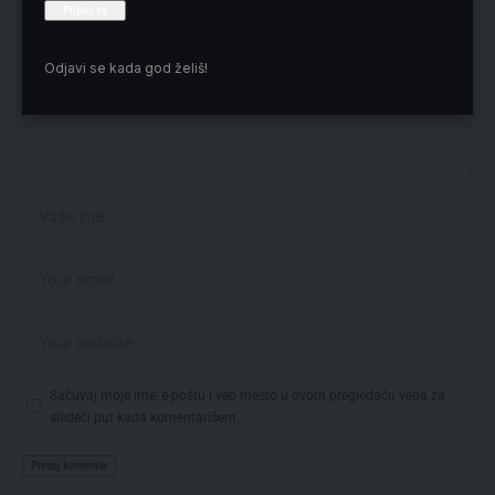
Odjavi se kada god želiš!
Sačuvaj moje ime, e-poštu i veb mesto u ovom pregledaču veba za
sledeći put kada komentarišem.