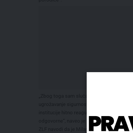
„Zbog toga sam slučaj prijavio policiji kao
ugrožavanje sigurnosti. Očekujem da nadl
institucije hitno reaguju i identifikuju
odgovorne“, naveo je Turanjanin.
ZLF navodi da je Milan Turanjanin