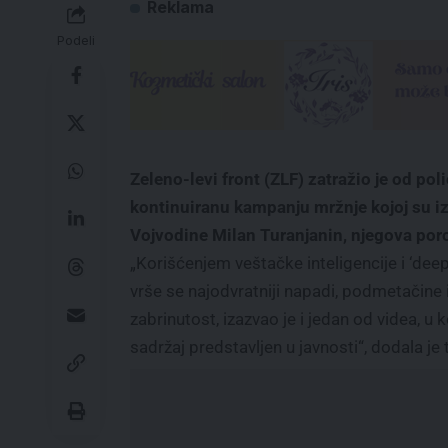
Reklama
Podeli
Zeleno-levi front (ZLF) zatražio je od poli
kontinuiranu kampanju mržnje kojoj su iz
Vojvodine Milan Turanjanin, njegova poro
„Korišćenjem veštačke inteligencije i ‘dee
vrše se najodvratniji napadi, podmetačine i 
zabrinutost, izazvao je i jedan od videa, u 
sadržaj predstavljen u javnosti“, dodala je