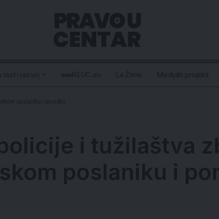
 rast i razvoj
REUC.eu
La Žene
Medijski projekti
inskom poslaniku i porodici
policije i tužilaštva 
skom poslaniku i por