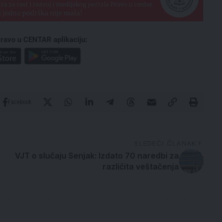
ravo u CENTAR aplikaciju:
Facebook
SLEDEĆI ČLANAK
VJT o slučaju Senjak: Izdato 70 naredbi za
različita veštačenja