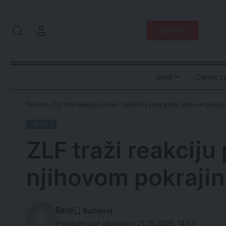
DONIRAJ
Vesti
Centar za
Početna
»
ZLF traži reakciju policije i tužilaštva zbog pretnji njihovom pokraj
VESTI
ZLF traži reakciju 
njihovom pokrajin
Beta
Poslednji put ažurirano: 21.05.2026. 14:57