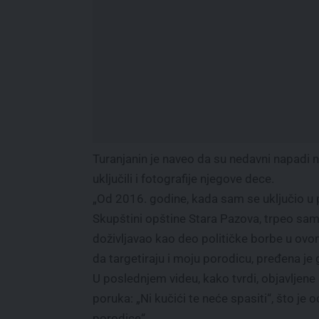
Turanjanin je naveo da su nedavni napadi 
uključili i fotografije njegove dece.
„Od 2016. godine, kada sam se uključio u p
Skupštini opštine Stara Pazova, trpeo sam 
doživljavao kao deo političke borbe u o
da targetiraju i moju porodicu, pređena je 
U poslednjem videu, kako tvrdi, objavljene 
poruka: „Ni kučići te neće spasiti“, što je
porodice“.