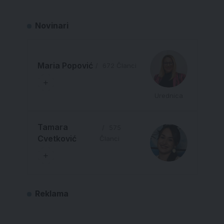
Novinari
Maria Popović
672 Članci
Urednica
Tamara
575
Cvetković
Članci
Reklama