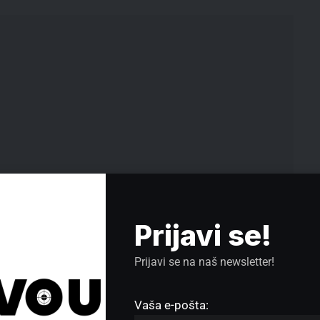
Prijavi se!
Zemljotres u Skoplju jačine 2,5
ežne
Prijavi se na naš newsletter!
stepeni Rihterove skale
„Uspela je ONA, uspeću i ja“ – Iz
senke prošlosti: Borba jedne žene
Vaša e-pošta:
sa traumom i nasiljem