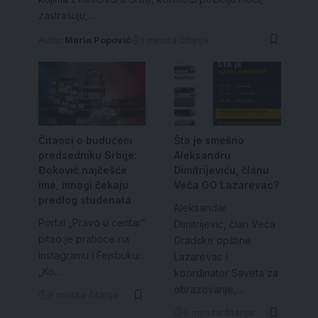
zastrašuju,…
Autor:
Maria Popović
1 minuta čitanja
Čitaoci o budućem
Šta je smešno
predsedniku Srbije:
Aleksandru
Đoković najčešće
Dimitrijeviću, članu
ime, mnogi čekaju
Veća GO Lazarevac?
predlog studenata
Aleksandar
Portal „Pravo u centar“
Dimitrijević, član Veća
pitao je pratioce na
Gradske opštine
Instagramu i Fejsbuku:
Lazarevac i
„Ko…
koordinator Saveta za
obrazovanje,…
3 minuta čitanja
5 minuta čitanja