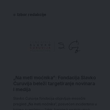
Izbor redakcije
„Na meti moćnika“: Fondacija Slavko
Ćuruvija beleži targetiranje novinara
i medija
Slavko Ćuruvija fondacija objavljuje mesečni
pregled „Na meti moćnika“, posvećen incidentima u
kojima zvaničnici u Srbiji, koristeći poziciju moći,