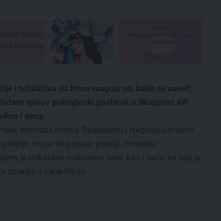
cije i tužilaštva da hitno reaguju na, kako su naveli,
loženi njihov pokrajinski poslanik u Skupštini AP
dica i deca.
pfake’ montaža prema Turanjaninu i njegovoj porodici
pretnje, što je on prijavio policiji. Posebnu
kojem je prikazano maloletno dete, kao i način na koji je
 ta stranka u saopštenju.