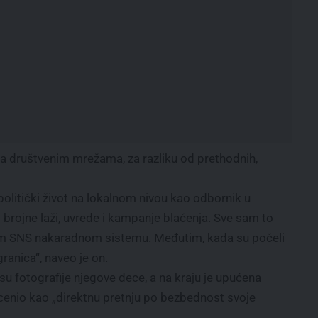
na društvenim mrežama, za razliku od prethodnih,
olitički život na lokalnom nivou kao odbornik u
brojne laži, uvrede i kampanje blaćenja. Sve sam to
vom SNS nakaradnom sistemu. Međutim, kada su počeli
granica“, naveo je on.
su fotografije njegove dece, a na kraju je upućena
 ocenio kao „direktnu pretnju po bezbednost svoje