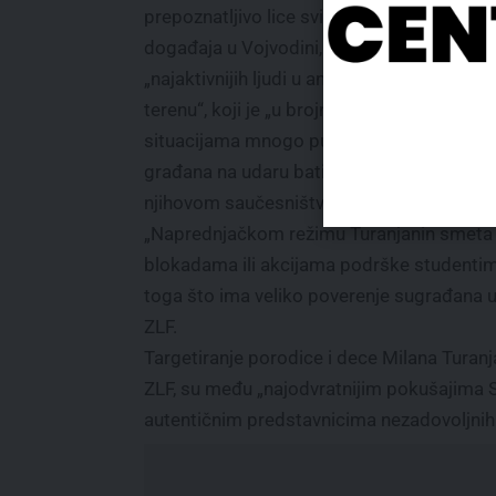
prepoznatljivo lice svih protesta i javnih
događaja u Vojvodini, kao i jedan od
„najaktivnijih ljudi u antirežimskoj borbi na
terenu“, koji je „u brojnim rizičnim i incide
situacijama mnogo puta stao u odbranu
građana na udaru batinaša ili policije u
njihovom saučesništvu“.
„Naprednjačkom režimu Turanjanin smeta z
blokadama ili akcijama podrške studentima
toga što ima veliko poverenje sugrađana u s
ZLF.
Targetiranje porodice i dece Milana Turanja
ZLF, su među „najodvratnijim pokušajima
autentičnim predstavnicima nezadovoljnih