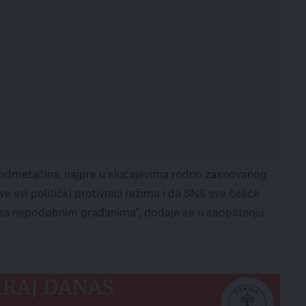
 podmetačina, najpre u slučajevima rodno zasnovanog
tve svi politički protivnici režima i da SNS sve češće
e sa nepodobnim građanima“, dodaje se u saopštenju.