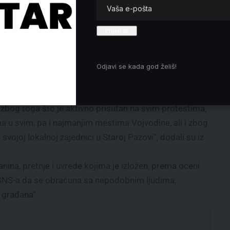
Mladi iz Trećaka organizovali
humanitarni turnir u basketu za
pomoć Kosmetu
Napadi iz vazduha na Iran dok
ntnim
gađa Izrael i države Persijskog
Odjavi se kada god želiš!
zaliva
bog toga što je aktivno prisutan na svim protestima,
 u svim, pa i najmanjim mestima Vojvodine, ali i zbog
vojoj lokalnoj zajednici u Staroj Pazovi“, dodali su iz
nina, pretnje i uvrede kojima je izložen, prema oceni
 SNS-a da se obračuna sa nepodobnim ljudima,
 građana“.