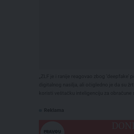
„ZLF je i ranije reagovao zbog ‘deepfake’
digitalnog nasilja, ali očigledno je da su žr
koristi veštačku inteligenciju za obračun
Reklama