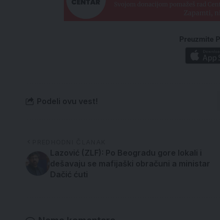
Preuzmite P
Podeli ovu vest!
PREDHODNI ČLANAK
Lazović (ZLF): Po Beogradu gore lokali i
dešavaju se mafijaški obračuni a ministar
Dačić ćuti