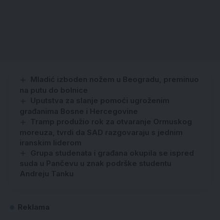
Mladić izboden nožem u Beogradu, preminuo
na putu do bolnice
Uputstva za slanje pomoći ugroženim
građanima Bosne i Hercegovine
Tramp produžio rok za otvaranje Ormuskog
moreuza, tvrdi da SAD razgovaraju s jednim
iranskim liderom
Grupa studenata i građana okupila se ispred
suda u Pančevu u znak podrške studentu
Andreju Tanku
Reklama