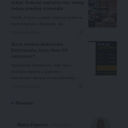
Srbije: Đoković najčešće ime, mnogi
čekaju predlog studenata
Portal „Pravo u centar“ pitao je pratioce
na Instagramu i Fejsbuku: „Ko…
3 minuta čitanja
Šta je smešno Aleksandru
Dimitrijeviću, članu Veća GO
Lazarevac?
Aleksandar Dimitrijević, član Veća
Gradske opštine Lazarevac i
koordinator Saveta za obrazovanje,…
5 minuta čitanja
Novinari
Maria Popović
684 Članci