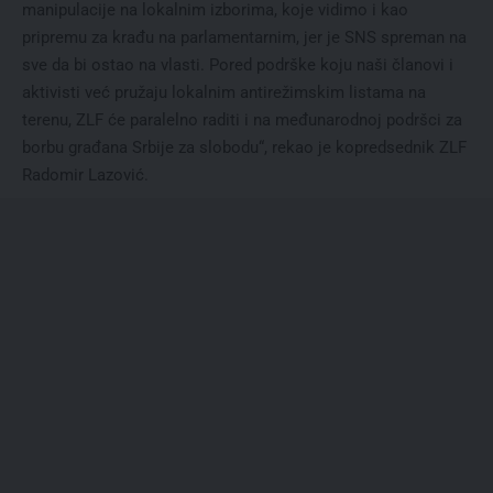
manipulacije na lokalnim izborima, koje vidimo i kao
pripremu za krađu na parlamentarnim, jer je SNS spreman na
sve da bi ostao na vlasti. Pored podrške koju naši članovi i
aktivisti već pružaju lokalnim antirežimskim listama na
terenu, ZLF će paralelno raditi i na međunarodnoj podršci za
borbu građana Srbije za slobodu“, rekao je kopredsednik ZLF
Radomir Lazović.