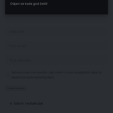
Odjavi se kada god želiš!
Sačuvaj moje ime, e-poštu i veb mesto u ovom pregledaču veba za
sledeći put kada komentarišem.
Izbor redakcije