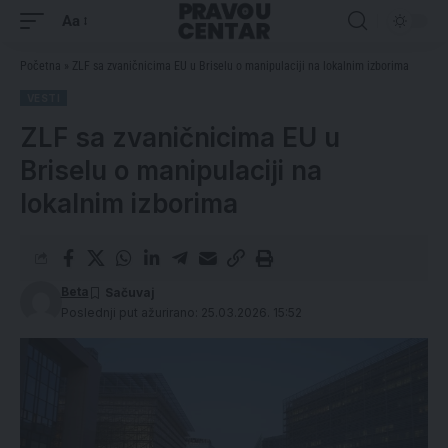
Aa
Početna
»
ZLF sa zvaničnicima EU u Briselu o manipulaciji na lokalnim izborima
VESTI
ZLF sa zvaničnicima EU u
Briselu o manipulaciji na
lokalnim izborima
Beta
Poslednji put ažurirano: 25.03.2026. 15:52