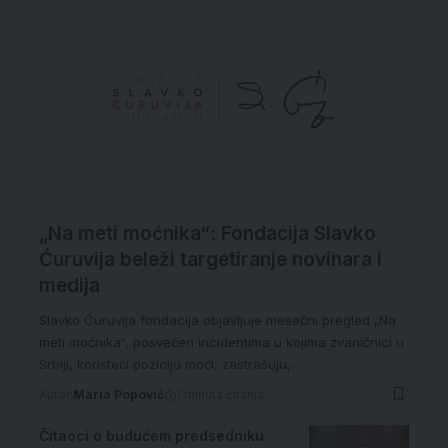
„Na meti moćnika“: Fondacija Slavko
Ćuruvija beleži targetiranje novinara i
medija
Slavko Ćuruvija fondacija objavljuje mesečni pregled „Na
meti moćnika“, posvećen incidentima u kojima zvaničnici u
Srbiji, koristeći poziciju moći, zastrašuju,…
Autor:
Maria Popović
1 minuta čitanja
Čitaoci o budućem predsedniku