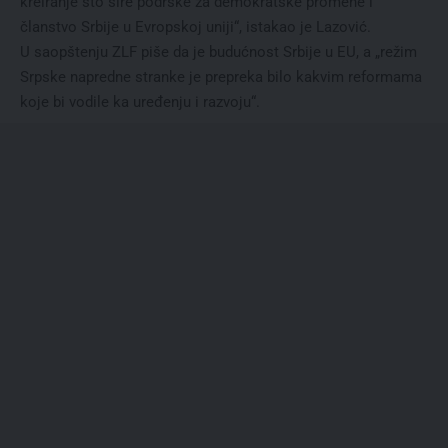
kreiranje što šire podrške za demokratske promene i
članstvo Srbije u Evropskoj uniji“, istakao je Lazović.
U saopštenju ZLF piše da je budućnost Srbije u EU, a „režim
Srpske napredne stranke je prepreka bilo kakvim reformama
koje bi vodile ka uređenju i razvoju“.