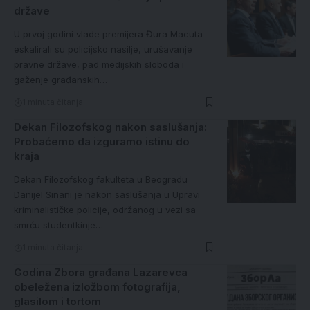
države
U prvoj godini vlade premijera Đura Macuta
eskalirali su policijsko nasilje, urušavanje
pravne države, pad medijskih sloboda i
gaženje građanskih…
1 minuta čitanja
Dekan Filozofskog nakon saslušanja:
Probaćemo da izguramo istinu do
kraja
Dekan Filozofskog fakulteta u Beogradu
Danijel Sinani je nakon saslušanja u Upravi
kriminalističke policije, održanog u vezi sa
smrću studentkinje…
1 minuta čitanja
Godina Zbora građana Lazarevca
obeležena izložbom fotografija,
glasilom i tortom