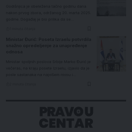
Godišnjica je obeležena tačno godinu dana
nakon prvog zbora, održanog 20. marta 2025.
godine. Događaj je bio prilika da se…
1 minuta čitanja
Ministar Đurić: Poseta Izraelu potvrdila
snažno opredeljenje za unapređenje
odnosa
Ministar spoljnih poslova Srbije Marko Đurić je
večeras, na kraju posete Izraelu, izjavio da je
posle sastanaka na najvišem nivou i…
2 minuta čitanja