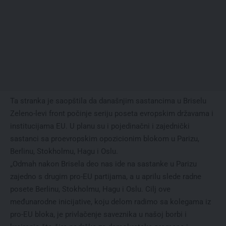
Ta stranka je saopštila da današnjim sastancima u Briselu
Zeleno-levi front počinje seriju poseta evropskim državama i
institucijama EU. U planu su i pojedinačni i zajednički
sastanci sa proevropskim opozicionim blokom u Parizu,
Berlinu, Stokholmu, Hagu i Oslu.
„Odmah nakon Brisela deo nas ide na sastanke u Parizu
zajedno s drugim pro-EU partijama, a u aprilu slede radne
posete Berlinu, Stokholmu, Hagu i Oslu. Cilj ove
međunarodne inicijative, koju delom radimo sa kolegama iz
pro-EU bloka, je privlačenje saveznika u našoj borbi i