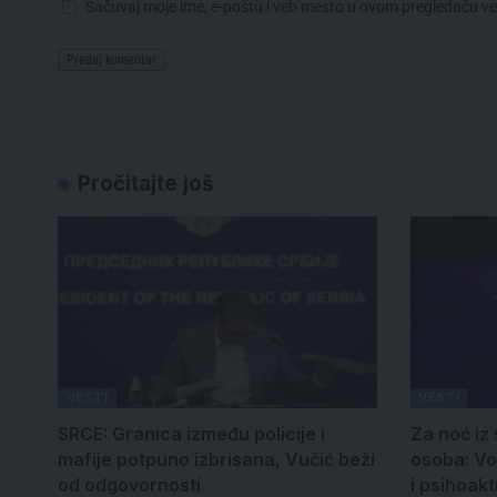
Sačuvaj moje ime, e-poštu i veb mesto u ovom pregledaču v
Pročitajte još
VESTI
VESTI
SRCE: Granica između policije i
Za noć iz
mafije potpuno izbrisana, Vučić beži
osoba: Vo
od odgovornosti
i psihoakt