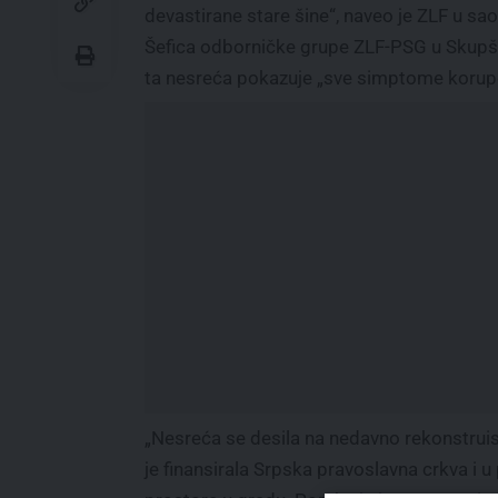
devastirane stare šine“, naveo je ZLF u sa
Šefica odborničke grupe ZLF-PSG u Skupšt
ta nesreća pokazuje „sve simptome korupc
„Nesreća se desila na nedavno rekonstruis
je finansirala Srpska pravoslavna crkva i u 