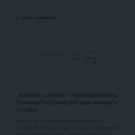
Izbor redakcije
„Na meti moćnika“: Fondacija Slavko
Ćuruvija beleži targetiranje novinara
i medija
Slavko Ćuruvija fondacija objavljuje mesečni
pregled „Na meti moćnika“, posvećen incidentima u
kojima zvaničnici u Srbiji, koristeći poziciju moći,