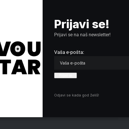
 je preče od naše bezbednosti“, navela je ona.
ušan Pavlović je podsetio da je na istoj raskrsnici
ine, dok je prošlog leta novi turski tramvaj u probnoj
Prijavi se!
radi o problemu sa skretnicom“, naveo je on.
Prijavi se na naš newsletter!
Vaša e-pošta:
Odjavi se kada god želiš!