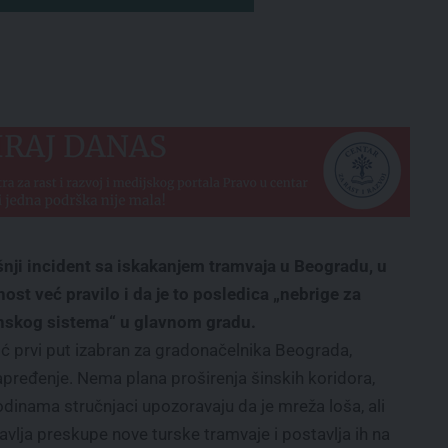
šnji incident sa iskakanjem tramvaja u Beogradu, u
ost već pravilo i da je to posledica „nebrige za
šinskog sistema“ u glavnom gradu.
ć prvi put izabran za gradonačelnika Beograda,
apređenje. Nema plana proširenja šinskih koridora,
dinama stručnjaci upozoravaju da je mreža loša, ali
vlja preskupe nove turske tramvaje i postavlja ih na