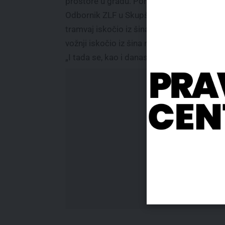
prostore u gradu. Poruka je jasna – sve im
Odbornik ZLF u Skupštini grada Beograda D
tramvaj iskočio iz šina i u aprilu 2021. god
vožnji iskočio iz šina na Autokomandi.
„I tada se, kao i danas, špekulisalo da se 