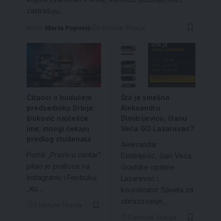
zastrašuju,…
Autor:
Maria Popović
1 minuta čitanja
Čitaoci o budućem
Šta je smešno
predsedniku Srbije:
Aleksandru
Đoković najčešće
Dimitrijeviću, članu
ime, mnogi čekaju
Veća GO Lazarevac?
predlog studenata
Aleksandar
Portal „Pravo u centar“
Dimitrijević, član Veća
pitao je pratioce na
Gradske opštine
Instagramu i Fejsbuku:
Lazarevac i
„Ko…
koordinator Saveta za
obrazovanje,…
3 minuta čitanja
5 minuta čitanja