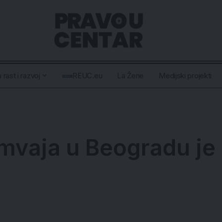
 rast i razvoj
REUC.eu
La Žene
Medijski projekti
mvaja u Beogradu je 