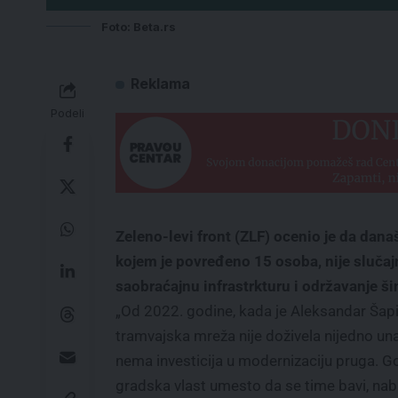
Foto: Beta.rs
Reklama
Podeli
Zeleno-levi front (ZLF) ocenio je da dana
kojem je povređeno 15 osoba, nije slučajn
saobraćajnu infrastrkturu i održavanje 
„Od 2022. godine, kada je Aleksandar Šapi
tramvajska mreža nije doživela nijedno un
nema investicija u modernizaciju pruga. Go
gradska vlast umesto da se time bavi, naba