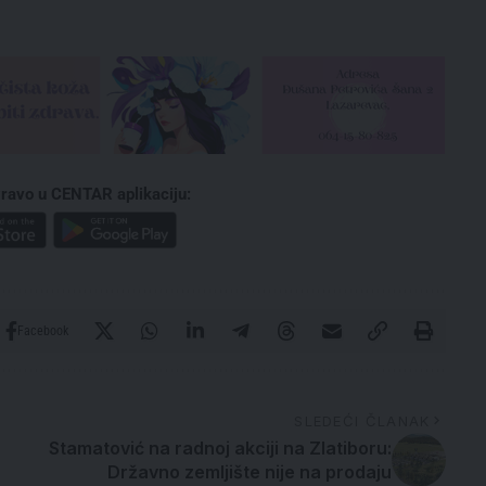
ravo u CENTAR aplikaciju:
Facebook
SLEDEĆI ČLANAK
Stamatović na radnoj akciji na Zlatiboru:
Državno zemljište nije na prodaju