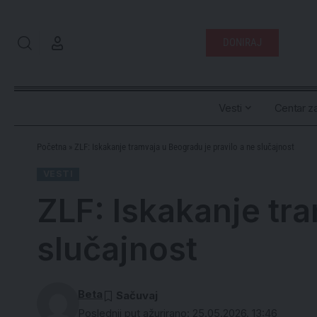
DONIRAJ
Vesti
Centar za
Početna
»
ZLF: Iskakanje tramvaja u Beogradu je pravilo a ne slučajnost
VESTI
ZLF: Iskakanje tra
slučajnost
Beta
Poslednji put ažurirano: 25.05.2026. 13:46