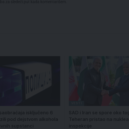
eba za sledeći put kada komentarišem.
VESTI
 saobraćaja isključeno 6
SAD i Iran se spore oko tog
zili pod dejstvom alkohola
Teheran pristao na nukle
ivnih supstanci
inspekcije