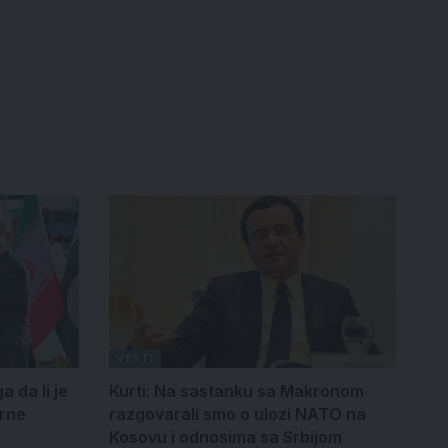
VESTI
a da li je
Kurti: Na sastanku sa Makronom
arne
razgovarali smo o ulozi NATO na
Kosovu i odnosima sa Srbijom