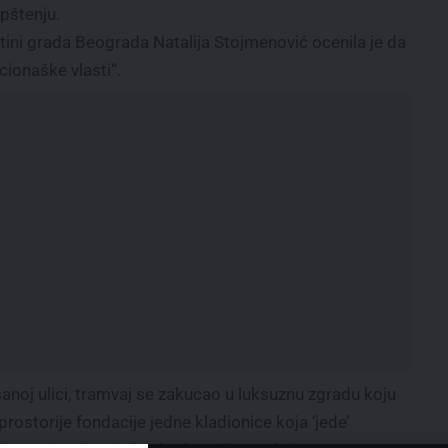
opštenju.
ini grada Beograda Natalija Stojmenović ocenila je da
ionaške vlasti“.
anoj ulici, tramvaj se zakucao u luksuznu zgradu koju
prostorije fondacije jedne kladionice koja ‘jede’