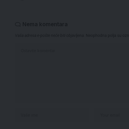
Nema komentara
Vaša adresa e-pošte neće biti objavljena.
Neophodna polja su oz