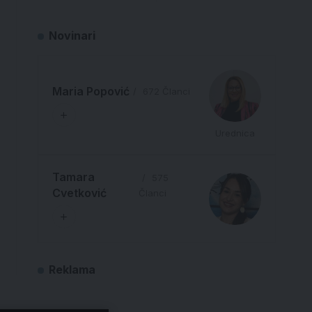
Novinari
Maria Popović
672 Članci
Urednica
Tamara
575
Cvetković
Članci
Reklama