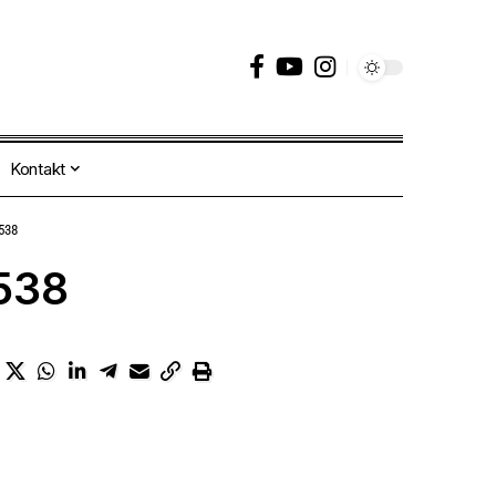
Kontakt
538
538