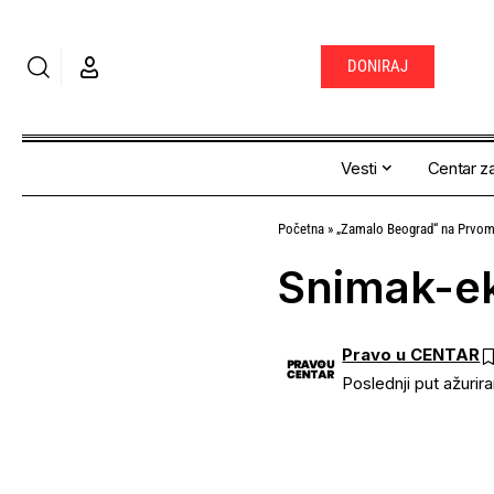
DONIRAJ
Vesti
Centar za
Početna
»
„Zamalo Beograd“ na Prvom 
Snimak-e
Pravo u CENTAR
Poslednji put ažurir