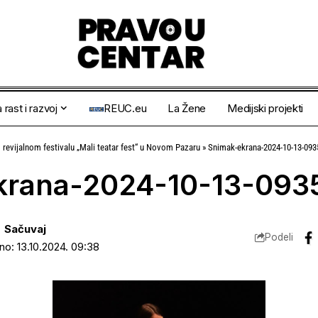
 rast i razvoj
REUC.eu
La Žene
Medijski projekti
revijalnom festivalu „Mali teatar fest“ u Novom Pazaru
»
Snimak-ekrana-2024-10-13-093
krana-2024-10-13-093
Podeli
ano: 13.10.2024. 09:38