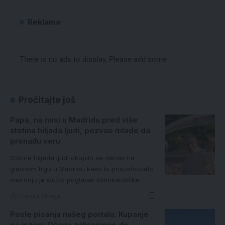
Reklama
There is no ads to display, Please add some
Pročitajte još
Papa, na misi u Madridu pred više
stotina hiljada ljudi, pozvao mlade da
pronađu veru
Stotine hiljada ljudi okupilo se danas na
glavnom trgu u Madridu kako bi prisustvovalo
misi koju je služio poglavar Rimokatoličke…
1 minuta čitanja
Posle pisanja našeg portala: Kupanje
na jezeru Očaga zabranjeno do