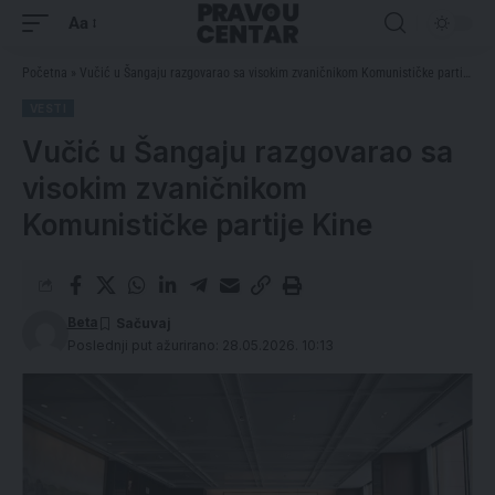
Aa
Početna
»
Vučić u Šangaju razgovarao sa visokim zvaničnikom Komunističke partije Kine
VESTI
Vučić u Šangaju razgovarao sa
visokim zvaničnikom
Komunističke partije Kine
Beta
Poslednji put ažurirano: 28.05.2026. 10:13