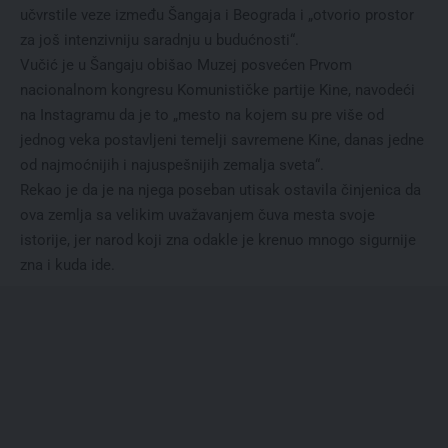
učvrstile veze između Šangaja i Beograda i „otvorio prostor
za još intenzivniju saradnju u budućnosti“.
Vučić je u Šangaju obišao Muzej posvećen Prvom
nacionalnom kongresu Komunističke partije Kine, navodeći
na Instagramu da je to „mesto na kojem su pre više od
jednog veka postavljeni temelji savremene Kine, danas jedne
od najmoćnijih i najuspešnijih zemalja sveta“.
Rekao je da je na njega poseban utisak ostavila činjenica da
ova zemlja sa velikim uvažavanjem čuva mesta svoje
istorije, jer narod koji zna odakle je krenuo mnogo sigurnije
zna i kuda ide.