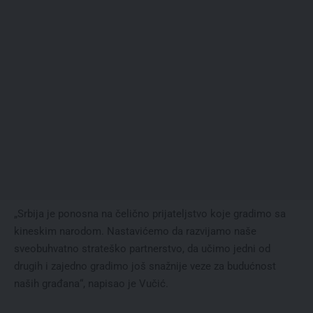
„Srbija je ponosna na čelično prijateljstvo koje gradimo sa
kineskim narodom. Nastavićemo da razvijamo naše
sveobuhvatno strateško partnerstvo, da učimo jedni od
drugih i zajedno gradimo još snažnije veze za budućnost
naših građana“, napisao je Vučić.