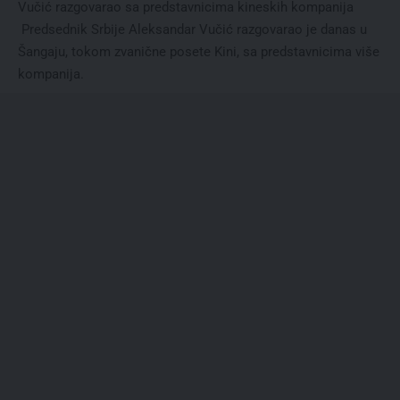
Vučić razgovarao sa predstavnicima kineskih kompanija
Predsednik Srbije Aleksandar Vučić razgovarao je danas u
Šangaju, tokom zvanične posete Kini, sa predstavnicima više
kompanija.