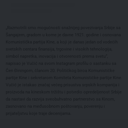
„Razmotrili smo mogućnosti snažnijeg povezivanja Srbije sa
Šangajem, gradom u kome je davne 1921. godine i osnovana
Komunistička partija Kine, a koji je danas jedan od vodećih
svetskih centara finansija, trgovine i visokih tehnologija,
simbol napretka, inovacija i otvorenosti prema svetu“,
napisao je Vučić na svom Instagram profilu o sastanku sa
Čen Điningom, članom 20. Političkog biroa Komunističke
partije Kine i sekretarom Komiteta Komunističke partije Kine.
Vučić je istakao značaj većeg prisustva srpskih kompanija i
proizvoda na kineskom tržištu i potvrdio opredeljenost Srbije
da nastavi da razvija sveobuhvatno partnerstvo sa Kinom,
zasnovano na međusobnom poštovanju, poverenju i
prijateljstvu koje traje decenijama.