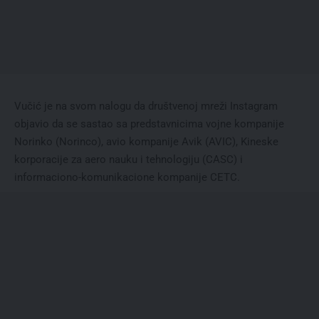
Vučić je na svom nalogu da društvenoj mreži Instagram
objavio da se sastao sa predstavnicima vojne kompanije
Norinko (Norinco), avio kompanije Avik (AVIC), Kineske
korporacije za aero nauku i tehnologiju (CASC) i
informaciono-komunikacione kompanije CETC.