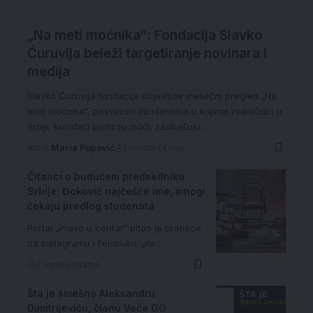
„Na meti moćnika“: Fondacija Slavko
Ćuruvija beleži targetiranje novinara i
medija
Slavko Ćuruvija fondacija objavljuje mesečni pregled „Na
meti moćnika“, posvećen incidentima u kojima zvaničnici u
Srbiji, koristeći poziciju moći, zastrašuju,…
Autor:
Maria Popović
1 minuta čitanja
Čitaoci o budućem predsedniku
Srbije: Đoković najčešće ime, mnogi
čekaju predlog studenata
Portal „Pravo u centar“ pitao je pratioce
na Instagramu i Fejsbuku: „Ko…
3 minuta čitanja
Šta je smešno Aleksandru
Dimitrijeviću, članu Veća GO