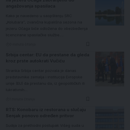
angažovanja spasilaca
Kako je navedeno u saopštenju SRC
„Kolubara”, zvanična kupališna sezona na
jezeru Očaga biće odložena do obezbeđenja
licencirane spasilačke službe.…
0 minuta čitanja
Srbija centar: EU da prestane da gleda
kroz prste autokrati Vučiću
Stranka Srbija centar pozvala je danas
predstavnike zemalja i institucija Evropske
unije (EU) da prestanu da, iz geopolitičkih ili
lukrativnih…
1 minuta čitanja
RTS: Кonobaru iz restorana u slučaju
Senjak ponovo određen pritvor
Sudija za prethodni postupak Višeg suda u