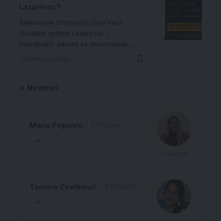
Lazarevac?
Aleksandar Dimitrijević, član Veća
Gradske opštine Lazarevac i
koordinator Saveta za obrazovanje,…
5 minuta čitanja
Novinari
Maria Popović
672 Članci
Urednica
Tamara Cvetković
575 Članci