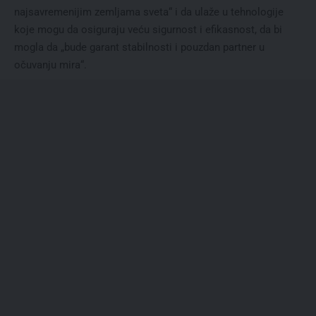
najsavremenijim zemljama sveta“ i da ulaže u tehnologije
koje mogu da osiguraju veću sigurnost i efikasnost, da bi
mogla da „bude garant stabilnosti i pouzdan partner u
očuvanju mira“.