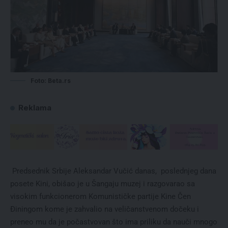
Foto: Beta.rs
Reklama
Predsednik Srbije Aleksandar Vučić danas, poslednjeg dana
posete Kini, obišao je u Šangaju muzej i razgovarao sa
visokim funkcionerom Komunističke partije Kine Čen
Điningom kome je zahvalio na veličanstvenom dočeku i
preneo mu da je počastvovan što ima priliku da nauči mnogo