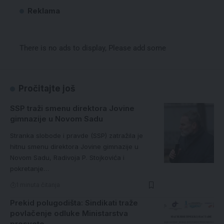
Reklama
There is no ads to display, Please add some
Pročitajte još
SSP traži smenu direktora Jovine
gimnazije u Novom Sadu
Stranka slobode i pravde (SSP) zatražila je
hitnu smenu direktora Jovine gimnazije u
Novom Sadu, Radivoja P. Stojkovića i
pokretanje…
1 minuta čitanja
Prekid polugodišta: Sindikati traže
povlačenje odluke Ministarstva
prosvete