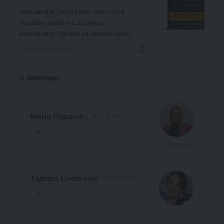
Aleksandar Dimitrijević, član Veća
Gradske opštine Lazarevac i
koordinator Saveta za obrazovanje,…
5 minuta čitanja
Novinari
Maria Popović
675 Članci
Urednica
Tamara Cvetković
575 Članci