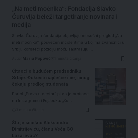
„Na meti moćnika“: Fondacija Slavko
Ćuruvija beleži targetiranje novinara i
medija
Slavko Ćuruvija fondacija objavljuje mesečni pregled „Na
meti moćnika“, posvećen incidentima u kojima zvaničnici u
Srbiji, koristeći poziciju moći, zastrašuju,…
Autor:
Maria Popović
1 minuta čitanja
Čitaoci o budućem predsedniku
Srbije: Đoković najčešće ime, mnogi
čekaju predlog studenata
Portal „Pravo u centar“ pitao je pratioce
na Instagramu i Fejsbuku: „Ko…
3 minuta čitanja
Šta je smešno Aleksandru
Dimitrijeviću, članu Veća GO
Lazarevac?