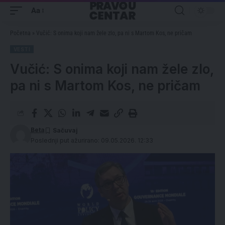
Aa
Početna
»
Vučić: S onima koji nam žele zlo, pa ni s Martom Kos, ne pričam
VESTI
Vučić: S onima koji nam žele zlo,
pa ni s Martom Kos, ne pričam
Beta
Poslednji put ažurirano: 09.05.2026. 12:33