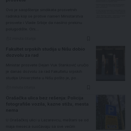
Ovo je saopštenje sindikata prosvetnih
radnika koji se protive nameri Ministarstva
prosvete i Vlade Srbije da nasilno prekinu
polugodište. Oni…
2 minuta čitanja
Fakultet srpskih studija u Nišu dobio
dozvolu za rad
Ministar prosvete Dejan Vuk Stanković uručio
je danas dozvolu za rad Fakultetu srpskih
studija Univerziteta u Nišu pošto je, po…
1 minuta čitanja
Orašačka ulica bez rešenja: Policija
fotografiše vozila, kazne stižu, mesta
nema
U Orašačkoj ulici u Lazarevcu, meštani se od
maja meseca suočavaju sa sve većim