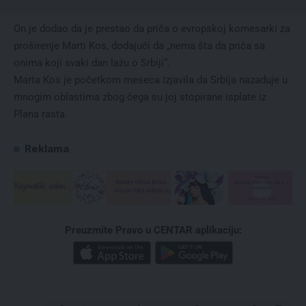
On je dodao da je prestao da priča o evropskoj komesarki za
proširenje Marti Kos, dodajući da „nema šta da priča sa
onima koji svaki dan lažu o Srbiji“.
Marta Kos je početkom meseca izjavila da Srbija nazaduje u
mnogim oblastima zbog čega su joj stopirane isplate iz
Plana rasta.
Reklama
Preuzmite Pravo u CENTAR aplikaciju: