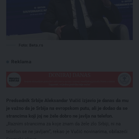
Foto: Beta.rs
Reklama
Predsednik Srbije Aleksandar Vučić izjavio je danas da mu
je važno da je Srbija na evropskom putu, ali je dodao da se
strancima koji joj ne žele dobro ne javlja na telefon.
„Raznim strancima za koje znam da žele zlo Srbiji, ni na
telefon se ne javljam“, rekao je Vučić novinarima, obilazeći