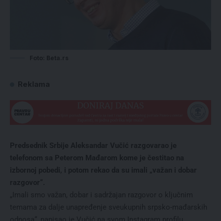
Foto: Beta.rs
Reklama
Predsednik Srbije Aleksandar Vučić razgovarao je
telefonom sa Peterom Mađarom kome je čestitao na
izbornoj pobedi, i potom rekao da su imali „važan i dobar
razgovor“.
„Imali smo važan, dobar i sadržajan razgovor o ključnim
temama za dalje unapređenje sveukupnih srpsko-mađarskih
odnosa“, napisao je Vučić na svom Instagram profilu.