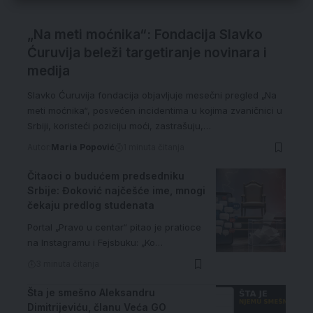
„Na meti moćnika“: Fondacija Slavko
Ćuruvija beleži targetiranje novinara i
medija
Slavko Ćuruvija fondacija objavljuje mesečni pregled „Na
meti moćnika“, posvećen incidentima u kojima zvaničnici u
Srbiji, koristeći poziciju moći, zastrašuju,…
Autor:
Maria Popović
1 minuta čitanja
Čitaoci o budućem predsedniku
Srbije: Đoković najčešće ime, mnogi
čekaju predlog studenata
Portal „Pravo u centar“ pitao je pratioce
na Instagramu i Fejsbuku: „Ko…
3 minuta čitanja
Šta je smešno Aleksandru
Dimitrijeviću, članu Veća GO