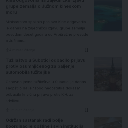
Kina odgovorila na zajedničku izjavu
grupe zemalja o Južnom kineskom
moru
Ministarstvo spoljnih poslova Kine odgovorilo
je danas na zajedničku izjavu grupe zemalja
povodom deset godina od Arbitražne presude
o Južnom…
4 minuta čitanja
Tužilaštvo u Subotici odbacilo prijavu
protiv osumnjičenog za paljenje
automobila tužiteljke
Osnovno javno tužilaštvo u Subotici je danas
saopštilo da je "zbog nedostatka dokaza"
odbacilo krivičnu prijavu protiv K.H. za
krivično…
1 minuta čitanja
Održan sastanak radi bolje
koordinacije opštine i svih institucija