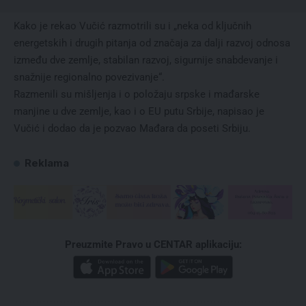
Kako je rekao Vučić razmotrili su i „neka od ključnih
energetskih i drugih pitanja od značaja za dalji razvoj odnosa
između dve zemlje, stabilan razvoj, sigurnije snabdevanje i
snažnije regionalno povezivanje“.
Razmenili su mišljenja i o položaju srpske i mađarske
manjine u dve zemlje, kao i o EU putu Srbije, napisao je
Vučić i dodao da je pozvao Mađara da poseti Srbiju.
Reklama
Preuzmite Pravo u CENTAR aplikaciju: