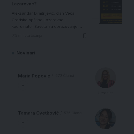
Lazarevac?
Aleksandar Dimitrijević, član Veća
Gradske opštine Lazarevac i
koordinator Saveta za obrazovanje,…
5 minuta čitanja
Novinari
Maria Popović
672 Članci
Urednica
Tamara Cvetković
575 Članci