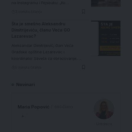
na Instagramu i Fejsbuku: „Ko…
3 minuta čitanja
Šta je smešno Aleksandru
Dimitrijeviću, članu Veća GO
Lazarevac?
Aleksandar Dimitrijević, član Veća
Gradske opštine Lazarevac i
koordinator Saveta za obrazovanje,…
5 minuta čitanja
Novinari
Maria Popović
680 Članci
Urednica