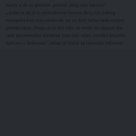
način, a da su protesti „postali zbog više faktora“.
„Jedan je da je to postizborna trauma zbog još jednog
neuspeha koji nisu očekivali, jer su širili lažnu nadu svojim
pristalicama. Drugo je to što niko ne može da objasni šta
rade pirotehnička sredstva, topovski udari, onolike braunile,
špricevi u Rektoratu“, rekao je Vučić za televiziju Informer.