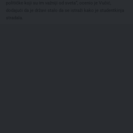
političke koji su im važniji od sveta“, ocenio je Vučić,
dodajući da je državi stalo da se istraži kako je studentkinja
stradala.