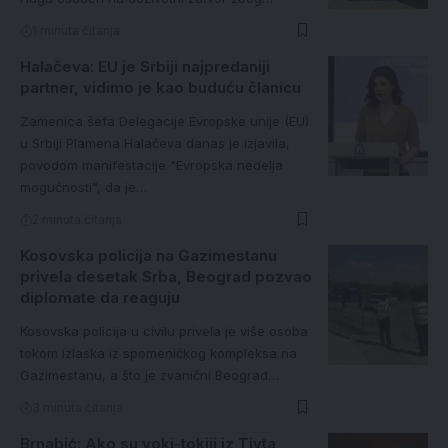
1 minuta čitanja
Halačeva: EU je Srbiji najpredaniji
partner, vidimo je kao buduću članicu
Zamenica šefa Delegacije Evropske unije (EU)
u Srbiji Plamena Halačeva danas je izjavila,
povodom manifestacije "Evropska nedelja
mogućnosti", da je…
2 minuta čitanja
Kosovska policija na Gazimestanu
privela desetak Srba, Beograd pozvao
diplomate da reaguju
Kosovska policija u civilu privela je više osoba
tokom izlaska iz spomeničkog kompleksa na
Gazimestanu, a što je zvanični Beograd…
3 minuta čitanja
Brnabić: Ako su voki-tokiji iz Tivta