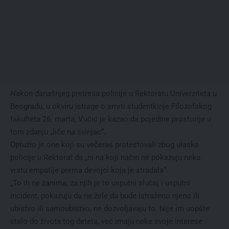
Nakon današnjeg pretresa policije u Rektoratu Univerziteta u
Beogradu, u okviru istrage o smrti studentkinje Filozofskog
fakulteta 26. marta, Vučić je kazao da pojedine prostorije u
tom zdanju „liče na svinjac“.
Optužio je one koji su večeras protestovali zbog ulaska
policije u Rektorat da „ni na koji način ne pokazuju neku
vrstu empatije prema devojci koja je stradala“.
„To ih ne zanima, za njih je to usputni slučaj i usputni
incident, pokazuju da ne žele da bude istraženo njeno ili
ubistvo ili samoubistvo, ne dozvoljavaju to. Nije im uopšte
stalo do života tog deteta, već imaju neke svoje interese