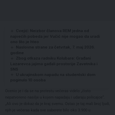
Cvejić: Neizbor članova REM jedna od
najvećih pobeda jer Vučić nije mogao da uradi
ono što je hteo
Naslovne strane za četvrtak, 7. maj 2026.
godine
Zbog otkaza radniku Kolubare: Građani
Lazarevca jajima gađali prostorije Zavetnika i
SNS
U ukrajinskom napadu na studentski dom
poginulo 10 osoba
Ocenio je i da se na protestu večeras videlo „čisto
nepatvoreno nasilje u kojem napadaju i udaraju policajce“.
„Ali ovo je dokaz da je kraj svemu. Ostao je taj mali broj ljudi,
njih je večeras kada sve saberete bilo oko 3.900 u