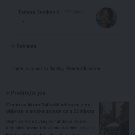
Tamara Cvetković
577 Članci
Reklama
There is no ads to display, Please add some
Pročitajte još
Grafiti sa likom Ratka Mladića na zidu
objekta Islamske zajednice u Somboru
Grafiti sa likom bivšeg komandanta Vojske
Republike Srpske (VRS) Ratka Mladića, koji je u
Hagu osuđen na doživotni zatvor zbog…