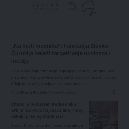
„Na meti moćnika“: Fondacija Slavko
Ćuruvija beleži targetiranje novinara i
medija
Slavko Ćuruvija fondacija objavljuje mesečni pregled „Na
meti moćnika“, posvećen incidentima u kojima zvaničnici u
Srbiji, koristeći poziciju moći, zastrašuju,…
Autor:
Maria Popović
1 minuta čitanja
Čitaoci o budućem predsedniku
Srbije: Đoković najčešće ime, mnogi
čekaju predlog studenata
Portal „Pravo u centar“ pitao je pratioce