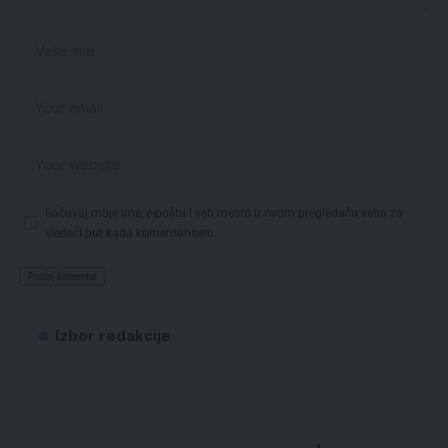
Sačuvaj moje ime, e-poštu i veb mesto u ovom pregledaču veba za
sledeći put kada komentarišem.
Izbor redakcije