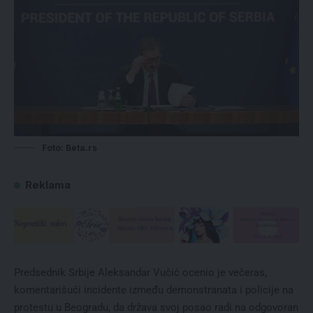
Foto: Beta.rs
Reklama
Predsednik Srbije Aleksandar Vučić ocenio je večeras,
komentarišući incidente između demonstranata i policije na
protestu u Beogradu, da država svoj posao radi na odgovoran