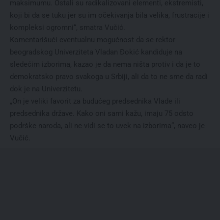
maksimumu. Ostali su radikalizovani elementi, ekstremisti,
koji bi da se tuku jer su im očekivanja bila velika, frustracije i
kompleksi ogromni“, smatra Vučić.
Komentarišući eventualnu mogućnost da se rektor
beogradskog Univerziteta Vladan Đokić kandiduje na
sledećim izborima, kazao je da nema ništa protiv i da je to
demokratsko pravo svakoga u Srbiji, ali da to ne sme da radi
dok je na Univerzitetu.
„On je veliki favorit za budućeg predsednika Vlade ili
predsednika države. Kako oni sami kažu, imaju 75 odsto
podrške naroda, ali ne vidi se to uvek na izborima“, naveo je
Vučić.