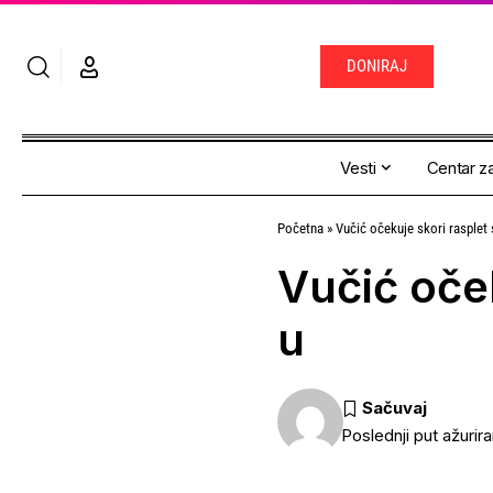
DONIRAJ
Vesti
Centar za
Početna
»
Vučić očekuje skori rasplet 
Vučić oček
u
Poslednji put ažurira