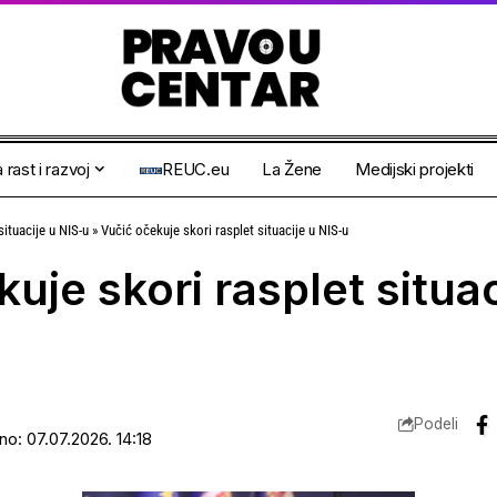
 rast i razvoj
REUC.eu
La Žene
Medijski projekti
situacije u NIS-u
»
Vučić očekuje skori rasplet situacije u NIS-u
uje skori rasplet situac
Podeli
no: 07.07.2026. 14:18