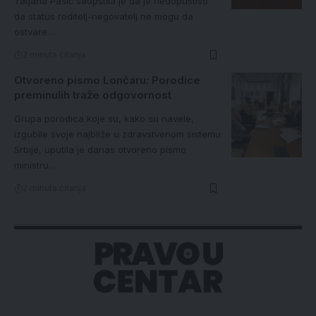
Tatjana Pašić saopštila je da je nedopustivo
da status roditelj-negovatelj ne mogu da
ostvare…
2 minuta čitanja
Otvoreno pismo Lončaru: Porodice
preminulih traže odgovornost
Grupa porodica koje su, kako su navele,
izgubile svoje najbliže u zdravstvenom sistemu
Srbije, uputila je danas otvoreno pismo
ministru…
2 minuta čitanja