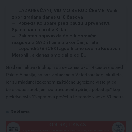
LAZAREVČANI, VIDIMO SE KOD ČESME: Veliki
zbor građana danas u 18 časova
Pobeda Kolubare pred pauzu u prvenstvu:
Sjajna partija protiv Klika
Pakistan objavio da će biti domaćin
razgovora SAD i Irana o okončanju rata
Lopandić (SRCE): Izgubili smo sve na Kosovu i
Metohiji, a danas smo dalje od EU
Građani i aktivisti okupili su se danas oko 14 časova ispred
Palate Albanija, na poziv studenata Veterinarskog fakulteta,
jer su mladunci zakonom zaštićene ugrožene vrste ptica –
bele čiope zarobljeni iza transprenta „Srbija pobeđuje“ koji
prekriva svih 13 spratova pročelja te zgrade visoke 53 metra.
Reklama