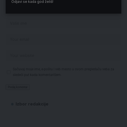
Odjavi se kada god želiš!
Sačuvaj moje ime, e-poštu i veb mesto u ovom pregledaču veba za
sledeći put kada komentarišem.
Izbor redakcije