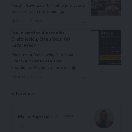
Portal „Pravo u centar“ pitao je pratioce
na Instagramu i Fejsbuku: „Ko…
3 minuta čitanja
Šta je smešno Aleksandru
Dimitrijeviću, članu Veća GO
Lazarevac?
Aleksandar Dimitrijević, član Veća
Gradske opštine Lazarevac i
koordinator Saveta za obrazovanje,…
5 minuta čitanja
Novinari
Maria Popović
680 Članci