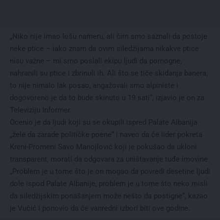
„Niko nije imao lošu nameru, ali čim smo saznali da postoje
neke ptice – iako znam da ovim siledžijama nikakve ptice
nisu važne – mi smo poslali ekipu ljudi da pomogne,
nahranili su ptice i zbrinuli ih. Ali što se tiče skidanja banera,
to nije nimalo lak posao, angažovali smo alpiniste i
dogovoreno je da to bude skinuto u 19 sati“, izjavio je on za
Televiziju Informer.
Ocenio je da ljudi koji su se okupili ispred Palate Albanija
„žele da zarade političke poene“ i naveo da će lider pokreta
Kreni-Promeni Savo Manojlović koji je pokušao da ukloni
transparent, morati da odgovara za uništavanje tuđe imovine.
„Problem je u tome što je on mogao da povredi desetine ljudi
dole ispod Palate Albanije, problem je u tome što neko misli
da siledžijskim ponašanjem može nešto da postigne“, kazao
je Vučić i ponovio da će vanredni izbori biti ove godine.