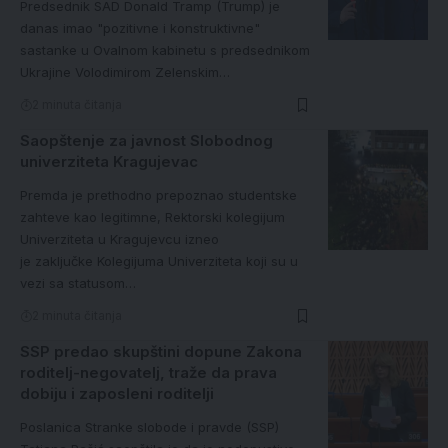
Predsednik SAD Donald Tramp (Trump) je
danas imao "pozitivne i konstruktivne"
sastanke u Ovalnom kabinetu s predsednikom
Ukrajine Volodimirom Zelenskim…
2 minuta čitanja
Saopštenje za javnost Slobodnog
univerziteta Kragujevac
Premda je prethodno prepoznao studentske
zahteve kao legitimne, Rektorski kolegijum
Univerziteta u Kragujevcu izneo
je zaključke Kolegijuma Univerziteta koji su u
vezi sa statusom…
2 minuta čitanja
SSP predao skupštini dopune Zakona
roditelj-negovatelj, traže da prava
dobiju i zaposleni roditelji
Poslanica Stranke slobode i pravde (SSP)