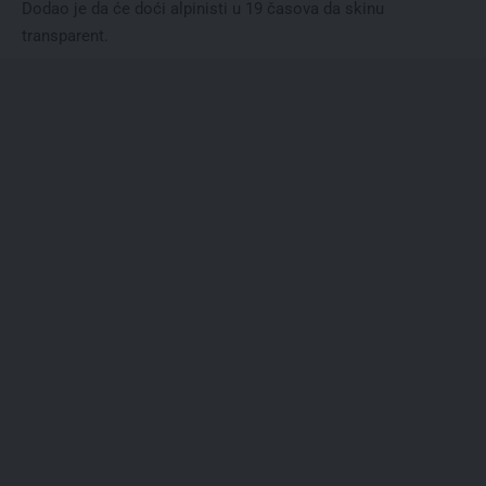
Dodao je da će doći alpinisti u 19 časova da skinu
transparent.