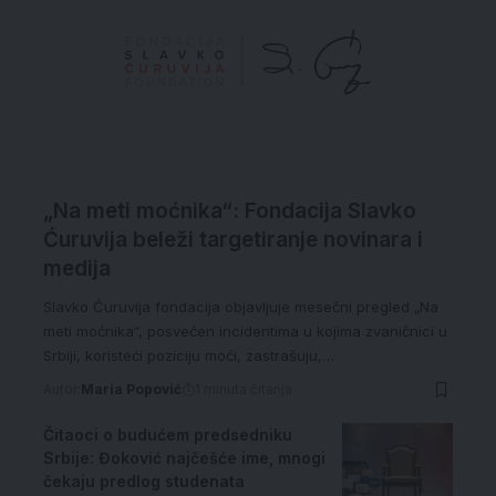
„Na meti moćnika“: Fondacija Slavko
Ćuruvija beleži targetiranje novinara i
medija
Slavko Ćuruvija fondacija objavljuje mesečni pregled „Na
meti moćnika“, posvećen incidentima u kojima zvaničnici u
Srbiji, koristeći poziciju moći, zastrašuju,…
Autor:
Maria Popović
1 minuta čitanja
Čitaoci o budućem predsedniku
Srbije: Đoković najčešće ime, mnogi
čekaju predlog studenata