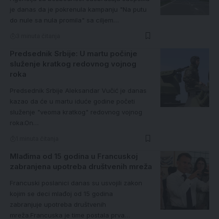
je danas da je pokrenula kampanju "Na putu
do nule sa nula promila" sa ciljem…
3 minuta čitanja
Predsednik Srbije: U martu počinje
služenje kratkog redovnog vojnog
roka
Predsednik Srbije Aleksandar Vučić je danas
kazao da će u martu iduće godine početi
služenje "veoma kratkog" redovnog vojnog
roka.On…
1 minuta čitanja
Mlađima od 15 godina u Francuskoj
zabranjena upotreba društvenih mreža
Francuski poslanici danas su usvojili zakon
kojim se deci mlađoj od 15 godina
zabranjuje upotreba društvenih
mreža.Francuska je time postala prva…