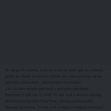
Po njegovim rečima, kada su studente pitali gde su pobedili,
pošto su izlazili na lokalne izbore, oni „sami priznaju da su
pobedili u lekarskim i advokatskim komrama“.
„Oni su naše esnafe pretvorili u partijska udruženja.
Razumete li gde nas to vodi? To nas vodi u društvo (bivšeg
diktatora Kambodže) Pola Pota i (bivšeg predsednika
Ugande) Idi Amina. To nas vodi u najgoru moguću diktaturu“,