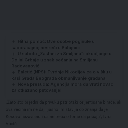
Hitna pomoć: Dve osobe poginule u
saobraćajnoj nesreći u Batajnici
U subotu „Zastani za Smiljanu”: okupljanje u
Dolini Grbaje u znak sećanja na Smiljanu
Radovanović
Baletić (NPS): Tvrdnje Nikodijevića o višku u
kasi Grada Beograda obmanjivanje građana
Nova presuda: Agencija mora da vrati novac
za otkazano putovanje!
„Zato što bi jedni da privuku patriotski orijentisane birače, ali
ova većina im ne da, i jasno im stavlja do znanja da je
Kosovo nezavisno i da ne treba o tome da pričaju“, tvrdi
Vučić.