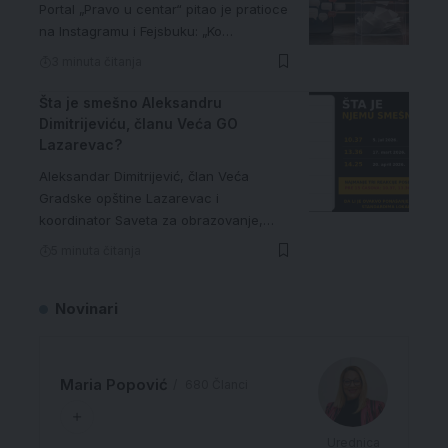
Portal „Pravo u centar“ pitao je pratioce
na Instagramu i Fejsbuku: „Ko…
3 minuta čitanja
Šta je smešno Aleksandru
Dimitrijeviću, članu Veća GO
Lazarevac?
Aleksandar Dimitrijević, član Veća
Gradske opštine Lazarevac i
koordinator Saveta za obrazovanje,…
5 minuta čitanja
Novinari
Maria Popović
680 Članci
Urednica