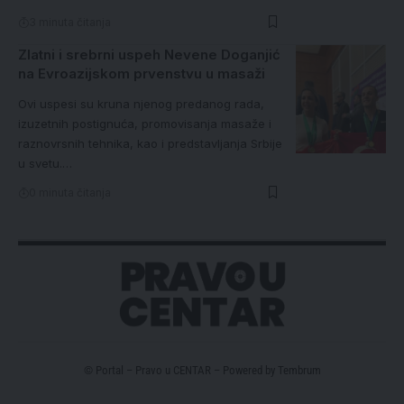
3 minuta čitanja
Zlatni i srebrni uspeh Nevene Doganjić
na Evroazijskom prvenstvu u masaži
Ovi uspesi su kruna njenog predanog rada,
izuzetnih postignuća, promovisanja masaže i
raznovrsnih tehnika, kao i predstavljanja Srbije
u svetu.…
0 minuta čitanja
© Portal – Pravo u CENTAR – Powered by
Tembrum