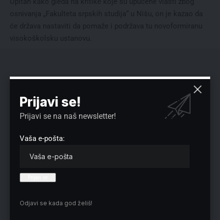
Upitan kako gleda na kritike koje su upućene vlasti zbog
osnivanja „Fakulteta srpskih studija“ u Nišu, on je kazao da
će država nastaviti da pomaže i podržava tu novoformiranu
visokoškolsku ustanovu.
Prijavi se!
Prijavi se na naš newsletter!
Vaša e-pošta:
Odjavi se kada god želiš!