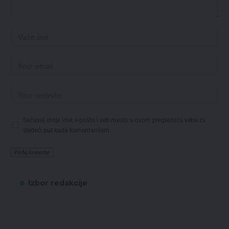
Sačuvaj moje ime, e-poštu i veb mesto u ovom pregledaču veba za
sledeći put kada komentarišem.
Izbor redakcije