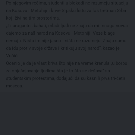
Po njegovim rečima, studenti u blokadi ne razumeju situaciju
na Kosovu i Metohiji i krive Srpsku listu za loš tretman Srba
koji živi na tim prostorima.
„Ti arogantni, bahati, mladi ljudi ne znaju da mi mnogo novca
dajemo za naš narod na Kosovu i Metohiji. Veze blage
nemaju. Ništa im nije jasno i ništa ne razumeju. Znaju samo
da idu protiv svoje države i kritikuju svoj narod“, kazao je
Vučić.
Ocenio je da je vlast kriva što nije na vreme krenula „u borbu
za objašnjavanje ljudima šta je to što se dešava“ sa
studentskim protestima, dodajući da su kasnili prva tri-četiri
meseca.