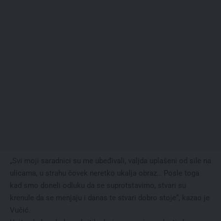
„Svi moji saradnici su me ubeđivali, valjda uplašeni od sile na
ulicama, u strahu čovek neretko ukalja obraz… Posle toga
kad smo doneli odluku da se suprotstavimo, stvari su
krenule da se menjaju i danas te stvari dobro stoje“, kazao je
Vučić.