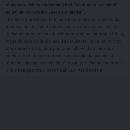
studenata, dok na studentskoj listi, što studenti u blokadi
najavljuju od početka, „neće biti nijedan“.
„To da na studentskoj listi neće biti studenata, to je kao da
imate avione bez pilota, jer ne znate ko će da upravlja (…)
Jedan od slogana nas koji želimo normalnu i pristojnu Srbiju,
može da bude da ljudi glasaju za studente, jer će biti mnogo
studenata na našoj listi, pošto na njihovoj listi neće biti
nijedan. Tako da ljudi mogu da znaju da kada glasaju za
studente, glasaju za našu listu“, rekao je Vučić novinarima iz
Srbije koji ga prate u poseti Bakuu, u Azerbejdžanu.