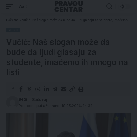
Aa
Početna
»
Vučić: Naš slogan može da bude da ljudi glasaju za studente, imaćemo ih mnogo na listi
VESTI
Vučić: Naš slogan može da
bude da ljudi glasaju za
studente, imaćemo ih mnogo na
listi
Beta
Poslednji put ažurirano: 18.05.2026. 14:34