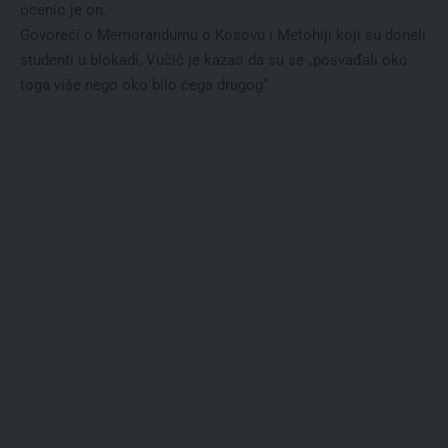
ocenio je on.
Govoreći o Memorandumu o Kosovu i Metohiji koji su doneli
studenti u blokadi, Vučić je kazao da su se „posvađali oko
toga više nego oko bilo čega drugog“.