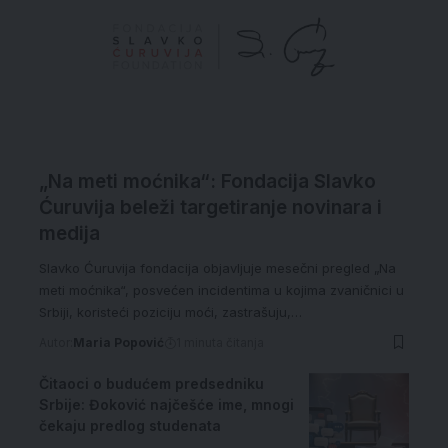
„Na meti moćnika“: Fondacija Slavko
Ćuruvija beleži targetiranje novinara i
medija
Slavko Ćuruvija fondacija objavljuje mesečni pregled „Na
meti moćnika“, posvećen incidentima u kojima zvaničnici u
Srbiji, koristeći poziciju moći, zastrašuju,…
Autor:
Maria Popović
1 minuta čitanja
Čitaoci o budućem predsedniku
Srbije: Đoković najčešće ime, mnogi
čekaju predlog studenata