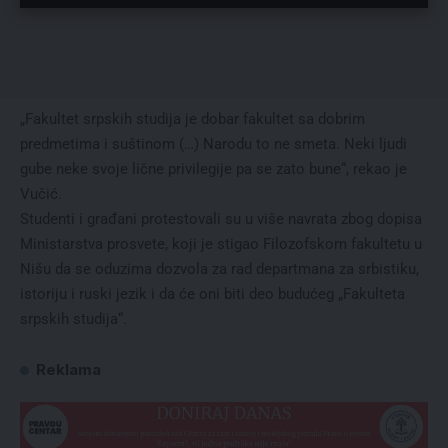
„Fakultet srpskih studija je dobar fakultet sa dobrim
predmetima i suštinom (…) Narodu to ne smeta. Neki ljudi
gube neke svoje lične privilegije pa se zato bune“, rekao je
Vučić.
Studenti i građani protestovali su u više navrata zbog dopisa
Ministarstva prosvete, koji je stigao Filozofskom fakultetu u
Nišu da se oduzima dozvola za rad departmana za srbistiku,
istoriju i ruski jezik i da će oni biti deo budućeg „Fakulteta
srpskih studija“.
Reklama