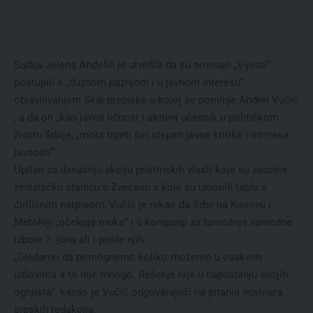
Sudija Jelena Anđelić je utvrdila da su novinari „Vijesti“
postupili s „dužnom pažnjom i u javnom interesu“
objavljivanjem Skaj prepiske u kojoj se pominje Andrej Vučić
, a da on „kao javna ličnost i aktivni učesnik u političkom
životu Srbije, „mora trpeti širi stepen javne kritike i interesa
javnosti“.
Upitan za današnju akciju prištinskih vlasti koje su zauzele
železničku stanicu u Zvečanu s koje su uklonili tablu s
ćiriličnim natpisom, Vučić je rekao da Srbe na Kosovu i
Metohiji „očekuje muka“ i u kampanji za tamošnje vanredne
izbore 7. juna ali i posle njih.
„Gledamo da pomognemo koliko možemo u ovakvim
uslovima a to nije mnogo. Rešenje nije u napuštanju svojih
ognjišta“, kazao je Vučić odgovarajući na pitanja novinara
srpskih redakcija.