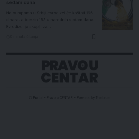
sedam dana
Na pumpama u Srbiji evrodizel će koštati 196
dinara, a benzin 183 u narednih sedam dana.
Evrodizel je skuplji za…
0 minuta čitanja
© Portal – Pravo u CENTAR – Powered by
Tembrum