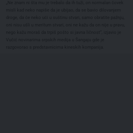
„Ne znam ni šta mu je trebalo da ih tuži, on normalan čovek
misli kad neko napiše da je ubijao, da se bavio dilovanjem
droge, da će neko ući u suštinu stvari, samo obratite pažnju,
oni nisu ušli u meritum stvari, oni ne kažu da on nije u pravu,
nego kažu moraš da trpiš pošto si javna ličnost“, izjavio je
Vučić novinarima srpskih medija u Šangaju gde je
razgovorao s predstavnicima kineskih kompanija.