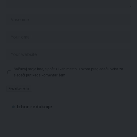
Sačuvaj moje ime, e-poštu i veb mesto u ovom pregledaču veba za
sledeći put kada komentarišem.
Izbor redakcije