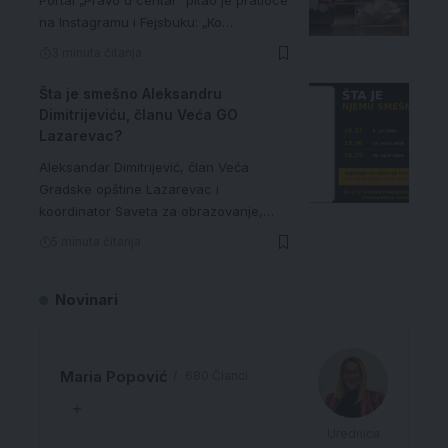
Portal „Pravo u centar“ pitao je pratioce
na Instagramu i Fejsbuku: „Ko…
3 minuta čitanja
Šta je smešno Aleksandru
Dimitrijeviću, članu Veća GO
Lazarevac?
Aleksandar Dimitrijević, član Veća
Gradske opštine Lazarevac i
koordinator Saveta za obrazovanje,…
5 minuta čitanja
Novinari
Maria Popović
680 Članci
Urednica