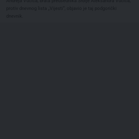
Andreja Vučića, brata predsednika Srbije Aleksandra Vučića,
protiv dnevnog lista „Vijesti“, objavio je taj podgorički
dnevnik.