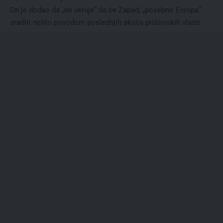
On je dodao da „ne veruje“ da će Zapad, „posebno Evropa“
uraditi nešto povodom poslednjih akcija prištinskih vlasti.