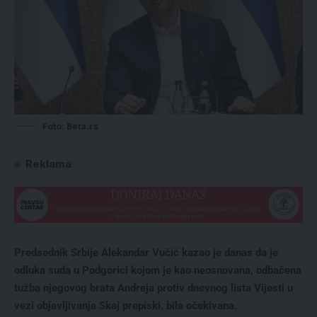
Foto: Beta.rs
Reklama
Predsednik Srbije Alekandar Vučić kazao je danas da je
odluka suda u Podgorici kojom je kao neosnovana, odbačena
tužba njegovog brata Andreja protiv dnevnog lista Vijesti u
vezi objavljivanja Skaj prepiski, bila očekivana.