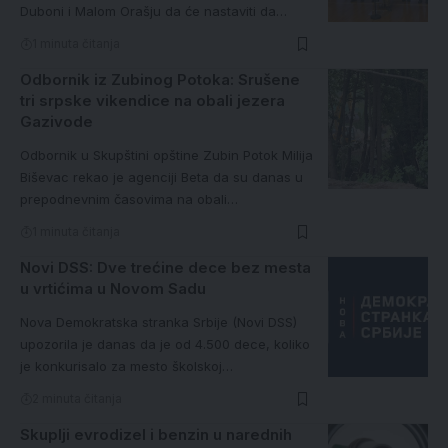
Duboni i Malom Orašju da će nastaviti da…
1 minuta čitanja
Odbornik iz Zubinog Potoka: Srušene
tri srpske vikendice na obali jezera
Gazivode
Odbornik u Skupštini opštine Zubin Potok Milija
Biševac rekao je agenciji Beta da su danas u
prepodnevnim časovima na obali…
1 minuta čitanja
Novi DSS: Dve trećine dece bez mesta
u vrtićima u Novom Sadu
Nova Demokratska stranka Srbije (Novi DSS)
upozorila je danas da je od 4.500 dece, koliko
je konkurisalo za mesto školskoj…
2 minuta čitanja
Skuplji evrodizel i benzin u narednih