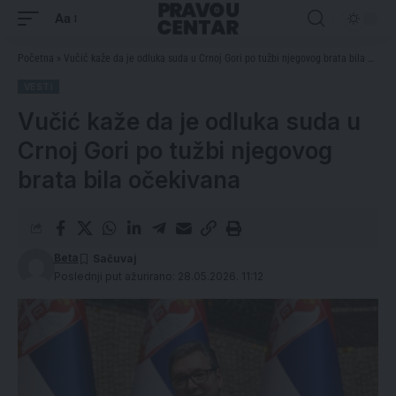
Aa
Početna
»
Vučić kaže da je odluka suda u Crnoj Gori po tužbi njegovog brata bila očekivana
VESTI
Vučić kaže da je odluka suda u
Crnoj Gori po tužbi njegovog
brata bila očekivana
Beta
Poslednji put ažurirano: 28.05.2026. 11:12