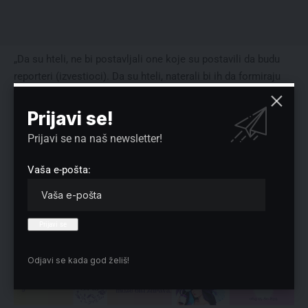
„Da su hteli, ne bi postavljali one koje su postavili da budu
reporteri (izvestioci). Da su hteli, naterali bi ih da formiraju
Zajednicu srpskih opština i ništa od ovakvih problema ne
bismo imali. Namerno su hteli izazivanje tenzija i želeli su
Prijavi se!
progon srpskog naroda. Uživaju u tome. Da je obrnuto,
Prijavi se na naš newsletter!
bombardovali bi nas odavno. I za manje su nas bombardovali
1999. godine. To je nešto što moramo da nosimo na leđima i
Vaša e-pošta:
da čekamo povoljniji trenutak u međunarodnim odnosima
kada će Briselski sporazum moći da bude ispunjen i da se
poštuje Povelja UN“, kazao je predsednik Srbije.
Reklama
Odjavi se kada god želiš!