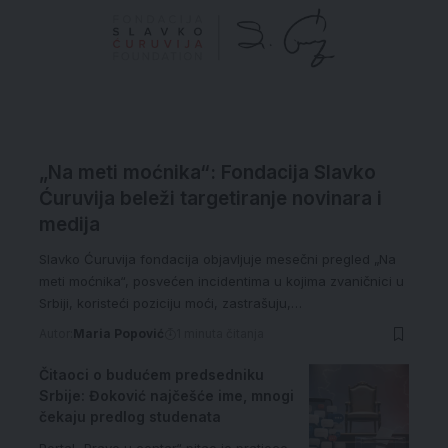
„Na meti moćnika“: Fondacija Slavko
Ćuruvija beleži targetiranje novinara i
medija
Slavko Ćuruvija fondacija objavljuje mesečni pregled „Na
meti moćnika“, posvećen incidentima u kojima zvaničnici u
Srbiji, koristeći poziciju moći, zastrašuju,…
Autor:
Maria Popović
1 minuta čitanja
Čitaoci o budućem predsedniku
Srbije: Đoković najčešće ime, mnogi
čekaju predlog studenata