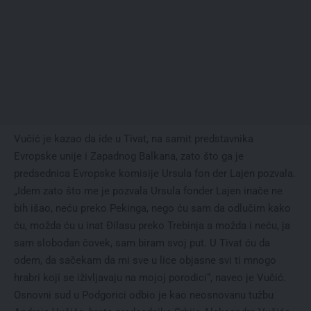
Vučić je kazao da ide u Tivat, na samit predstavnika
Evropske unije i Zapadnog Balkana, zato što ga je
predsednica Evropske komisije Ursula fon der Lajen pozvala.
„Idem zato što me je pozvala Ursula fonder Lajen inače ne
bih išao, neću preko Pekinga, nego ću sam da odlučim kako
ću, možda ću u inat Đilasu preko Trebinja a možda i neću, ja
sam slobodan čovek, sam biram svoj put. U Tivat ću da
odem, da sačekam da mi sve u lice objasne svi ti mnogo
hrabri koji se iživljavaju na mojoj porodici“, naveo je Vučić.
Osnovni sud u Podgorici odbio je kao neosnovanu tužbu