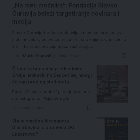
„Na meti moćnika“: Fondacija Slavko
Ćuruvija beleži targetiranje novinara i
medija
Slavko Ćuruvija fondacija objavljuje mesečni pregled „Na
meti moćnika“, posvećen incidentima u kojima zvaničnici u
Srbiji, koristeći poziciju moći, zastrašuju,…
Autor:
Maria Popović
1 minuta čitanja
Čitaoci o budućem predsedniku
Srbije: Đoković najčešće ime, mnogi
čekaju predlog studenata
Portal „Pravo u centar“ pitao je pratioce
na Instagramu i Fejsbuku: „Ko…
3 minuta čitanja
Šta je smešno Aleksandru
Dimitrijeviću, članu Veća GO
Lazarevac?