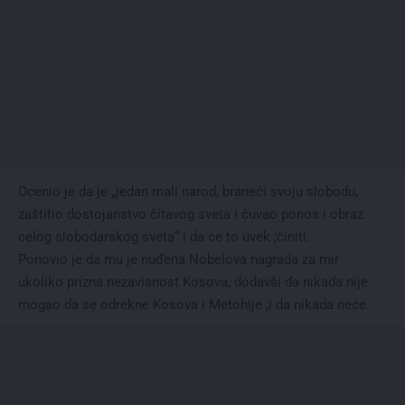
Ocenio je da je „jedan mali narod, braneći svoju slobodu,
zaštitio dostojanstvo čitavog sveta i čuvao ponos i obraz
celog slobodarskog sveta“ i da će to uvek ;činiti.
Ponovio je da mu je nuđena Nobelova nagrada za mir
ukoliko prizna nezavisnost Kosova, dodavši da nikada nije
mogao da se odrekne Kosova i Metohije ;i da nikada neće.