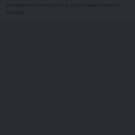
infrastrukture i čitavi gradovi, a „strelja svaka humanost i
empatija“.