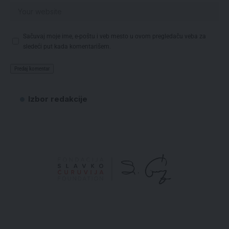
Sačuvaj moje ime, e-poštu i veb mesto u ovom pregledaču veba za
sledeći put kada komentarišem.
Izbor redakcije