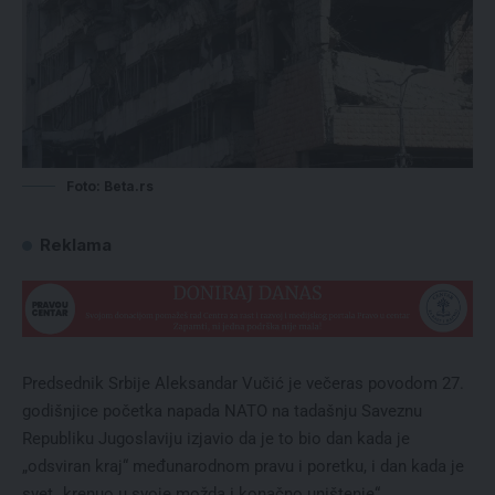
Foto: Beta.rs
Reklama
Predsednik Srbije Aleksandar Vučić je večeras povodom 27.
godišnjice početka napada NATO na tadašnju Saveznu
Republiku Jugoslaviju izjavio da je to bio dan kada je
„odsviran kraj“ međunarodnom pravu i poretku, i dan kada je
svet „krenuo u svoje možda i konačno uništenje“.