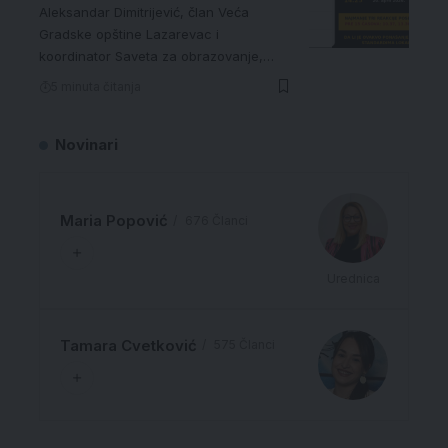
Aleksandar Dimitrijević, član Veća
Gradske opštine Lazarevac i
koordinator Saveta za obrazovanje,…
5 minuta čitanja
Novinari
Maria Popović
676 Članci
Urednica
Tamara Cvetković
575 Članci