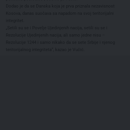
Dodao je da se Danska koja je prva priznala nezavisnost
Kosova, danas suočava sa napadom na svoj teritorijalni
integritet.
„Setili su se i Povelje Ujedinjenih nacija, setili su se i
Rezolucije Ujedinjenih nacija, ali samo jedne nisu –
Rezolucije 1244 i samo nikako da se sete Srbije i njenog
teritorijalnog integriteta“, kazao je Vučić.