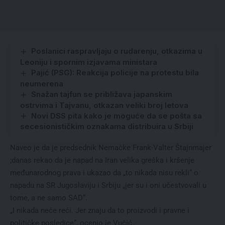
Poslanici raspravljaju o rudarenju, otkazima u
Leoniju i spornim izjavama ministara
Pajić (PSG): Reakcija policije na protestu bila
neumerena
Snažan tajfun se približava japanskim
ostrvima i Tajvanu, otkazan veliki broj letova
Novi DSS pita kako je moguće da se pošta sa
secesionističkim oznakama distribuira u Srbiji
Naveo je da je predsednik Nemačke Frank-Valter Štajnmajer
;danas rekao da je napad na Iran velika greška i kršenje
međunarodnog prava i ukazao da „to nikada nisu rekli“ o
napadu na SR Jugoslaviju i Srbiju „jer su i oni učestvovali u
tome, a ne samo SAD“.
„I nikada neće reći. Jer znaju da to proizvodi i pravne i
političke posledice“, ocenio je Vučić.