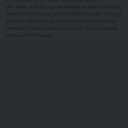
„Ako sutra i dođe do toga, ako budemo okruženi ruševinama
čitave jedne civilizacije, neće biti nikakve sumnje – taj kraj je
počeo 24. marta 1999. godine“, rekao je Vučić u Vranju na
centralnoj državnoj svečanosti povodom „Dana sećanja na
stradale u NATO agresiji“.