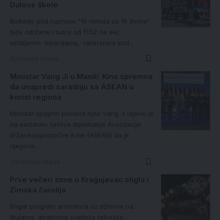
Dulove škole
Blokade pod nazivom "16 minuta za 16 života"
biće održane i sutra od 11:52 na već
ustaljenim lokacijama, raskrsnica kod…
1 minuta čitanja
Ministar Vang Ji u Manili: Kina spremna
da unapredi saradnju sa ASEAN u
korist regiona
Ministar spoljnih poslova Kine Vang Ji izjavio je
na sastanku šefova diplomatije Asocijacije
država jugoistočne Azije (ASEAN) da je
njegova…
2 minuta čitanja
Prve večeri zime u Kragujevac stigla i
Zimska čarolija
Bogat program animatora uz džinove na
štulama, atraktivne svetleće rekvizite,