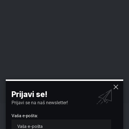
Prijavi se!
Prijavi se na naš newsletter!
Govoreći o „vojnom savezu Zagreba, Tirane i Prištine“,
Vaša e-pošta:
ocenio je da je on formiran da bi u slučaju sukoba Evrope i
Rusije, „oni mogli u širem krugu, iz više pravaca, da