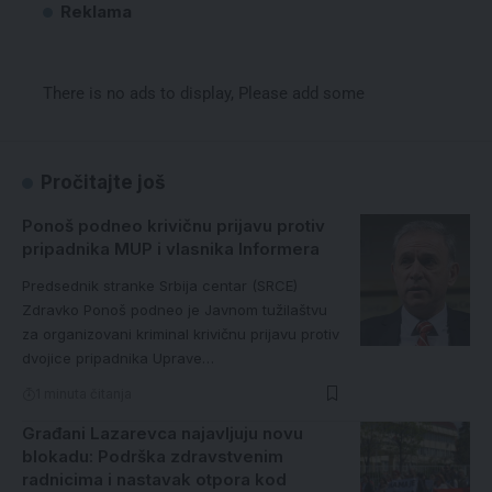
Reklama
There is no ads to display, Please add some
Pročitajte još
Ponoš podneo krivičnu prijavu protiv
pripadnika MUP i vlasnika Informera
Predsednik stranke Srbija centar (SRCE)
Zdravko Ponoš podneo je Javnom tužilaštvu
za organizovani kriminal krivičnu prijavu protiv
dvojice pripadnika Uprave…
1 minuta čitanja
Građani Lazarevca najavljuju novu
blokadu: Podrška zdravstvenim
radnicima i nastavak otpora kod