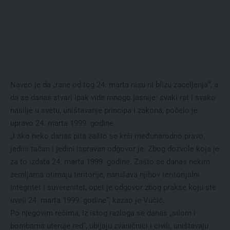
Naveo je da „rane od tog 24. marta nisu ni blizu zaceljenja“, a
da se danas stvari ipak vide mnogo jasnije: svaki rat i svako
nasilje u svetu, uništavanje principa i zakona, počelo je
upravo 24. marta 1999. godine.
„I ako neko danas pita zašto se krši međunarodno pravo,
jedini tačan i jedini ispravan odgovor je: Zbog dozvole koja je
za to izdata 24. marta 1999. godine. Zašto se danas nekim
zemljama otimaju teritorije, narušava njihov teritorijalni
integritet i suverenitet, opet je odgovor zbog prakse koju ste
uveli 24. marta 1999. godine“, kazao je Vučić.
Po njegovim rečima, iz istog razloga se danas „silom i
bombama uteruje red“, ubijaju zvaničnici i civili, uništavaju