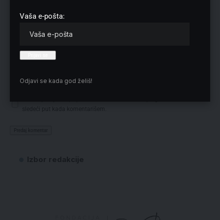
Vaša e-pošta:
Odjavi se kada god želiš!
Sačuvaj moje ime, e-poštu i veb mesto u ovom pregledaču veba za
sledeći put kada komentarišem.
Izbor redakcije