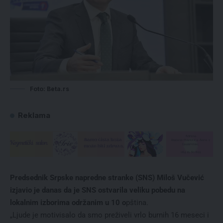
Foto: Beta.rs
Reklama
Predsednik Srpske napredne stranke (SNS) Miloš Vučević
izjavio je danas da je SNS ostvarila veliku pobedu na
lokalnim izborima održanim u 10 o
pština.
„Ljude je motivisalo da smo preživeli vrlo burnih 16 meseci i