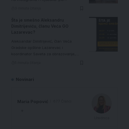
3 minuta čitanja
Šta je smešno Aleksandru
Dimitrijeviću, članu Veća GO
Lazarevac?
Aleksandar Dimitrijević, član Veća
Gradske opštine Lazarevac i
koordinator Saveta za obrazovanje,…
5 minuta čitanja
Novinari
Maria Popović
677 Članci
Urednica