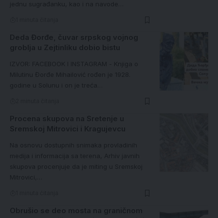
jednu sugrađanku, kao i na navode…
1 minuta čitanja
Deda Đorđe, čuvar srpskog vojnog
groblja u Zejtinliku dobio bistu
IZVOR: FACEBOOK I INSTAGRAM - Knjiga o
Milutinu Đorđe Mihailović rođen je 1928.
godine u Solunu i on je treća…
2 minuta čitanja
Procena skupova na Sretenje u
Sremskoj Mitrovici i Kragujevcu
Na osnovu dostupnih snimaka provladinih
medija i informacija sa terena, Arhiv javnih
skupova procenjuje da je miting u Sremskoj
Mitrovici,…
1 minuta čitanja
Obrušio se deo mosta na graničnom