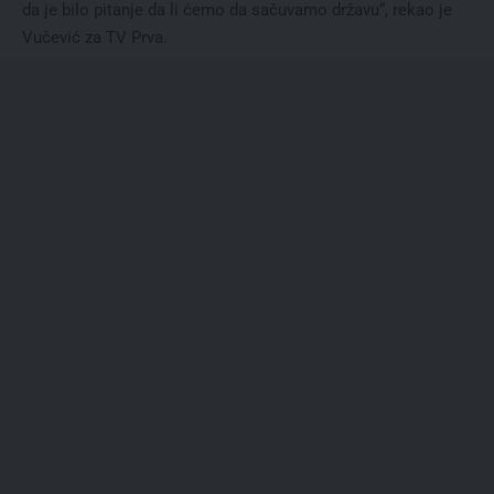
da je bilo pitanje da li ćemo da sačuvamo državu“, rekao je
Vučević za TV Prva.