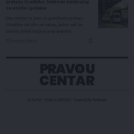
prelazu Gradiška, blokiran saobraćaj
za vozila i pešake
Deo mosta na Savi na graničnom prelazu
Gradiška obrušio se noćas, jedan sat iza
ponoći, posle čega je ovaj granični…
3 minuta čitanja
© Portal – Pravo u CENTAR – Powered by
Tembrum