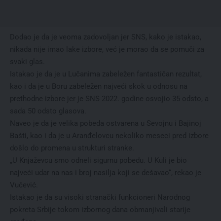
Dodao je da je veoma zadovoljan jer SNS, kako je istakao,
nikada nije imao lake izbore, već je morao da se pomuči za
svaki glas.
Istakao je da je u Lučanima zabeležen fantastičan rezultat,
kao i da je u Boru zabeležen najveći skok u odnosu na
prethodne izbore jer je SNS 2022. godine osvojio 35 odsto, a
sada 50 odsto glasova.
Naveo je da je velika pobeda ostvarena u Sevojnu i Bajinoj
Bašti, kao i da je u Aranđelovcu nekoliko meseci pred izbore
došlo do promena u strukturi stranke.
„U Knjaževcu smo odneli sigurnu pobedu. U Kuli je bio
najveći udar na nas i broj nasilja koji se dešavao“, rekao je
Vučević.
Istakao je da su visoki stranački funkcioneri Narodnog
pokreta Srbije tokom izbornog dana obmanjivali starije