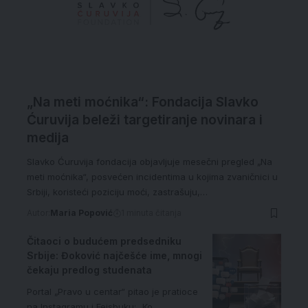
„Na meti moćnika“: Fondacija Slavko
Ćuruvija beleži targetiranje novinara i
medija
Slavko Ćuruvija fondacija objavljuje mesečni pregled „Na
meti moćnika“, posvećen incidentima u kojima zvaničnici u
Srbiji, koristeći poziciju moći, zastrašuju,…
Autor:
Maria Popović
1 minuta čitanja
Čitaoci o budućem predsedniku
Srbije: Đoković najčešće ime, mnogi
čekaju predlog studenata
Portal „Pravo u centar“ pitao je pratioce
na Instagramu i Fejsbuku: „Ko…