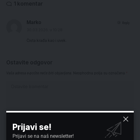
1 komentar
Marko
Reply
30.03.2026. u 10:28
Čista krađa kao i uvek.
Ostavite odgovor
Vaša adresa e-pošte neće biti objavljena.
Neophodna polja su označena
*
Prijavi se!
Prijavi se na naš newsletter!