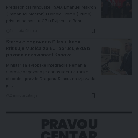
Predsednici Francuske i SAD, Emanuel Makron
(Emmanuel Macron) i Donald Tramp (Trump)
prisutni na samitu G7 u Evijanu Le Benu…
1 minuta čitanja
Starović odgovorio Đilasu: Kada
kritikuje Vučića za EU, poručuje da bi
priznao nezavisnost Kosova
Ministar za evropske integracije Nemanja
Starović odgovorio je danas lideru Stranke
slobode i pravde Draganu Đilasu, na izjavu da
je…
2 minuta čitanja