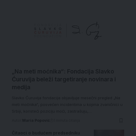
„Na meti moćnika“: Fondacija Slavko
Ćuruvija beleži targetiranje novinara i
medija
Slavko Ćuruvija fondacija objavljuje mesečni pregled „Na
meti moćnika“, posvećen incidentima u kojima zvaničnici u
Srbiji, koristeći poziciju moći, zastrašuju,…
Autor:
Maria Popović
1 minuta čitanja
Čitaoci o budućem predsedniku