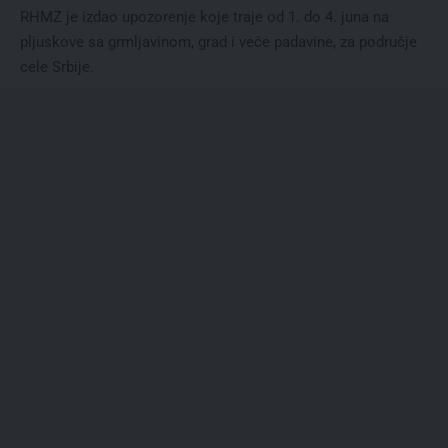
RHMZ je izdao upozorenje koje traje od 1. do 4. juna na
pljuskove sa grmljavinom, grad i veće padavine, za područje
cele Srbije.