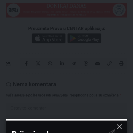
Preuzmite Pravo u CENTAR aplikaciju:
Nema komentara
Vaša adresa e-pošte neće biti objavljena.
Neophodna polja su označena
*