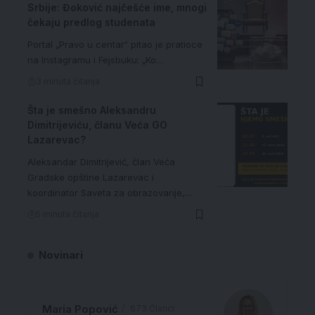
Srbije: Đoković najčešće ime, mnogi
čekaju predlog studenata
Portal „Pravo u centar“ pitao je pratioce
na Instagramu i Fejsbuku: „Ko…
3 minuta čitanja
Šta je smešno Aleksandru
Dimitrijeviću, članu Veća GO
Lazarevac?
Aleksandar Dimitrijević, član Veća
Gradske opštine Lazarevac i
koordinator Saveta za obrazovanje,…
5 minuta čitanja
Novinari
Maria Popović
673 Članci