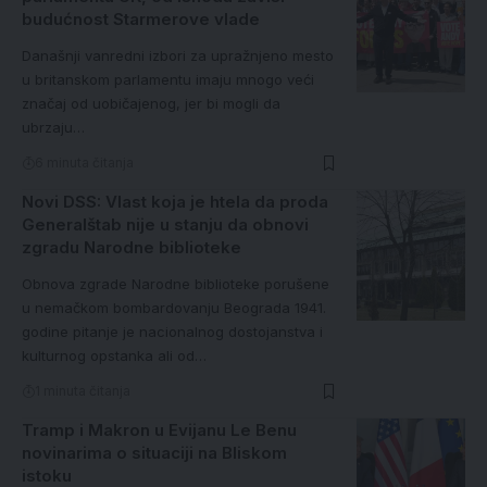
budućnost Starmerove vlade
Današnji vanredni izbori za upražnjeno mesto
u britanskom parlamentu imaju mnogo veći
značaj od uobičajenog, jer bi mogli da
ubrzaju…
6 minuta čitanja
Novi DSS: Vlast koja je htela da proda
Generalštab nije u stanju da obnovi
zgradu Narodne biblioteke
Obnova zgrade Narodne biblioteke porušene
u nemačkom bombardovanju Beograda 1941.
godine pitanje je nacionalnog dostojanstva i
kulturnog opstanka ali od…
1 minuta čitanja
Tramp i Makron u Evijanu Le Benu
novinarima o situaciji na Bliskom
istoku