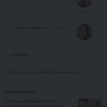
Urednica
Tamara Cvetković
575 Članci
Reklama
There is no ads to display, Please add some
Pročitajte još
Izbori za upražnjeno mesto u
parlamentu UK, od ishoda zavisi