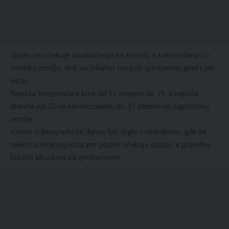
Ujutru se očekuje naoblačenje na severu, a tokom dana i u
ostatku zemlje, dok su lokalno mogući grmljavina, grad i jak
vetar.
Najniža temperatura biće od 11 stepeni do 19, a najviša
dnevna od 23 na severozapadu do 31 stepen na jugoistoku
zemlje.
Vreme u Beogradu će danas biti toplo i nestabilno, gde se
nakon sunčanog jutra pre podne očekuju oblaci, a popodne
lokalni pljuskovi sa grmljavinom.