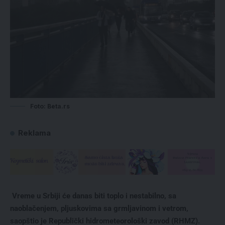
Foto: Beta.rs
Reklama
Vreme u Srbiji će danas biti toplo i nestabilno, sa
naoblačenjem, pljuskovima sa grmljavinom i vetrom,
saopštio je Republički hidrometeorološki zavod (RHMZ).