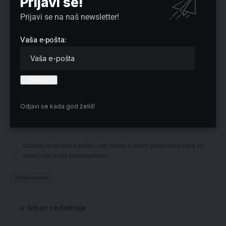
Prijavi se!
Prijavi se na naš newsletter!
Vaša e-pošta:
Odjavi se kada god želiš!
Sačuvaj moje ime, e-poštu i veb mesto u ovom pregledaču veba za
sledeći put kada komentarišem.
Izbor redakcije