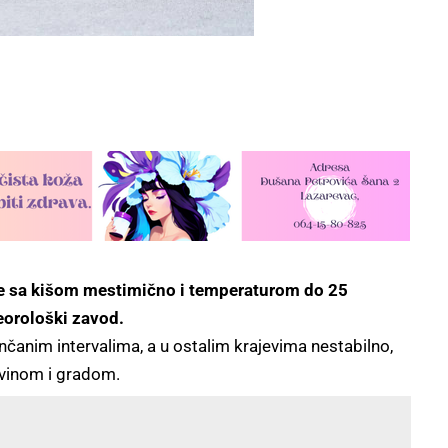
eme sa kišom mestimično i temperaturom do 25
eorološki zavod.
anim intervalima, a u ostalim krajevima nestabilno,
avinom i gradom.