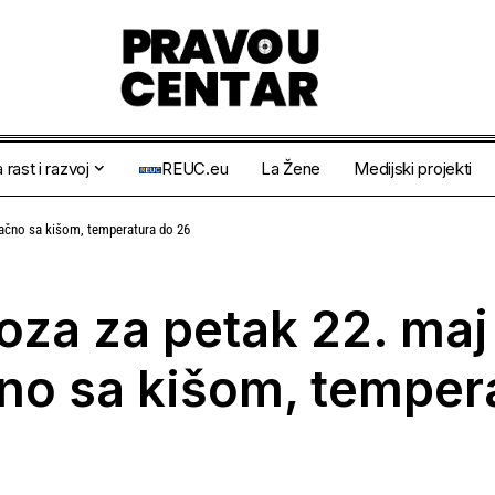
 rast i razvoj
REUC.eu
La Žene
Medijski projekti
ačno sa kišom, temperatura do 26
za za petak 22. maj
no sa kišom, temper