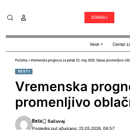
DONIRAJ
Vesti
Centar za
Početna
»
Vremenska prognoza za petak 22. maj 2026: Danas promenljivo obl
VESTI
Vremenska progno
promenljivo oblač
Beta
Poslednji put ažurirano: 22.05.2026. 09:57