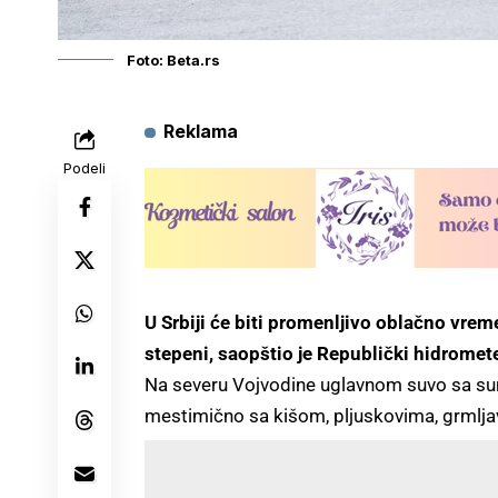
Foto: Beta.rs
Reklama
Podeli
U Srbiji će biti promenljivo oblačno vr
stepeni, saopštio je Republički hidromet
Na severu Vojvodine uglavnom suvo sa sunč
mestimično sa kišom, pljuskovima, grmlj