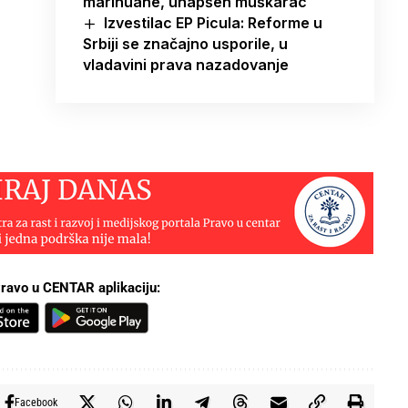
marihuane, uhapšen muškarac
Izvestilac EP Picula: Reforme u
Srbiji se značajno usporile, u
vladavini prava nazadovanje
ravo u CENTAR aplikaciju:
Facebook