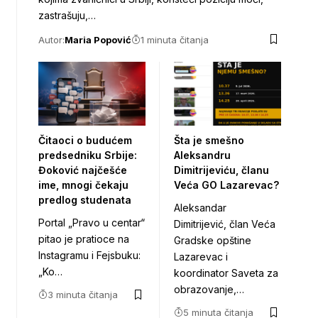
zastrašuju,…
Autor:
Maria Popović
1 minuta čitanja
Čitaoci o budućem
Šta je smešno
predsedniku Srbije:
Aleksandru
Đoković najčešće
Dimitrijeviću, članu
ime, mnogi čekaju
Veća GO Lazarevac?
predlog studenata
Aleksandar
Portal „Pravo u centar“
Dimitrijević, član Veća
pitao je pratioce na
Gradske opštine
Instagramu i Fejsbuku:
Lazarevac i
„Ko…
koordinator Saveta za
obrazovanje,…
3 minuta čitanja
5 minuta čitanja