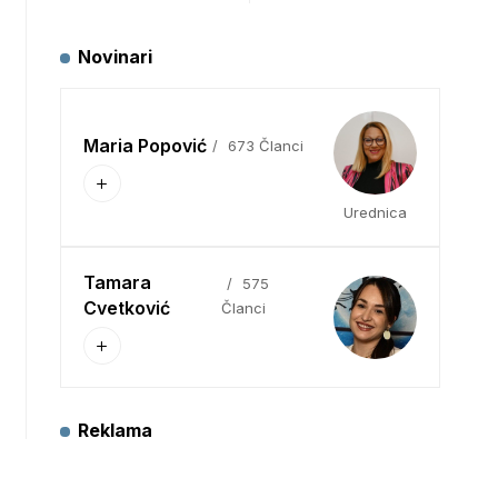
Novinari
Maria Popović
673 Članci
Urednica
Tamara
575
Cvetković
Članci
Reklama