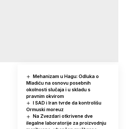
Mehanizam u Hagu: Odluka o
Mladiću na osnovu posebnih
okolnosti slučaja i u skladu s
pravnim okvirom
I SAD i Iran tvrde da kontrolišu
Ormuski moreuz
Na Zvezdari otkrivene dve
ilegalne laboratorije za proizvodnju