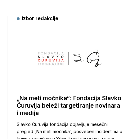
Izbor redakcije
„Na meti moćnika“: Fondacija Slavko
Ćuruvija beleži targetiranje novinara
i medija
Slavko Ćuruvija fondacija objavljuje mesečni
pregled „Na meti moćnika“, posvećen incidentima u
kojima zvaničnici u Srbiji, koristeći poziciju moći,