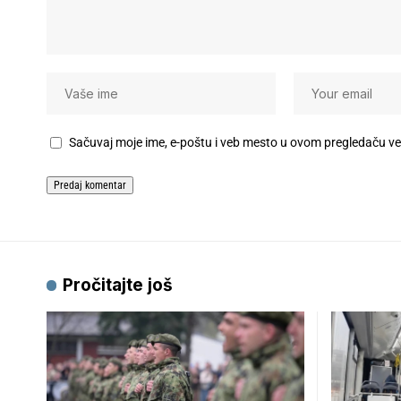
Sačuvaj moje ime, e-poštu i veb mesto u ovom pregledaču v
Pročitajte još