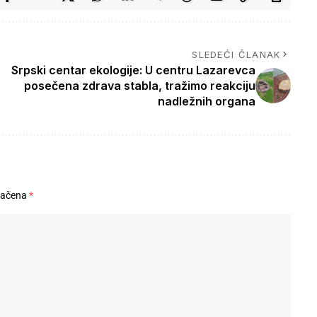
SLEDEĆI ČLANAK
Srpski centar ekologije: U centru Lazarevca
posečena zdrava stabla, tražimo reakciju
nadležnih organa
načena
*