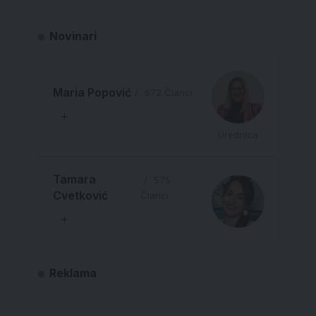
Novinari
Maria Popović
672 Članci
Urednica
Tamara
575
Cvetković
Članci
Reklama