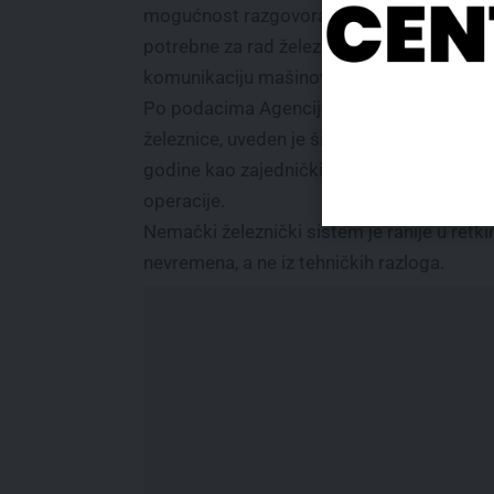
mogućnost razgovora i prenos podataka
potrebne za rad železnice, uključujući
komunikaciju mašinovođa i kontrolnih cen
Po podacima Agencije Evropske unije za
železnice, uveden je širom Evrope od 2000
godine kao zajednički standard za železni
operacije.
Nemački železnički sistem je ranije u retkim
nevremena, a ne iz tehničkih razloga.