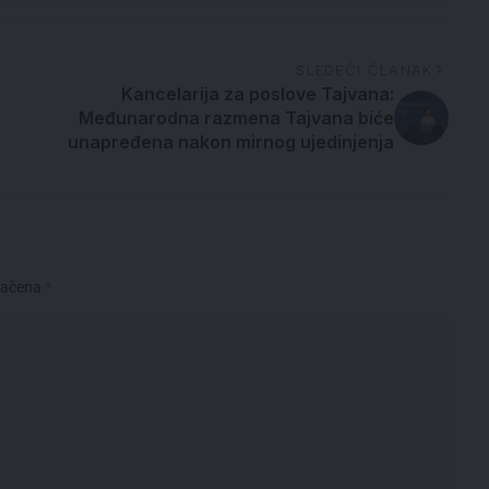
SLEDEĆI ČLANAK
Kancelarija za poslove Tajvana:
Međunarodna razmena Tajvana biće
unapređena nakon mirnog ujedinjenja
načena
*