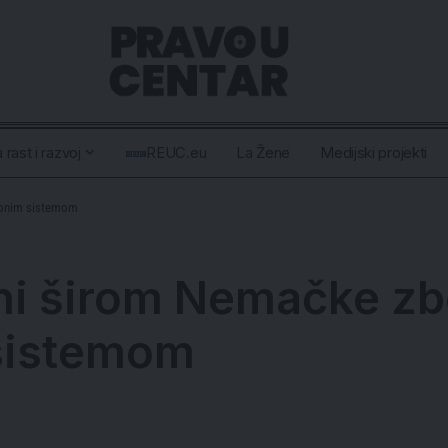
 rast i razvoj
REUC.eu
La Žene
Medijski projekti
ionim sistemom
eni širom Nemačke z
sistemom