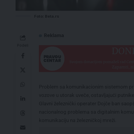
Foto: Beta.rs
Reklama
Podeli
Problem sa komunikacionim sistemom prim
vozove u utorak uveče, ostavljajući putnik
Glavni železnički operater Dojče ban saopš
nacionalnog problema sa digitalnim komun
komunikaciju na železničkoj mreži.