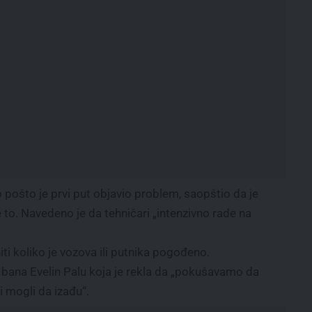
o pošto je prvi put objavio problem, saopštio da je
 je to. Navedeno je da tehničari „intenzivno rade na
niti koliko je vozova ili putnika pogođeno.
če bana Evelin Palu koja je rekla da „pokušavamo da
 mogli da izađu“.