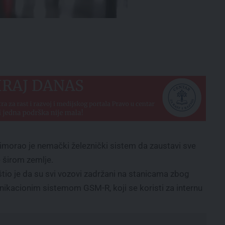
orao je nemački železnički sistem da zaustavi sve
e širom zemlje.
tio je da su svi vozovi zadržani na stanicama zbog
ikacionim sistemom GSM-R, koji se koristi za internu