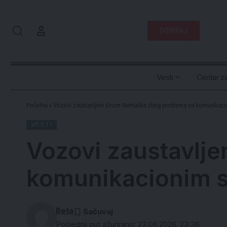
DONIRAJ
Vesti
Centar za
Početna
»
Vozovi zaustavljeni širom Nemačke zbog problema sa komunikac
VESTI
Vozovi zaustavlj
komunikacionim 
Beta
Poslednji put ažurirano: 23.06.2026. 23:36