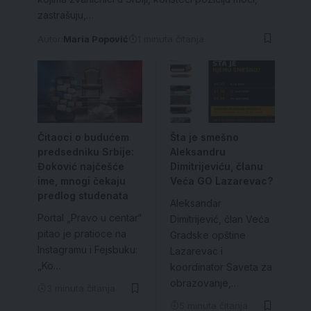
zastrašuju,…
Autor:
Maria Popović
1 minuta čitanja
Čitaoci o budućem
Šta je smešno
predsedniku Srbije:
Aleksandru
Đoković najčešće
Dimitrijeviću, članu
ime, mnogi čekaju
Veća GO Lazarevac?
predlog studenata
Aleksandar
Portal „Pravo u centar“
Dimitrijević, član Veća
pitao je pratioce na
Gradske opštine
Instagramu i Fejsbuku:
Lazarevac i
„Ko…
koordinator Saveta za
obrazovanje,…
3 minuta čitanja
5 minuta čitanja