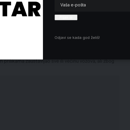
Jovanović: Bez autentične
desnice nema pobede nad Vučićem,
ali ni promene politike
tara.
Šajn (Romska partija): EU da
uvede lične sankcije svim
.
funkcionerima Srpske napredne
Odjavi se kada god želiš!
stranke
čke
 prilikama zaustavljao sve ili većinu vozova, ali zbog