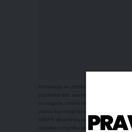
Kompanija se izvinila i saopštila da će
putnicima dati vaučere za taksi i hotele i, g
to moguće, otvoriti vozove na stanicama d
putnici bar mogli da sede.
GSM-R, skraćenica od Globalni sistem za
mobilne komunikacije železnica, nudi