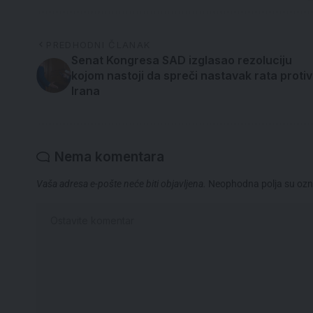
PREDHODNI ČLANAK
Senat Kongresa SAD izglasao rezoluciju
kojom nastoji da spreči nastavak rata protiv
Irana
Nema komentara
Vaša adresa e-pošte neće biti objavljena.
Neophodna polja su oz