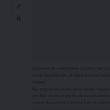
Dojče ban je u saopštenju u ponoć, sat i p
uzrok identifikovan, ali nije precizirao šta
rešenju“.
Nije precizirano koliko bi to moglo trajati 
List Bild citirao je izvršnu direktorku Doj
vozove dovezemo u stanice kako bi putnici