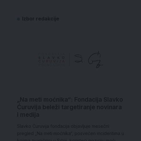
Izbor redakcije
„Na meti moćnika“: Fondacija Slavko
Ćuruvija beleži targetiranje novinara
i medija
Slavko Ćuruvija fondacija objavljuje mesečni
pregled „Na meti moćnika“, posvećen incidentima u
kojima zvaničnici u Srbiji, koristeći poziciju moći,