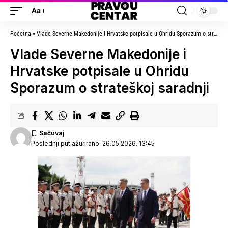
Aa
Početna
»
Vlade Severne Makedonije i Hrvatske potpisale u Ohridu Sporazum o strateškoj saradnji
Vlade Severne Makedonije i
Hrvatske potpisale u Ohridu
Sporazum o strateškoj saradnji
Poslednji put ažurirano: 26.05.2026. 13:45