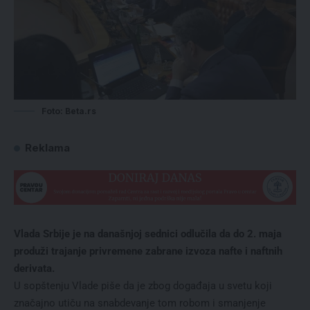
Foto: Beta.rs
Reklama
Vlada Srbije je na današnjoj sednici odlučila da do 2. maja
produži trajanje privremene zabrane izvoza nafte i naftnih
derivata.
U sopštenju Vlade piše da je zbog događaja u svetu koji
značajno utiču na snabdevanje tom robom i smanjenje