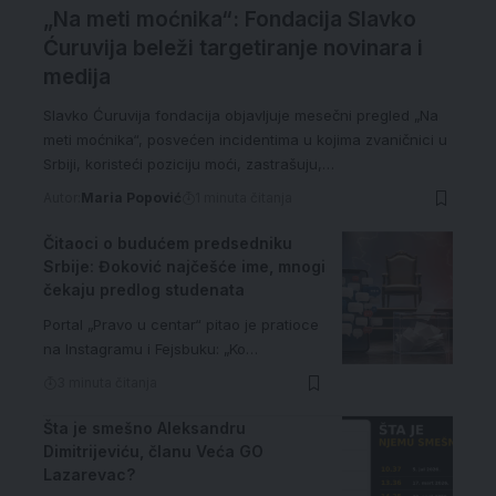
„Na meti moćnika“: Fondacija Slavko
Ćuruvija beleži targetiranje novinara i
medija
Slavko Ćuruvija fondacija objavljuje mesečni pregled „Na
meti moćnika“, posvećen incidentima u kojima zvaničnici u
Srbiji, koristeći poziciju moći, zastrašuju,…
Autor:
Maria Popović
1 minuta čitanja
Čitaoci o budućem predsedniku
Srbije: Đoković najčešće ime, mnogi
čekaju predlog studenata
Portal „Pravo u centar“ pitao je pratioce
na Instagramu i Fejsbuku: „Ko…
3 minuta čitanja
Šta je smešno Aleksandru
Dimitrijeviću, članu Veća GO
Lazarevac?