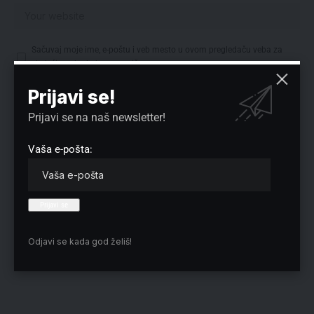
Sačuvaj moje ime, e-poštu i veb mesto u ovom pregledaču veba za
sledeći put kada komentarišem.
Prijavi se!
Prijavi se na naš newsletter!
Izbor redakcije
Vaša e-pošta:
Odjavi se kada god želiš!