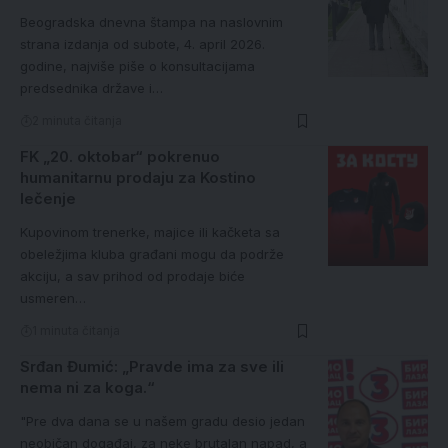
Beogradska dnevna štampa na naslovnim
strana izdanja od subote, 4. april 2026.
godine, najviše piše o konsultacijama
predsednika države i…
2 minuta čitanja
FK „20. oktobar“ pokrenuo
humanitarnu prodaju za Kostino
lečenje
Kupovinom trenerke, majice ili kačketa sa
obeležjima kluba građani mogu da podrže
akciju, a sav prihod od prodaje biće
usmeren…
1 minuta čitanja
Srđan Đumić: „Pravde ima za sve ili
nema ni za koga.“
"Pre dva dana se u našem gradu desio jedan
neobičan događaj, za neke brutalan napad, a