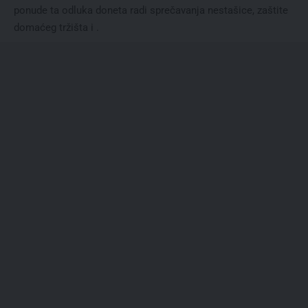
ponude ta odluka doneta radi sprečavanja nestašice, zaštite
domaćeg tržišta i .