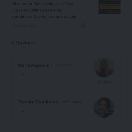
Aleksandar Dimitrijević, član Veća
Gradske opštine Lazarevac i
koordinator Saveta za obrazovanje,…
5 minuta čitanja
Novinari
Maria Popović
672 Članci
Urednica
Tamara Cvetković
575 Članci