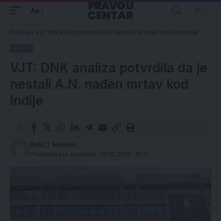
Aa
Početna
»
VJT: DNK analiza potvrdila da je nestali A.N. nađen mrtav kod Inđije
VESTI
VJT: DNK analiza potvrdila da je
nestali A.N. nađen mrtav kod
Inđije
Beta
Poslednji put ažurirano: 26.05.2026. 18:12