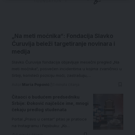
„Na meti moćnika“: Fondacija Slavko
Ćuruvija beleži targetiranje novinara i
medija
Slavko Ćuruvija fondacija objavljuje mesečni pregled „Na
meti moćnika“, posvećen incidentima u kojima zvaničnici u
Srbiji, koristeći poziciju moći, zastrašuju,…
Autor:
Maria Popović
1 minuta čitanja
Čitaoci o budućem predsedniku
Srbije: Đoković najčešće ime, mnogi
čekaju predlog studenata
Portal „Pravo u centar“ pitao je pratioce
na Instagramu i Fejsbuku: „Ko…
3 minuta čitanja