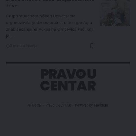
žrtve
Grupa studenata niškog Univerziteta
organozivala je danas protest u tom gradu, u
znak sećanja na Vukašina Crnčevića (19), koji
je…
3 minuta čitanja
© Portal – Pravo u CENTAR – Powered by
Tembrum