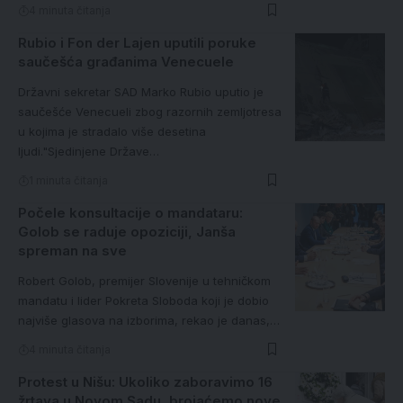
4 minuta čitanja
Rubio i Fon der Lajen uputili poruke
saučešća građanima Venecuele
Državni sekretar SAD Marko Rubio uputio je
saučešće Venecueli zbog razornih zemljotresa
u kojima je stradalo više desetina
ljudi."Sjedinjene Države…
1 minuta čitanja
Počele konsultacije o mandataru:
Golob se raduje opoziciji, Janša
spreman na sve
Robert Golob, premijer Slovenije u tehničkom
mandatu i lider Pokreta Sloboda koji je dobio
najviše glasova na izborima, rekao je danas,…
4 minuta čitanja
Protest u Nišu: Ukoliko zaboravimo 16
žrtava u Novom Sadu, brojaćemo nove