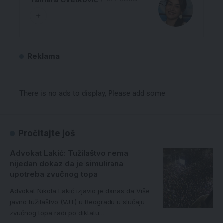
Reklama
There is no ads to display, Please add some
Pročitajte još
Advokat Lakić: Tužilaštvo nema
nijedan dokaz da je simulirana
upotreba zvučnog topa
Advokat Nikola Lakić izjavio je danas da Više
javno tužilaštvo (VJT) u Beogradu u slučaju
zvučnog topa radi po diktatu…