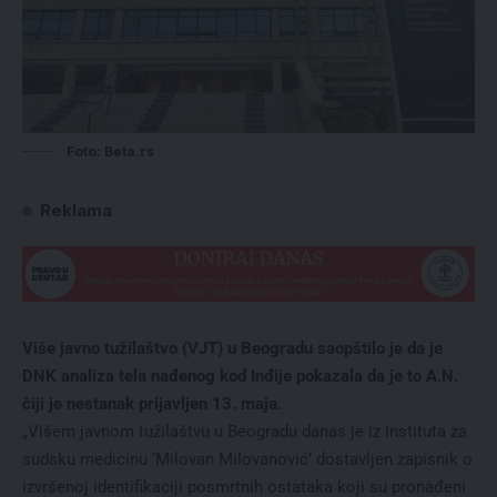
Foto: Beta.rs
Reklama
Više javno tužilaštvo (VJT) u Beogradu saopštilo je da je
DNK analiza tela nađenog kod Inđije pokazala da je to A.N.
čiji je nestanak prijavljen 13. maja.
„Višem javnom tužilaštvu u Beogradu danas je iz Instituta za
sudsku medicinu ‘Milovan Milovanović’ dostavljen zapisnik o
izvršenoj identifikaciji posmrtnih ostataka koji su pronađeni