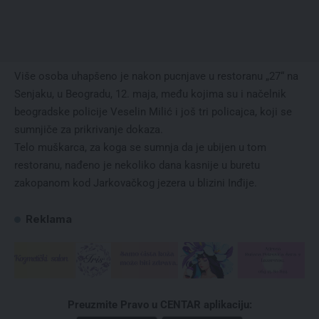
Više osoba uhapšeno je nakon pucnjave u restoranu „27“ na
Senjaku, u Beogradu, 12. maja, među kojima su i načelnik
beogradske policije Veselin Milić i još tri policajca, koji se
sumnjiče za prikrivanje dokaza.
Telo muškarca, za koga se sumnja da je ubijen u tom
restoranu, nađeno je nekoliko dana kasnije u buretu
zakopanom kod Jarkovačkog jezera u blizini Inđije.
Reklama
Preuzmite Pravo u CENTAR aplikaciju: