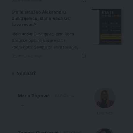
Šta je smešno Aleksandru
Dimitrijeviću, članu Veća GO
Lazarevac?
Aleksandar Dimitrijević, član Veća
Gradske opštine Lazarevac i
koordinator Saveta za obrazovanje,…
5 minuta čitanja
Novinari
Maria Popović
677 Članci
Urednica
Tamara Cvetković
577 Članci