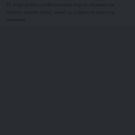
21. maja godine u jednom buretu, koje je otkopano na
teritoriji opštine Inđija“, naveli su u objavi na sajtu tog
tužilaštva.