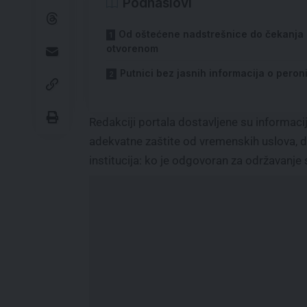
Podnaslovi
Od oštećene nadstrešnice do čekanja
otvorenom
Putnici bez jasnih informacija o pero
Redakciji portala dostavljene su informaci
adekvatne zaštite od vremenskih uslova, d
institucija: ko je odgovoran za održavanje 