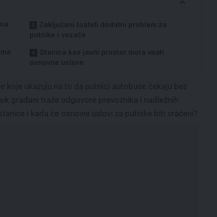
 na
Zaključani toaleti dodatni problem za
putnike i vozače
nima
Stanica kao javni prostor mora imati
osnovne uslove
je koje ukazuju na to da putnici autobuse čekaju bez
ok građani traže odgovore prevoznika i nadležnih
stanice i kada će osnovni uslovi za putnike biti vraćeni?