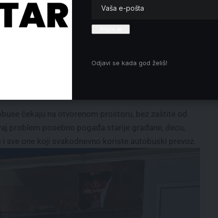
Odjavi se kada god želiš!
obuse čekaju na otvorenom prostoru, bez zaštite od
 Ovaj problem posebno pogađa starije građane, decu,
m i sve one koji svakodnevno koriste autobuski prevoz.