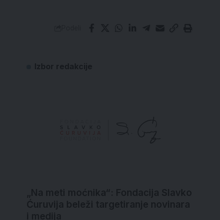
Podeli
Izbor redakcije
„Na meti moćnika“: Fondacija Slavko
Ćuruvija beleži targetiranje novinara
i medija