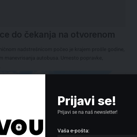
ice do čekanja na otvorenom
ičnom nadstrešnicom počeo je krajem prošle godine,
kom manevrisanja autobusa. Umesto popravke,
.
Prijavi se!
Prijavi se na naš newsletter!
Vaša e-pošta: