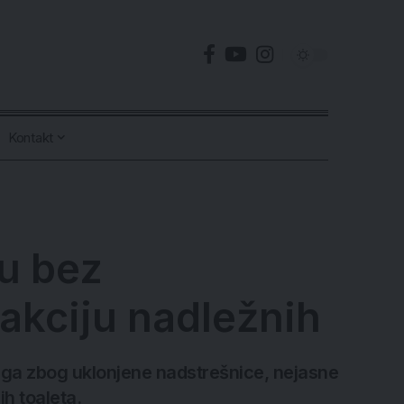
Kontakt
u bez
eakciju nadležnih
ega zbog uklonjene nadstrešnice, nejasne
h toaleta.