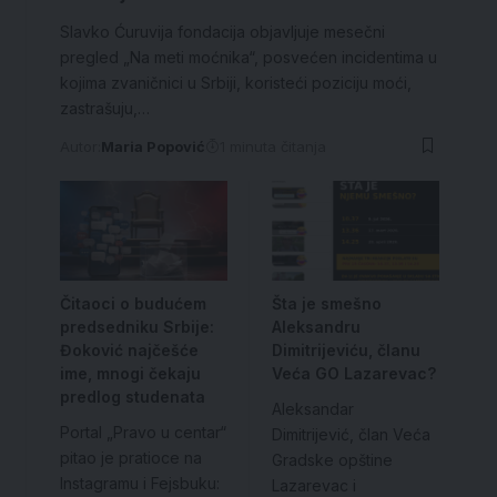
Slavko Ćuruvija fondacija objavljuje mesečni
pregled „Na meti moćnika“, posvećen incidentima u
kojima zvaničnici u Srbiji, koristeći poziciju moći,
zastrašuju,…
Autor:
Maria Popović
1 minuta čitanja
Čitaoci o budućem
Šta je smešno
predsedniku Srbije:
Aleksandru
Đoković najčešće
Dimitrijeviću, članu
ime, mnogi čekaju
Veća GO Lazarevac?
predlog studenata
Aleksandar
Portal „Pravo u centar“
Dimitrijević, član Veća
pitao je pratioce na
Gradske opštine
Instagramu i Fejsbuku:
Lazarevac i