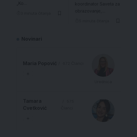
„Ko…
koordinator Saveta za
obrazovanje,…
3 minuta čitanja
5 minuta čitanja
Novinari
Maria Popović
672 Članci
Urednica
Tamara
575
Cvetković
Članci