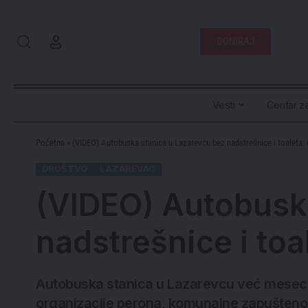
DONIRAJ
Vesti
Centar za
Početna
»
(VIDEO) Autobuska stanica u Lazarevcu bez nadstrešnice i toaleta: 
DRUŠTVO
LAZAREVAC
(VIDEO) Autobusk
nadstrešnice i toa
Autobuska stanica u Lazarevcu već mesecim
organizacije perona, komunalne zapuštenosti