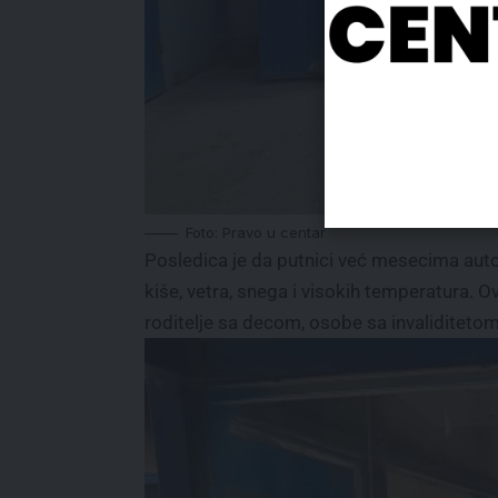
Foto: Pravo u centar
Posledica je da putnici već mesecima aut
kiše, vetra, snega i visokih temperatura.
roditelje sa decom, osobe sa invaliditeto