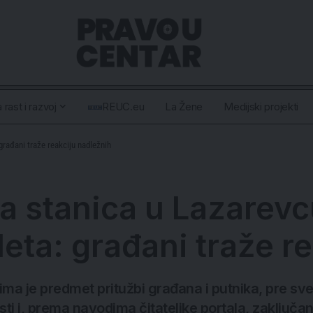
 rast i razvoj
REUC.eu
La Žene
Medijski projekti
građani traže reakciju nadležnih
a stanica u Lazarevc
leta: građani traže r
a je predmet pritužbi građana i putnika, pre sv
 i, prema navodima čitateljke portala, zaključani