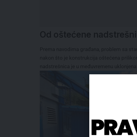
Od oštećene nadstrešn
Prema navodima građana, problem sa stan
nakon što je konstrukcija oštećena prili
nadstrešnica je u međuvremenu uklonjena