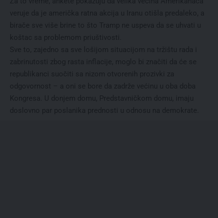
Za to vreme, ankete pokazuju da velika većina Amerikanaca
veruje da je američka ratna akcija u Iranu otišla predaleko, a
birače sve više brine to što Tramp ne uspeva da se uhvati u
koštac sa problemom priuštivosti.
Sve to, zajedno sa sve lošijom situacijom na tržištu rada i
zabrinutosti zbog rasta inflacije, moglo bi značiti da će se
republikanci suočiti sa nizom otvorenih prozivki za
odgovornost – a oni se bore da zadrže većinu u oba doba
Kongresa. U donjem domu, Predstavničkom domu, imaju
doslovno par poslanika prednosti u odnosu na demokrate.