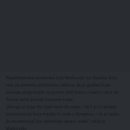
Republikanska senatorka Liza Murkovski sa Aljaska, koja
važi za umerenu političarku, rekla je da je građani koje
zastupa pitaju kojim se putem SAD kreću u Iranu, i da li će
Tramp tamo poslati kopnene trupe.
„Mnogo je toga što ljudi hoće da znaju, i da li je to pitanje
komunikacije kroz medije ili ovde u Kongresu – to je nešto
(komunikacija) što nedostaje upravo sada“, rekla je
Murkovski.