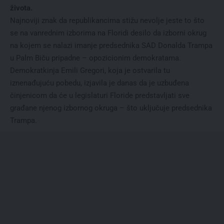
života.
Najnoviji znak da republikancima stižu nevolje jeste to što
se na vanrednim izborima na Floridi desilo da izborni okrug
na kojem se nalazi imanje predsednika SAD Donalda Trampa
u Palm Biču pripadne – opozicionim demokratama.
Demokratkinja Emili Gregori, koja je ostvarila tu
iznenađujuću pobedu, izjavila je danas da je uzbuđena
činjenicom da će u legislaturi Floride predstavljati sve
građane njenog izbornog okruga – što uključuje predsednika
Trampa.