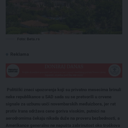
Foto: Beta.rs
Reklama
Politički znaci upozorenja koji su privatno mesecima brinuli
neke republikance u SAD sada su se pretvorili u crvene
signale za uzbunu uoči novembarskih međuizbora, jer rat
protiv Irana održava cene goriva visokim, putnici na
aerodromima čekaju nikada duže na proveru bezbednosti, a
Amerikance generalno ne napušta zabrinutost oko troškova