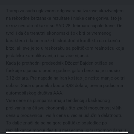
Tramp za sada uglavnom odgovara na izazove ukazivanjem
na rekordne berzanske rezultate i niske cene goriva, što je
skroz nestalo otkako su SAD 28. februara napale Irane. On
tvrdi i da će trenutni ekonomski šok biti privremenog
karaktera i da on može bliskoistočni konflikta da okonča
brzo, ali sve je to u raskoraku sa političkom realnošću koja
je daleko komplikovanija i sa više nijansi.
Kada je prethodni predsednik Džozef Bajden otišao sa
funkcije u januaru prošle godine, galon benzina je iznosio
3,12 dolara. Pre napada na Iran koštao je nešto manje od tri
dolara. Sada u proseku košta 3,98 dolara, prema podacima
automobilskog društva AAA.
Više cene na pumpama imaju tendenciju kaskadnog
prelivanja na čitavu ekonomiju, što znači mogućnost viših
cena u prodavnica i viših cena u većini uslužnih delatnosti.
To dalje znači da se najgore političke posledice po
republikance mogui desiti u mesecima uoči izbornog dana u