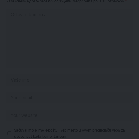
Vaša adresa e-pošte neće biti objavljena.
Neophodna polja su označena
*
Sačuvaj moje ime, e-poštu i veb mesto u ovom pregledaču veba za
sledeći put kada komentarišem.