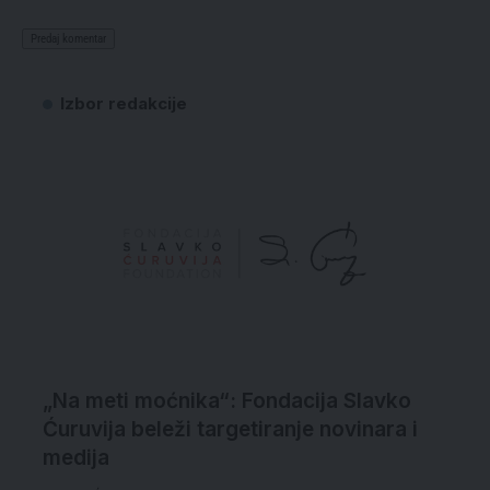
Izbor redakcije
„Na meti moćnika“: Fondacija Slavko
Ćuruvija beleži targetiranje novinara i
medija