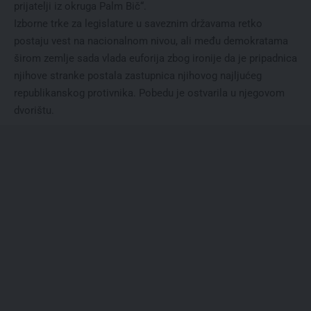
prijatelji iz okruga Palm Bič“.
Izborne trke za legislature u saveznim državama retko
postaju vest na nacionalnom nivou, ali među demokratama
širom zemlje sada vlada euforija zbog ironije da je pripadnica
njihove stranke postala zastupnica njihovog najljućeg
republikanskog protivnika. Pobedu je ostvarila u njegovom
dvorištu.