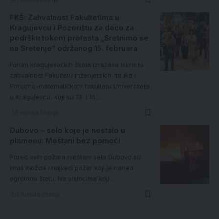
FKŠ: Zahvalnost Fakultetima u
Kragujevcu i Pozorištu za decu za
podršku tokom protesta „Sretnimo se
na Sretenje“ održanog 15. februara
Forum kragujevačkih škola izražava iskrenu
zahvalnost Fakultetu inženjerskih nauka i
Prirodno-matematičkom fakultetu Univerziteta
u Kragujevcu, koji su 13. i 14.…
1 minuta čitanja
Dubovo – selo koje je nestalo u
plamenu: Meštani bez pomoći
Pored svih požara meštani sela Dubovo su
imali možda i najveći požar koji je naneo
ogromnu štetu. Na snimcima koji…
3 minuta čitanja