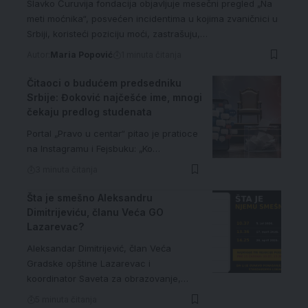
Slavko Ćuruvija fondacija objavljuje mesečni pregled „Na
meti moćnika“, posvećen incidentima u kojima zvaničnici u
Srbiji, koristeći poziciju moći, zastrašuju,…
Autor:
Maria Popović
1 minuta čitanja
Čitaoci o budućem predsedniku
Srbije: Đoković najčešće ime, mnogi
čekaju predlog studenata
Portal „Pravo u centar“ pitao je pratioce
na Instagramu i Fejsbuku: „Ko…
3 minuta čitanja
Šta je smešno Aleksandru
Dimitrijeviću, članu Veća GO
Lazarevac?
Aleksandar Dimitrijević, član Veća
Gradske opštine Lazarevac i
koordinator Saveta za obrazovanje,…
5 minuta čitanja