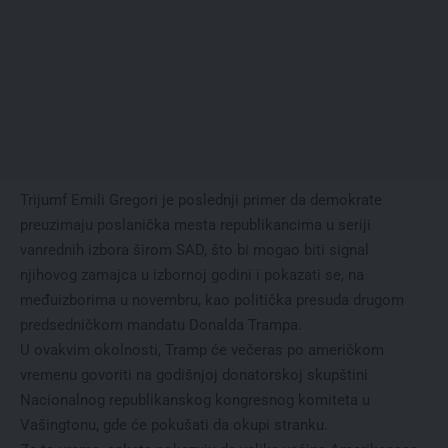
Trijumf Emili Gregori je poslednji primer da demokrate
preuzimaju poslanička mesta republikancima u seriji
vanrednih izbora širom SAD, što bi mogao biti signal
njihovog zamajca u izbornoj godini i pokazati se, na
međuizborima u novembru, kao politička presuda drugom
predsedničkom mandatu Donalda Trampa.
U ovakvim okolnosti, Tramp će večeras po američkom
vremenu govoriti na godišnjoj donatorskoj skupštini
Nacionalnog republikanskog kongresnog komiteta u
Vašingtonu, gde će pokušati da okupi stranku.