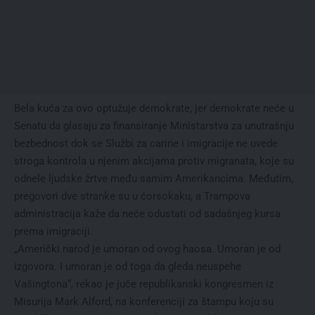
Bela kuća za ovo optužuje demokrate, jer demokrate neće u
Senatu da glasaju za finansiranje Ministarstva za unutrašnju
bezbednost dok se Službi za carine i imigracije ne uvede
stroga kontrola u njenim akcijama protiv migranata, koje su
odnele ljudske žrtve među samim Amerikancima. Međutim,
pregovori dve stranke su u ćorsokaku, a Trampova
administracija kaže da neće odustati od sadašnjeg kursa
prema imigraciji.
„Američki narod je umoran od ovog haosa. Umoran je od
izgovora. I umoran je od toga da gleda neuspehe
Vašingtona“, rekao je juče republikanski kongresmen iz
Misurija Mark Alford, na konferenciji za štampu koju su