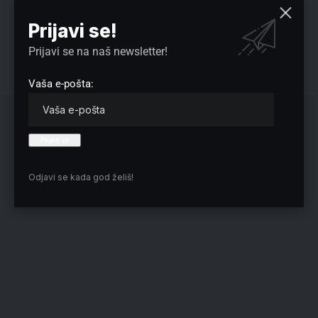
novembru.
Prijavi se!
Poslodavci su otpustili prošlog meseca 92.000 ljudi, porasle
su dugoročne kamatne stope, a tu je još jedna politička
Prijavi se na naš newsletter!
glavobolja – delimično zatvaranje vlade vuče se pet sedmica,
što je izazvalo haos na aerodromima.
Vaša e-pošta:
Odjavi se kada god želiš!