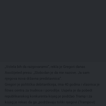
„Volela bih da razgovaramo“, rekla je Gregori danas
Asošijeted presu. „Slobodan je da me nazove. Ja sam
njegova nova državna predstavnica“.
Gregori je politička debitantkinja, ima 40 godina i vlasnica je
fitnes centra za trudnice i porodilje. Uspela je da pobedi
republikanskog konkurenta kojeg je podržao Tramp i za
kojeg je rekao da ga „podržavaju toliki njegovi (Trampovi)