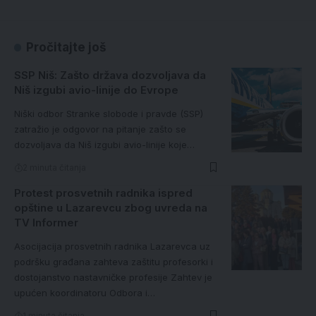
Pročitajte još
SSP Niš: Zašto država dozvoljava da
Niš izgubi avio-linije do Evrope
Niški odbor Stranke slobode i pravde (SSP)
zatražio je odgovor na pitanje zašto se
dozvoljava da Niš izgubi avio-linije koje…
2 minuta čitanja
Protest prosvetnih radnika ispred
opštine u Lazarevcu zbog uvreda na
TV Informer
Asocijacija prosvetnih radnika Lazarevca uz
podršku građana zahteva zaštitu profesorki i
dostojanstvo nastavničke profesije Zahtev je
upućen koordinatoru Odbora i…
1 minuta čitanja