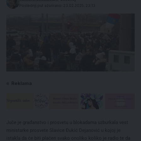
Poslednji put ažurirano: 23.02.2025. 23:13
Reklama
Juče je građanstvo i prosvetu u blokadama uzburkala vest
ministarke prosvete Slavice Đukić Dejanović u kojoj je
istakla da će biti plaćen svako onoliko koliko je radio te da