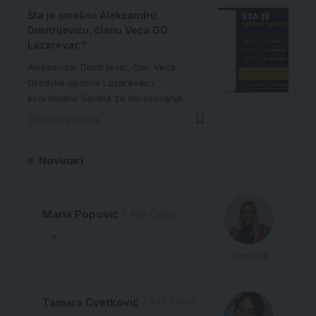
Šta je smešno Aleksandru
Dimitrijeviću, članu Veća GO
Lazarevac?
Aleksandar Dimitrijević, član Veća
Gradske opštine Lazarevac i
koordinator Saveta za obrazovanje,…
5 minuta čitanja
Novinari
Maria Popović
680 Članci
Urednica
Tamara Cvetković
577 Članci