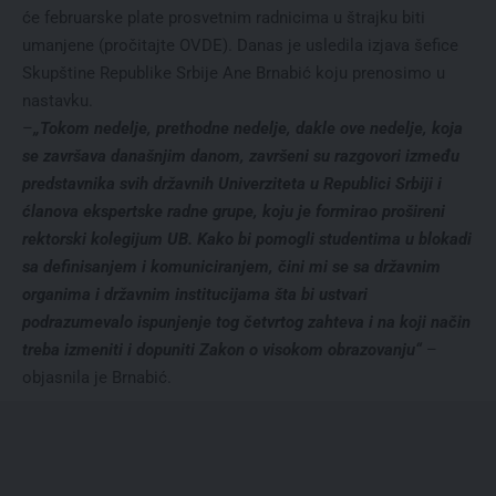
će februarske plate prosvetnim radnicima u štrajku biti
umanjene (
pročitajte OVDE
). Danas je usledila izjava šefice
Skupštine Republike Srbije Ane Brnabić koju prenosimo u
nastavku.
–
„Tokom nedelje, prethodne nedelje, dakle ove nedelje, koja
se završava današnjim danom, završeni su razgovori između
predstavnika svih državnih Univerziteta u Republici Srbiji i
ćlanova ekspertske radne grupe, koju je formirao prošireni
rektorski kolegijum UB. Kako bi pomogli studentima u blokadi
sa definisanjem i komuniciranjem, čini mi se sa državnim
organima i državnim institucijama šta bi ustvari
podrazumevalo ispunjenje tog četvrtog zahteva i na koji način
treba izmeniti i dopuniti Zakon o visokom obrazovanju“
–
objasnila je Brnabić.