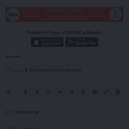
Preuzmite Pravo u CENTAR aplikaciju:
Tagovi:
#_Srbija
#lazarevac
#srbija
1 komentar