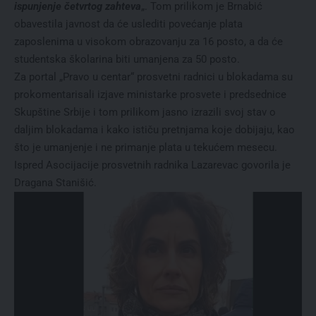
ispunjenje četvrtog zahteva
„. Tom prilikom je Brnabić
obavestila javnost da će uslediti povećanje plata
zaposlenima u visokom obrazovanju za 16 posto, a da će
studentska školarina biti umanjena za 50 posto.
Za portal „
Pravo u centar
“ prosvetni radnici u blokadama su
prokomentarisali izjave ministarke prosvete i predsednice
Skupštine Srbije i tom prilikom jasno izrazili svoj stav o
daljim blokadama i kako ističu pretnjama koje dobijaju, kao
što je umanjenje i ne primanje plata u tekućem mesecu.
Ispred Asocijacije prosvetnih radnika Lazarevac govorila je
Dragana Stanišić.