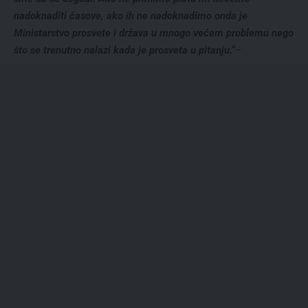
nadoknaditi časove, ako ih ne nadoknadimo onda je
Ministarstvo prosvete i država u mnogo većem problemu nego
što se trenutno nalazi kada je prosveta u pitanju.“
–