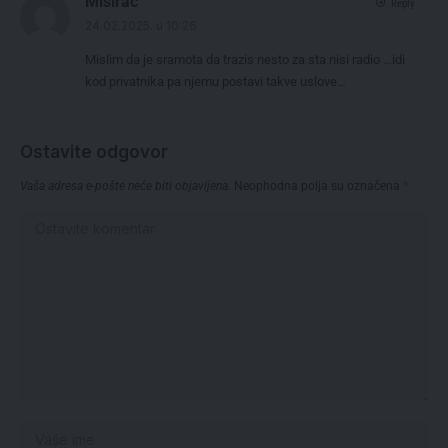
Misirac
Reply
24.02.2025. u 10:26
Mislim da je sramota da trazis nesto za sta nisi radio …idi
kod privatnika pa njemu postavi takve uslove…
Ostavite odgovor
Vaša adresa e-pošte neće biti objavljena.
Neophodna polja su označena
*