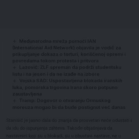
Međunarodna mreža pomoći IAN
(International Aid Network) objavila je vodič za
prikupljanje dokaza o torturi, korišćenoj opremi i
povredama tokom protesta i pritvora
Lazović: ZLF spreman da podrži studentsku
listu i na jesen i da ne izađe na izbore
Vojska SAD: Uspostavljena blokada iranskih
luka, pomorska trgovina Irana skoro potpuno
zaustavljena
Tramp: Dogovor o otvaranju Ormuskog
moreuza mogao bi da bude postignut već danas
Stanišić je jasno dala do znanja da prosvetari neće odustati i
da idu do ispunjenja zahteva. Takođe objašnjava da
nastavnici koji su u blokadi, su u obustavi nastave, ne u