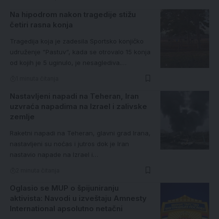
Na hipodrom nakon tragedije stižu
četiri rasna konja
Tragedija koja je zadesila Sportsko konjičko
udruženje “Pastuv“, kada se otrovalo 15 konja
od kojih je 5 uginulo, je nesaglediva.…
1 minuta čitanja
Nastavljeni napadi na Teheran, Iran
uzvraća napadima na Izrael i zalivske
zemlje
Raketni napadi na Teheran, glavni grad Irana,
nastavljeni su noćas i jutros dok je Iran
nastavio napade na Izrael i…
2 minuta čitanja
Oglasio se MUP o špijuniranju
aktivista: Navodi u izveštaju Amnesty
International apsolutno netačni