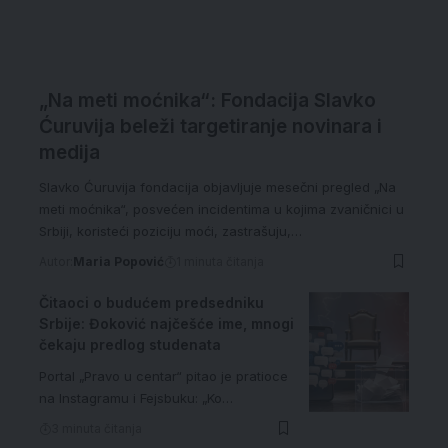
„Na meti moćnika“: Fondacija Slavko
Ćuruvija beleži targetiranje novinara i
medija
Slavko Ćuruvija fondacija objavljuje mesečni pregled „Na
meti moćnika“, posvećen incidentima u kojima zvaničnici u
Srbiji, koristeći poziciju moći, zastrašuju,…
Autor:
Maria Popović
1 minuta čitanja
Čitaoci o budućem predsedniku
Srbije: Đoković najčešće ime, mnogi
čekaju predlog studenata
Portal „Pravo u centar“ pitao je pratioce
na Instagramu i Fejsbuku: „Ko…
3 minuta čitanja