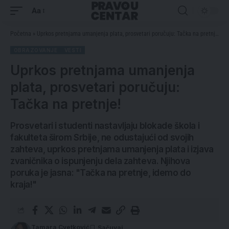
Aa
Početna
»
Uprkos pretnjama umanjenja plata, prosvetari poručuju: Tačka na pretnje!
OBRAZOVANJE
VESTI
Uprkos pretnjama umanjenja
plata, prosvetari poručuju:
Tačka na pretnje!
Prosvetari i studenti nastavljaju blokade škola i
fakulteta širom Srbije, ne odustajući od svojih
zahteva, uprkos pretnjama umanjenja plata i izjava
zvaničnika o ispunjenju dela zahteva. Njihova
poruka je jasna: "Tačka na pretnje, idemo do
kraja!"
Tamara Cvetković