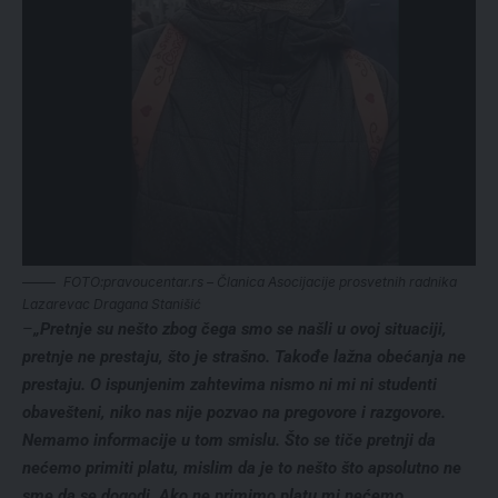
FOTO:pravoucentar.rs – Članica Asocijacije prosvetnih radnika
Lazarevac Dragana Stanišić
–
„Pretnje su nešto zbog čega smo se našli u ovoj situaciji,
pretnje ne prestaju, što je strašno. Takođe lažna obećanja ne
prestaju. O ispunjenim zahtevima nismo ni mi ni studenti
obavešteni, niko nas nije pozvao na pregovore i razgovore.
Nemamo informacije u tom smislu. Što se tiče pretnji da
nećemo primiti platu, mislim da je to nešto što apsolutno ne
sme da se dogodi. Ako ne primimo platu mi nećemo