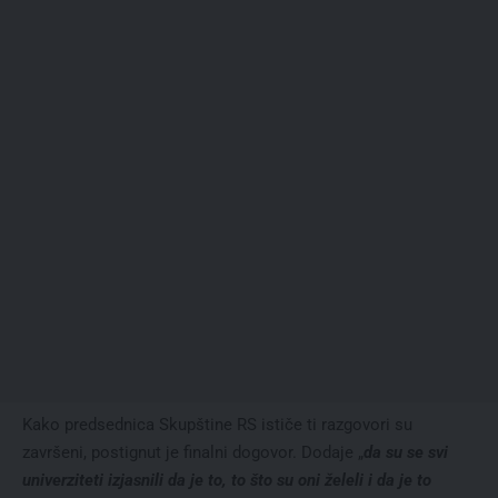
Kako predsednica Skupštine RS ističe ti razgovori su
završeni, postignut je finalni dogovor. Dodaje „
da su se svi
univerziteti izjasnili da je to, to što su oni želeli i da je to