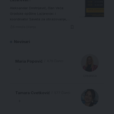
Aleksandar Dimitrijević, član Veća
Gradske opštine Lazarevac i
koordinator Saveta za obrazovanje,…
5 minuta čitanja
Novinari
Maria Popović
679 Članci
Urednica
Tamara Cvetković
577 Članci