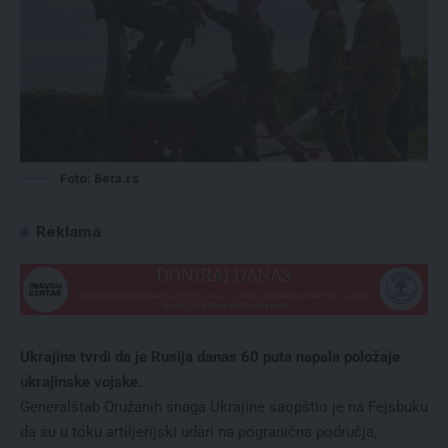
Foto: Beta.rs
Reklama
Ukrajina tvrdi da je Rusija danas 60 puta napala položaje
ukrajinske vojske.
Generalštab Oružanih snaga Ukrajine saopštio je na Fejsbuku
da su u toku artiljerijski udari na pogranična područja,