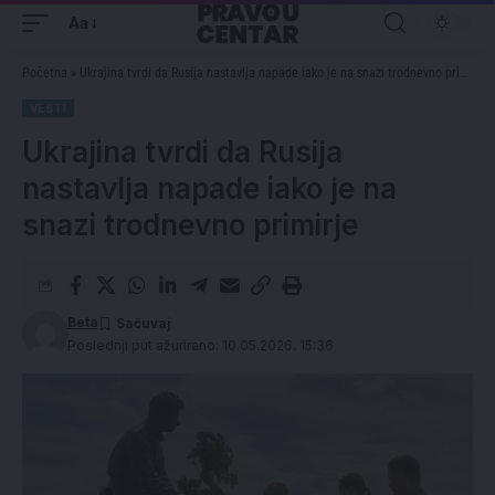
Aa
Početna
»
Ukrajina tvrdi da Rusija nastavlja napade iako je na snazi trodnevno primirje
VESTI
Ukrajina tvrdi da Rusija
nastavlja napade iako je na
snazi trodnevno primirje
Beta
Poslednji put ažurirano: 10.05.2026. 15:36