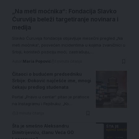
„Na meti moćnika“: Fondacija Slavko
Ćuruvija beleži targetiranje novinara i
medija
Slavko Ćuruvija fondacija objavljuje mesečni pregled „Na
meti moćnika“, posvećen incidentima u kojima zvaničnici u
Srbiji, koristeći poziciju moći, zastrašuju,…
Autor:
Maria Popović
1 minuta čitanja
Čitaoci o budućem predsedniku
Srbije: Đoković najčešće ime, mnogi
čekaju predlog studenata
Portal „Pravo u centar“ pitao je pratioce
na Instagramu i Fejsbuku: „Ko…
3 minuta čitanja
Šta je smešno Aleksandru
Dimitrijeviću, članu Veća GO
Lazarevac?