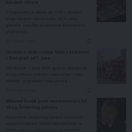
lokalnih izbora
U Francuskoj je danas do 17.00 u drugom
krugu lokalnih izbora izašlo 48,10 odsto
glasača, saopštilo je tamošnje Ministarstvo
unutrašnjih…
2 minuta čitanja
Izmene u redu vožnje linija Lazarevac
– Beograd od 1. juna
Od nedelje, 1. juna 2025. godine, stupaju na
snagu izmene u režimu saobraćaja i radu
lokalnih i prigradskih linija javnog…
1 minuta čitanja
Milorad Dodik preti nezavisnošću RS
zbog Šmitovog zakona
Predsednik vladajućeg Saveza nezavisnih
socijaldemokrata (SNSD) Milorad Dodik je
danas izjavio u Banjaluci da će proglasiti